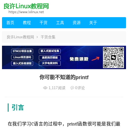
首页
教程
干货
工具
资源
关于
良许Linux教程网
干货合集
你可能不知道的printf
1,117
阅读
0
评论
引言
在我们学习C语言的过程中，printf函数很可能是我们最