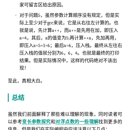
家可留言区给出原因。
对于问题5，虽然参数计算顺序没有规定，但是实
际上至少对于gcc来说，它是从右往左计算的。也
就是说，先计算a++，而a++是先用在加，即压入
a=4，其后，a的值变为5;再计算++a，先加再用，
即压入a=5+1=6；最后a=6，压入栈。最终从左往右
压入栈的值就分别为6，6，4。也就是最终的打印
结果。但是实际情况中，这样的代码绝对不该出
现！
至此，真相大白。
总结
虽然我们前面解释了那些难以理解的现象，同时读者可
以参考
变长参数探究
和
对浮点数的一些理解
找到更多的
信息。但是我们在实际编程中应该注意以下几点：