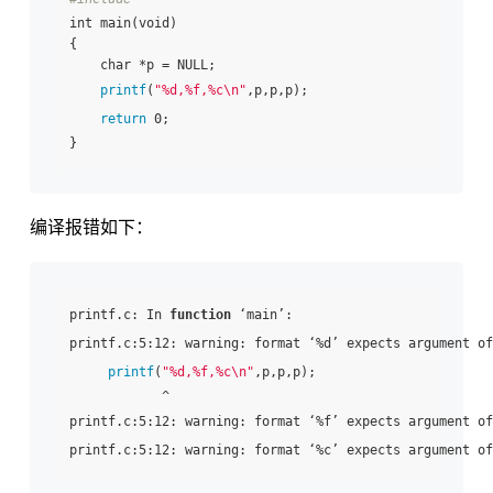
int main(void)

{

    char *p = NULL;

printf
(
"%d,%f,%c\n"
,p,p,p);

return
 0;

编译报错如下：
printf.c: In 
function
 ‘main’:

printf.c:5:12: warning: format ‘%d’ expects argument of
printf
(
"%d,%f,%c\n"
,p,p,p);

            ^

printf.c:5:12: warning: format ‘%f’ expects argument of
printf.c:5:12: warning: format ‘%c’ expects argument of