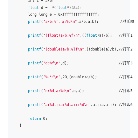
    int c = a/b;

float
 d =  *(
float
*)(&c);

    long long e = 0xffffffffffffffff;

printf
(
"a/b:%f，a:%d\n"
,a/b,a,b);          //打印0

printf
(
"(float)a/b:%f\n"
,((
float
)a)/b);   //打印1

printf
(
"(double)a/b:%lf\n"
,((double)a)/b);//打印2

printf
(
"d:%f\n"
,d);                       //打印3

printf
(
"%.*f\n"
,20,(double)a/b);          //打印4

printf
(
"e:%d,a:%d\n"
,e,a);                //打印5

printf
(
"a:%d,++a:%d,a++:%d\n"
,a,++a,a++); //打印6

return
 0;
