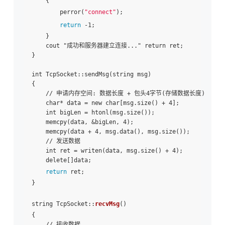
    {

        perror(
"connect"
);

return
 -1;

    }

    cout "成功和服务器建立连接..." return ret;

}

int TcpSocket::sendMsg(string msg)

{

    // 申请内存空间: 数据长度 + 包头4字节(存储数据长度)

    char* data = new char[msg.size() + 4];

    int bigLen = htonl(msg.size());

    memcpy(data, &bigLen, 4);

    memcpy(data + 4, msg.data(), msg.size());

    // 发送数据

    int ret = writen(data, msg.size() + 4);

    delete[]data;

return
 ret;

}

string TcpSocket::
recvMsg
()

{

    // 接收数据
