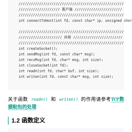
/////////////////////////////////////////////////// 

//////////////////// 客户端 ///////////////////////

///////////////////////////////////////////////////

int connectToHost(int fd, const char* ip, unsigned shor
/////////////////////////////////////////////////// 

///////////////////// 共用 ////////////////////////

///////////////////////////////////////////////////

int createSocket();

int sendMsg(int fd, const char* msg);

int recvMsg(int fd, char* msg, int size);

int closeSocket(int fd);

int readn(int fd, char* buf, int size);

关于函数
和
的作用请参考
TCP数
readn()
writen()
据粘包的处理
1.2 函数定义