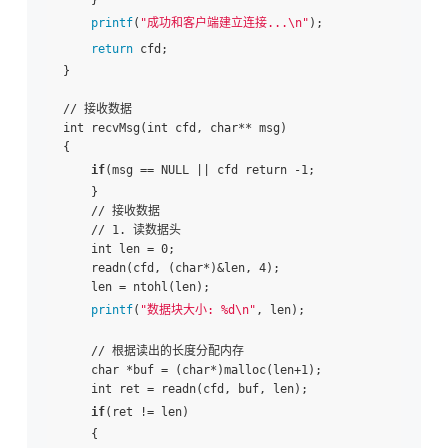
printf
(
"成功和客户端建立连接...\n"
);

return
 cfd; 

}

// 接收数据

int recvMsg(int cfd, char** msg)

{

if
(msg == NULL || cfd return -1;

    }

    // 接收数据

    // 1. 读数据头

    int len = 0;

    readn(cfd, (char*)&len, 4);

    len = ntohl(len);

printf
(
"数据块大小: %d\n"
, len);

    // 根据读出的长度分配内存

    char *buf = (char*)malloc(len+1);

    int ret = readn(cfd, buf, len);

if
(ret != len)

    {
