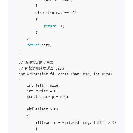
            left -= nread;

        }

else
if
(nread == -1)

        {

return
 -1;

        }

    }

return
 size;

}

// 发送指定的字节数

// 函数调用成功返回 size

int writen(int fd, const char* msg, int size)

{

    int left = size;

    int nwrite = 0;

    const char* p = msg;

while
(left > 0)

    {

if
((nwrite = write(fd, msg, left)) > 0)

        {
