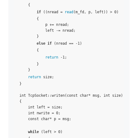
    {

if
 ((nread = 
read
(m_fd, p, left)) > 0)

        {

            p += nread;

            left -= nread;

        }

else
if
 (nread == -1)

        {

return
 -1;

        }

    }

return
 size;

}

int TcpSocket::writen(const char* msg, int size)

{

    int left = size;

    int nwrite = 0;

    const char* p = msg;

while
 (left > 0)
