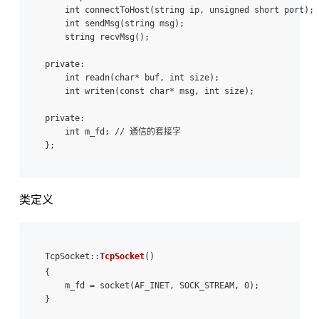
    int connectToHost(string ip, unsigned short port);

    int sendMsg(string msg);

    string recvMsg();

private:

    int readn(char* buf, int size);

    int writen(const char* msg, int size);

private:

    int m_fd; // 通信的套接字

类定义
TcpSocket::
TcpSocket
()

{

    m_fd = socket(AF_INET, SOCK_STREAM, 0);

}
