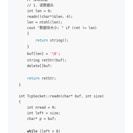
    // 1. 读数据头

    int len = 0;

    readn((char*)&len, 4);

    len = ntohl(len);

    cout "数据块大小: " if (ret != len)

    {

return
 string();

    }

    buf[len] = 
'\0'
;

    string retStr(buf);

    delete[]buf;

return
 retStr;

}

int TcpSocket::readn(char* buf, int size)

{

    int nread = 0;

    int left = size;

    char* p = buf;

while
 (left > 0)
