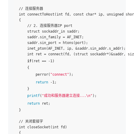
// 连接服务器

int connectToHost(int fd, const char* ip, unsigned shor
{

    // 2. 连接服务器IP port

    struct sockaddr_in saddr;

    saddr.sin_family = AF_INET;

    saddr.sin_port = htons(port);

    inet_pton(AF_INET, ip, &saddr.sin_addr.s_addr);

    int ret = connect(fd, (struct sockaddr*)&saddr, siz
if
(ret == -1)

    {

        perror(
"connect"
);

return
 -1;

    }

printf
(
"成功和服务器建立连接...\n"
);

return
 ret;

}

// 关闭套接字

int closeSocket(int fd)

{
