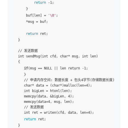
return
 -1;

    }

    buf[len] = 
'\0'
;

    *msg = buf;

return
 ret;

}

// 发送数据

int sendMsg(int cfd, char* msg, int len)

{

if
(msg == NULL || len return -1;

   }

   // 申请内存空间: 数据长度 + 包头4字节(存储数据长度)

   char* data = (char*)malloc(len+4);

   int bigLen = htonl(len);

   memcpy(data, &bigLen, 4);

   memcpy(data+4, msg, len);

   // 发送数据

   int ret = writen(cfd, data, len+4);

return
 ret;

}
