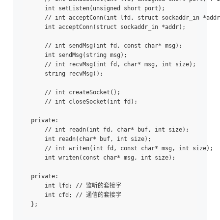
    int setListen(unsigned short port);

    // int acceptConn(int lfd, struct sockaddr_in *addr)
    int acceptConn(struct sockaddr_in *addr);

    // int sendMsg(int fd, const char* msg);

    int sendMsg(string msg);

    // int recvMsg(int fd, char* msg, int size);

    string recvMsg();

    // int createSocket();

    // int closeSocket(int fd);

private:

    // int readn(int fd, char* buf, int size);

    int readn(char* buf, int size);

    // int writen(int fd, const char* msg, int size);

    int writen(const char* msg, int size);

private:

    int lfd; // 监听的套接字

    int cfd; // 通信的套接字
