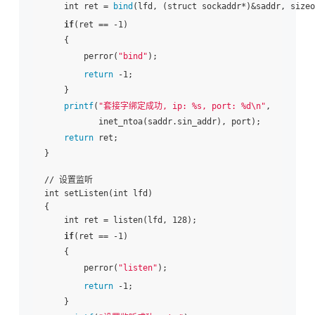
    int ret = 
bind
(lfd, (struct sockaddr*)&saddr, sizeo
if
(ret == -1)

    {

        perror(
"bind"
);

return
 -1;

    }

printf
(
"套接字绑定成功, ip: %s, port: %d\n"
,

           inet_ntoa(saddr.sin_addr), port);

return
 ret;

}

// 设置监听

int setListen(int lfd)

{

    int ret = listen(lfd, 128);

if
(ret == -1)

    {

        perror(
"listen"
);

return
 -1;

    }
