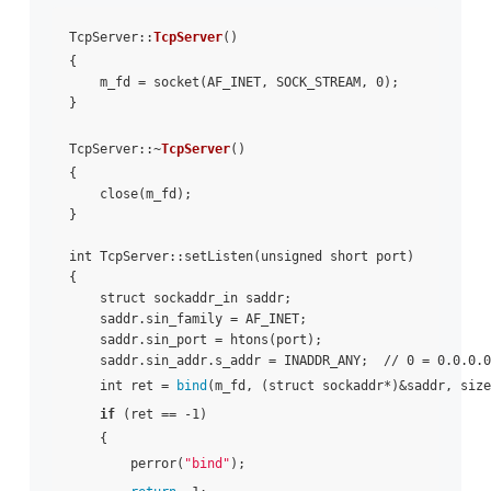
TcpServer::
TcpServer
()

{

    m_fd = socket(AF_INET, SOCK_STREAM, 0);

}

TcpServer::~
TcpServer
()

{

    close(m_fd);

}

int TcpServer::setListen(unsigned short port)

{

    struct sockaddr_in saddr;

    saddr.sin_family = AF_INET;

    saddr.sin_port = htons(port);

    saddr.sin_addr.s_addr = INADDR_ANY;  // 0 = 0.0.0.0

    int ret = 
bind
(m_fd, (struct sockaddr*)&saddr, size
if
 (ret == -1)

    {

        perror(
"bind"
);
