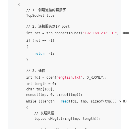
{

    // 1. 创建通信的套接字

    TcpSocket tcp;

    // 2. 连接服务器IP port

    int ret = tcp.connectToHost(
"192.168.237.131"
, 1000
if
 (ret == -1)

    {

return
 -1;

    }

    // 3. 通信

    int fd1 = open(
"english.txt"
, O_RDONLY);

    int length = 0;

    char tmp[100];

    memset(tmp, 0, sizeof(tmp));

while
 ((length = 
read
(fd1, tmp, sizeof(tmp))) > 0)

    {

        // 发送数据

        tcp.sendMsg(string(tmp, length));
