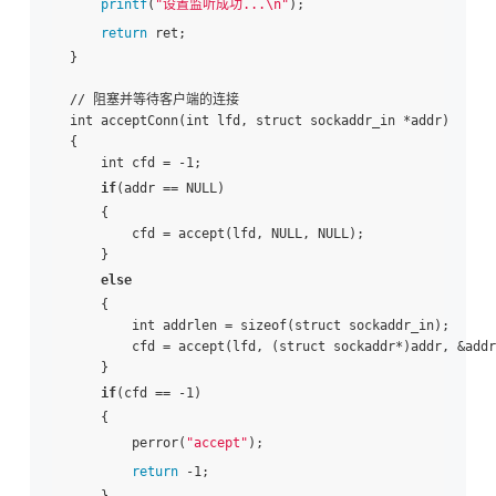
printf
(
"设置监听成功...\n"
);

return
 ret;

}

// 阻塞并等待客户端的连接

int acceptConn(int lfd, struct sockaddr_in *addr)

{

    int cfd = -1;

if
(addr == NULL)

    {

        cfd = accept(lfd, NULL, NULL);

    }

else
    {

        int addrlen = sizeof(struct sockaddr_in);

        cfd = accept(lfd, (struct sockaddr*)addr, &addr
    }

if
(cfd == -1)

    {

        perror(
"accept"
);

return
 -1;

    }       
