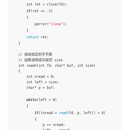
    int ret = close(fd);

if
(ret == -1)

    {

        perror(
"close"
);

    }

return
 ret;

}

// 接收指定的字节数

// 函数调用成功返回 size

int readn(int fd, char* buf, int size)

{

    int nread = 0;

    int left = size;

    char* p = buf;

while
(left > 0)

    {

if
((nread = 
read
(fd, p, left)) > 0)

        {

            p += nread;
