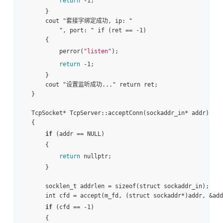
return
 -1;

    }

    cout "套接字绑定成功, ip: "

        ", port: " if (ret == -1)

    {

        perror(
"listen"
);

return
 -1;

    }

    cout "设置监听成功..." return ret;

}

TcpSocket* TcpServer::acceptConn(sockaddr_in* addr)

{

if
 (addr == NULL)

    {

return
 nullptr;

    }

    socklen_t addrlen = sizeof(struct sockaddr_in);

    int cfd = accept(m_fd, (struct sockaddr*)addr, &add
if
 (cfd == -1)

    {
