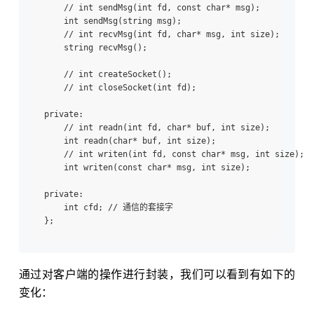
    // int sendMsg(int fd, const char* msg);

    int sendMsg(string msg);

    // int recvMsg(int fd, char* msg, int size);

    string recvMsg();

    // int createSocket();

    // int closeSocket(int fd);

private:

    // int readn(int fd, char* buf, int size);

    int readn(char* buf, int size);

    // int writen(int fd, const char* msg, int size);

    int writen(const char* msg, int size);

private:

    int cfd; // 通信的套接字

通过对客户端的操作进行封装，我们可以看到有如下的
变化：