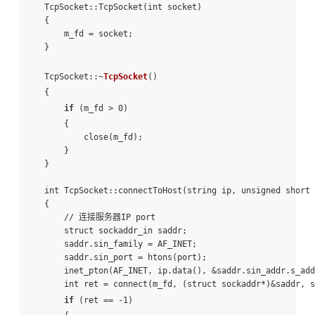
TcpSocket::TcpSocket(int socket)

{

    m_fd = socket;

}

TcpSocket::~
TcpSocket
()

{

if
 (m_fd > 0)

    {

        close(m_fd);

    }

}

int TcpSocket::connectToHost(string ip, unsigned short 
{

    // 连接服务器IP port

    struct sockaddr_in saddr;

    saddr.sin_family = AF_INET;

    saddr.sin_port = htons(port);

    inet_pton(AF_INET, ip.data(), &saddr.sin_addr.s_add
    int ret = connect(m_fd, (struct sockaddr*)&saddr, s
if
 (ret == -1)
