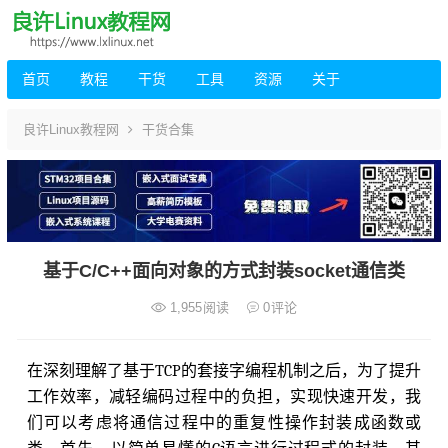
首页
教程
干货
工具
资源
关于
良许Linux教程网
干货合集
基于C/C++面向对象的方式封装socket通信类
1,955
阅读
0
评论
在深刻理解了基于TCP的套接字编程机制之后，为了提升
工作效率，减轻编码过程中的负担，实现快速开发，我
们可以考虑将通信过程中的重复性操作封装成函数或