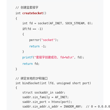
// 创建监套接字

int 
createSocket
()

{

    int fd = socket(AF_INET, SOCK_STREAM, 0);

if
(fd == -1)

    {

        perror(
"socket"
);

return
 -1;

    }

printf
(
"套接字创建成功, fd=%d\n"
, fd);

return
 fd;

}

// 绑定本地的IP和端口

int bindSocket(int lfd, unsigned short port)

{

    struct sockaddr_in saddr;

    saddr.sin_family = AF_INET;

    saddr.sin_port = htons(port);

    saddr.sin_addr.s_addr = INADDR_ANY;  // 0 = 0.0.0.0
