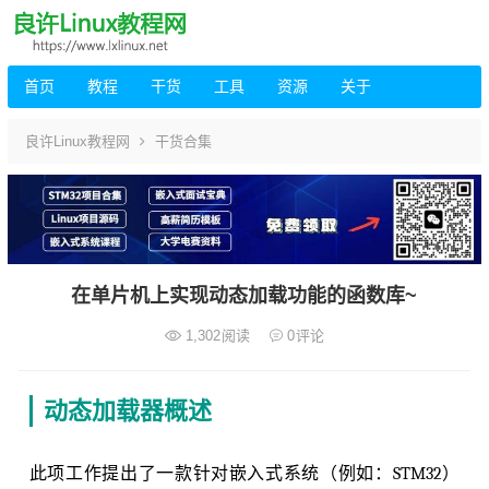
首页
教程
干货
工具
资源
关于
良许Linux教程网
干货合集
在单片机上实现动态加载功能的函数库~
1,302
阅读
0
评论
动态加载器概述
此项工作提出了一款针对嵌入式系统（例如：STM32）