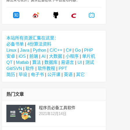
除公众号以外，良许还会在以下平台发布内容：
本站所有资源汇集在这里：
必备书单
|
4份算法资料
Linux
|
Java
|
Python
|
C/C++
|
C#
|
Go
|
PHP
安卓
|
iOS
|
前端
|
AI
|
大数据
|
小程序
|
单片机
QT
|
Matlab
|
算法
|
数据库
|
易语言
|
UI
|
测试
Git/SVN
|
软件
|
软件教程
|
PPT
简历
|
毕设
|
电子书
|
公开课
|
英语
|
其它
热门文章
程序员必备工具软件
2021年12月14日