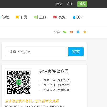
登录
注册
投稿
教程
干货
工具
资源
关于
搜索
关注良许公众号
→「技术干货」每日推送
→「免费资料」随时领取
→「签到活动」每周福利
点击添加良许微信，加入技术交流群