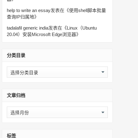
help to write an essay
发表在《
使用shell脚本批量
查询IP归属地
》
tadalafil generic india
发表在《
Linux（Ubuntu
20.04）安装Microsoft Edge浏览器
》
分类目录
分
类
目
录
文章归档
文
章
归
档
标签