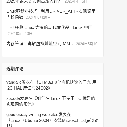
2025年嵌入式如何高薪入行？
2025年4月5日
Linux驱动小技巧 | 利用DRIVER_ATTR实现调用
内核函数
2024年5月10日
一些经典 Linux 命令的现代替代品 | Linux 中国
2024年5月10日
内存管理：详解虚拟地址空间-MMU
2024年5月10
日
近期评论
yangajie
发表在《
STM32F0单片机快速入门九 用
I2C HAL 库读写24C02
》
zbcode
发表在《
如何在 Linux 下使用 TC 优雅的
实现网络限流
》
good essay writing websites
发表在
《
Linux（Ubuntu 20.04）安装Microsoft Edge浏览
器
》