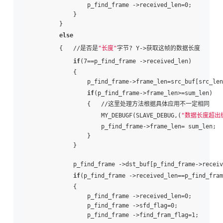
                p_find_frame ->received_len=0;   

            }  

        }  

else
        {   //是否是
"长度"
字节? Y->获取这帧的数据长度  

if
(7==p_find_frame ->received_len)         
            {  

                p_find_frame->frame_len=src_buf[sr
if
(p_find_frame->frame_len>=sum_len)  

                {   //这里处理方法根据具体应用不一定相同  

                    MY_DEBUGF(SLAVE_DEBUG,(
"数据长度超出缓
                    p_find_frame->frame_len= sum_len;  
                }  

            }  

            p_find_frame ->dst_buf[p_find_frame->receiv
if
(p_find_frame ->received_len==p_find_fram
            {  

                p_find_frame ->received_len=0;       
                p_find_frame ->sfd_flag=0;  

                p_find_frame ->find_fram_flag=1;       