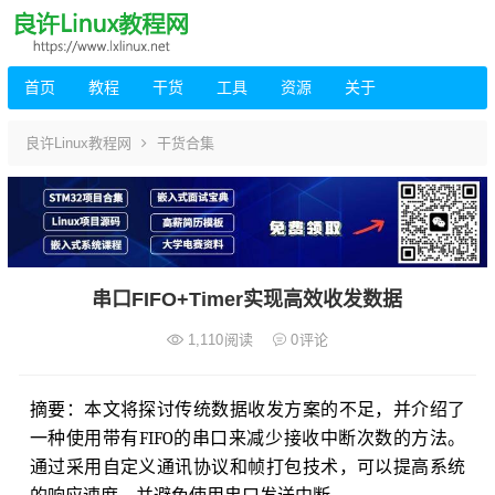
首页
教程
干货
工具
资源
关于
良许Linux教程网
干货合集
串口FIFO+Timer实现高效收发数据
1,110
阅读
0
评论
摘要：本文将探讨传统数据收发方案的不足，并介绍了
一种使用带有FIFO的串口来减少接收中断次数的方法。
通过采用自定义通讯协议和帧打包技术，可以提高系统