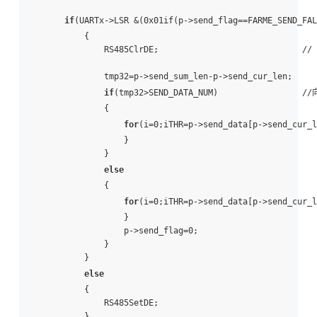
if
(UARTx->LSR &(0x01if(p->send_flag==FARME_SEND_FAL
        {                          

            RS485ClrDE;                             
            tmp32=p->send_sum_len-p->send_cur_len;  

if
(tmp32>SEND_DATA_NUM)                
            {  

for
(i=0;i
THR=p->send_data[p->send_cur_l
                }  

            }  

else
            {  

for
(i=0;i
THR=p->send_data[p->send_cur_l
                }  

                p->send_flag=0;                      

            }  

        }  

else
        {  

            RS485SetDE;  

        }  
