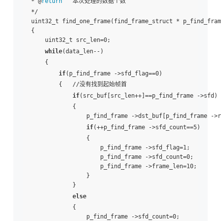
* @
return
   本次处理的数据个数 

*/  

uint32_t find_one_frame(find_frame_struct * p_find_fram
{  

    uint32_t src_len=0;  

while
(data_len--)  

    {  

if
(p_find_frame ->sfd_flag==0)                 
        {   //没有找到起始帧首  

if
(src_buf[src_len++]==p_find_frame ->sfd)  
            {  

                p_find_frame ->dst_buf[p_find_frame ->r
if
(++p_find_frame ->sfd_count==5)      
                {  

                    p_find_frame ->sfd_flag=1;  

                    p_find_frame ->sfd_count=0;  

                    p_find_frame ->frame_len=10;  

                }  

            }  

else
            {  

                p_find_frame ->sfd_count=0;   
