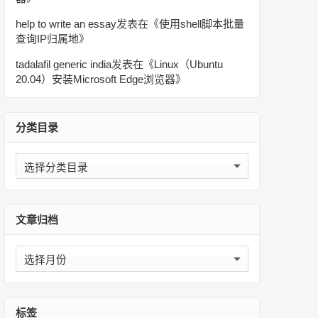
help to write an essay
发表在《
使用shell脚本批量
查询IP归属地
》
tadalafil generic india
发表在《
Linux（Ubuntu
20.04）安装Microsoft Edge浏览器
》
分类目录
分
类
目
录
文章归档
文
章
归
档
标签