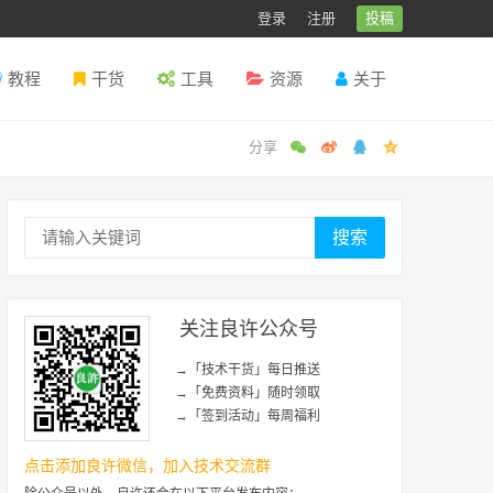
登录
注册
投稿
教程
干货
工具
资源
关于
搜索
关注良许公众号
→「技术干货」每日推送
→「免费资料」随时领取
→「签到活动」每周福利
点击添加良许微信，加入技术交流群