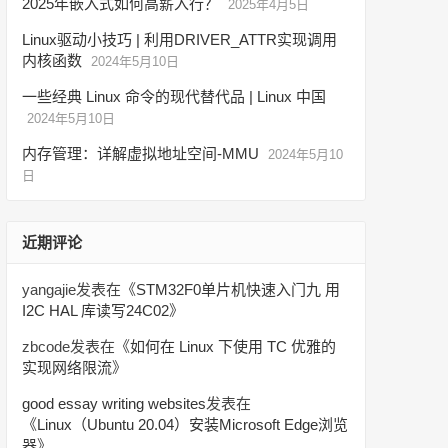
2025年嵌入式如何高薪入行？
2025年4月5日
Linux驱动小技巧 | 利用DRIVER_ATTR实现调用
内核函数
2024年5月10日
一些经典 Linux 命令的现代替代品 | Linux 中国
2024年5月10日
内存管理：详解虚拟地址空间-MMU
2024年5月10
日
近期评论
yangajie
发表在《
STM32F0单片机快速入门九 用
I2C HAL 库读写24C02
》
zbcode
发表在《
如何在 Linux 下使用 TC 优雅的
实现网络限流
》
good essay writing websites
发表在
《
Linux（Ubuntu 20.04）安装Microsoft Edge浏览
器
》