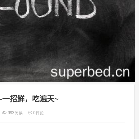
ot –一招鲜，吃遍天~
993
阅读
0
评论