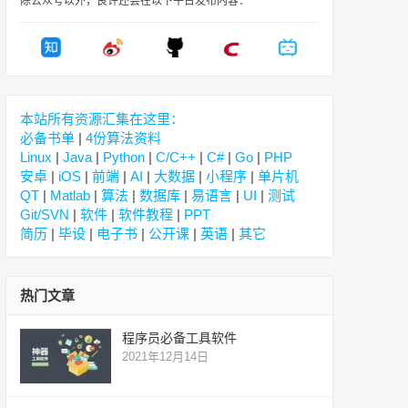
除公众号以外，良许还会在以下平台发布内容：
本站所有资源汇集在这里：
必备书单
|
4份算法资料
Linux
|
Java
|
Python
|
C/C++
|
C#
|
Go
|
PHP
安卓
|
iOS
|
前端
|
AI
|
大数据
|
小程序
|
单片机
QT
|
Matlab
|
算法
|
数据库
|
易语言
|
UI
|
测试
Git/SVN
|
软件
|
软件教程
|
PPT
简历
|
毕设
|
电子书
|
公开课
|
英语
|
其它
热门文章
程序员必备工具软件
2021年12月14日