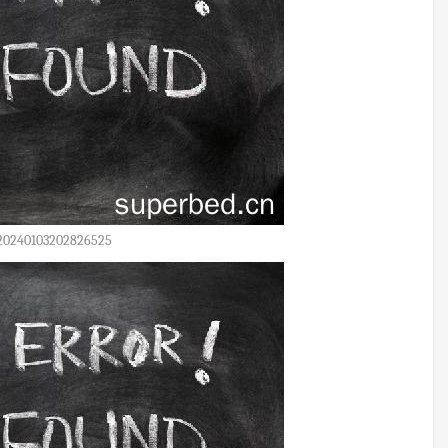
20240103202826525