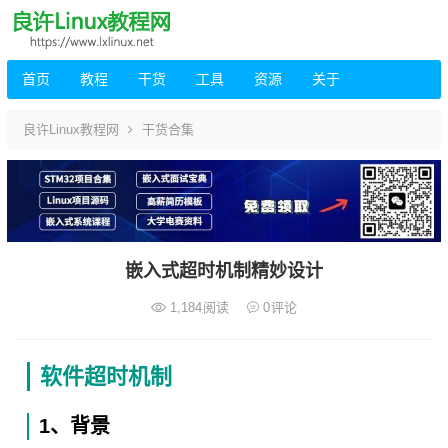
首页
教程
干货
工具
资源
关于
良许Linux教程网
干货合集
嵌入式超时机制精妙设计
1,184
阅读
0
评论
软件超时机制
1、背景