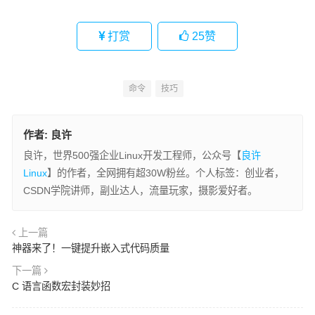
打赏
25
赞
命令
技巧
作者:
良许
良许，世界500强企业Linux开发工程师，公众号【
良许
Linux
】的作者，全网拥有超30W粉丝。个人标签：创业者，
CSDN学院讲师，副业达人，流量玩家，摄影爱好者。
上一篇
神器来了！一键提升嵌入式代码质量
下一篇
C 语言函数宏封装妙招