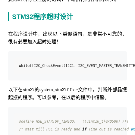
STM32程序超时设计
在程序设计中，出现以下类似语句，是非常不可靠的，
很有必要加入超时处理！
while
以下在stm32的system_stm32f10x.c文件中，判断外部晶振
起振的程序。可以参考，在以后的程序中借鉴。
#define HSE_STARTUP_TIMEOUT   ((uint16_t)0x0500) /*!

/* Wait till HSE is ready and 
if
 Time out is reached 
ex