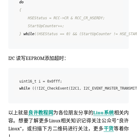
do
{

    HSEStatus = RCC->CR & RCC_CR_HSERDY;

    StartUpCounter++;  

} 
while
I2C 读写EEPROM添加超时：
while
以上就是
良许教程网
为各位朋友分享的
Linu系统
相关内
容。想要了解更多Linux相关知识记得关注公众号“良许
Linux”，或扫描下方二维码进行关注，更多
干货
等着你
！