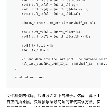
    rs485.buff_tx[2] = (uint8_t)(reg >> 8);

    rs485.buff_tx[3] = (uint8_t)(reg);

    rs485.buff_tx[4] = (uint8_t)(data >> 8);

    rs485.buff_tx[5] = (uint8_t)(data);

    uint16_t crc16 = mb_crc16(rs485.buff_tx, 6);

    rs485.buff_tx[6] = (uint8_t)(crc16);

    rs485.buff_tx[7] = (uint8_t)(crc16 >> 8);

    rs485.tx_total = 8;

    rs485.tx_num = 0;

    /* Send data from the uart port. The hardware relat
    hal_uart_send(HAL_UART_ID_1, rs485.buff_tx, rs485.t
}

硬件相关的代码，应该改为如下的样子。这尚且算不上
真正的抽象层，只是抽象层最简陋的替代实现方法，实