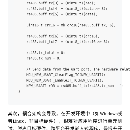
    rs485.buff_tx[3] = (uint8_t)(reg);

    rs485.buff_tx[4] = (uint8_t)(data >> 8);

    rs485.buff_tx[5] = (uint8_t)(data);

    uint16_t crc16 = mb_crc16(rs485.buff_tx, 6);

    rs485.buff_tx[6] = (uint8_t)(crc16);

    rs485.buff_tx[7] = (uint8_t)(crc16 >> 8);

    rs485.tx_total = 8;

    rs485.tx_num = 0;

    /* Send data from the uart port. The hardware relat
    MCU_NEW_USART_ClearFlag_TC(NEW_USART1);

    MCU_NEW_USART_EnableIT_TC(NEW_USART1);

    NEW_USART1->DR = rs485.buff_tx[rs485.tx_num ++];

其次，耦合架构会导致，在开发环境中（如Windows或
者Linux，非目标硬件），很难对应用程序进行单元测
试。脱离目标硬件，跨平台开发嵌入式程序，是提升开