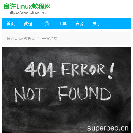
首页
教程
干货
工具
资源
关于
良许Linux教程网
干货合集