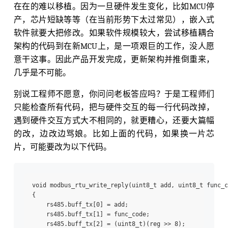
在在的难以移植。因为一旦硬件发生变化，比如MCU停
产，芯片短缺等等（在当前形势下太过常见），嵌入式
软件就要大把修改。如果软件规模较大，尝试移植耦合
架构的代码到在新MCU上，是一项艰巨的工作，没人愿
意干这事。因此产品开发完成，更新架构并推倒重来，
几乎是不可能。
别说工程师不愿意，你问问老板答应吗？于是工程师们
只能检查所有代码，把与硬件交互的每一行代码改掉，
遇到硬件交互方式大不相同的，就更糟心，还要大篇幅
的改，边改边骂娘。比如上面的代码，如果换一片芯
片，可能要改为以下代码。
void modbus_rtu_write_reply(uint8_t add, uint8_t func_c
{

    rs485.buff_tx[0] = add;

    rs485.buff_tx[1] = func_code;

    rs485.buff_tx[2] = (uint8_t)(reg >> 8);
