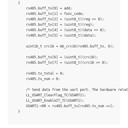
{

    rs485.buff_tx[0] = add;

    rs485.buff_tx[1] = func_code;

    rs485.buff_tx[2] = (uint8_t)(reg >> 8);

    rs485.buff_tx[3] = (uint8_t)(reg);

    rs485.buff_tx[4] = (uint8_t)(data >> 8);

    rs485.buff_tx[5] = (uint8_t)(data);

    uint16_t crc16 = mb_crc16(rs485.buff_tx, 6);

    rs485.buff_tx[6] = (uint8_t)(crc16);

    rs485.buff_tx[7] = (uint8_t)(crc16 >> 8);

    rs485.tx_total = 8;

    rs485.tx_num = 0;

    /* Send data from the uart port. The hardware relat
    LL_USART_ClearFlag_TC(USART1);

    LL_USART_EnableIT_TC(USART1);

    USART1->DR = rs485.buff_tx[rs485.tx_num ++];
