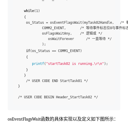
while
(1)

   {

    os_Status = osEventFlagsWait(myTask02Handle,   /
            COMM2_EVENT,       /* 等待事件标志位0与事件标志
            osFlagsWaitAny,    /* 逻辑或 */

               osWaitForever      /* 一直等待 */

            );

if
(os_Status == COMM1_EVENT)

    {

printf
(
"startTask02 is running.\r\n"
);

    }

   }

    /* USER CODE END StartTask01 */

}

osEventFlagsWait函数的具体实现以及定义如下图所示：