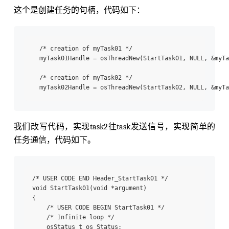
这个是创建任务的句柄，代码如下：
  /* creation of myTask01 */

  myTask01Handle = osThreadNew(StartTask01, NULL, &myTa
  /* creation of myTask02 */

我们改写代码，实现task2往task发送信号，实现简单的
任务通信，代码如下。
/* USER CODE END Header_StartTask01 */

void StartTask01(void *argument)

{

    /* USER CODE BEGIN StartTask01 */

    /* Infinite loop */

    osStatus_t os_Status;
