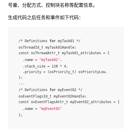
号量、分配方式、控制块名称等配置信息。
生成代码之后任务和事件如下代码：
/* Definitions 
for
 myTask01 */

osThreadId_t myTask01Handle;

const osThreadAttr_t myTask01_attributes = {

  .name = 
"myTask01"
,

  .stack_size = 128 * 4,

  .priority = (osPriority_t) osPriorityLow,

};

...

/* Definitions 
for
 myEvent02 */

osEventFlagsId_t myEvent02Handle;

const osEventFlagsAttr_t myEvent02_attributes = {

  .name = 
"myEvent02"