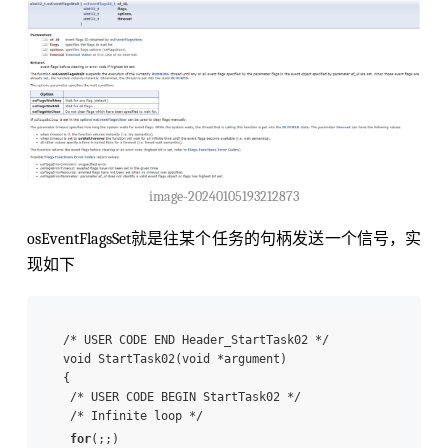
image-20240105193212873
osEventFlagsSet就是往某个任务的句柄发送一个信号，实
现如下
/* USER CODE END Header_StartTask02 */

void StartTask02(void *argument)

{

 /* USER CODE BEGIN StartTask02 */

 /* Infinite loop */

for
(;;)
