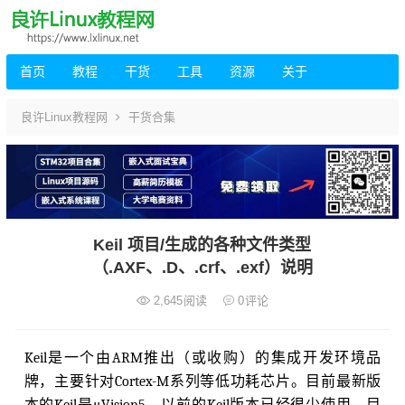
首页
教程
干货
工具
资源
关于
良许Linux教程网
干货合集
Keil 项目/生成的各种文件类型
（.AXF、.D、.crf、.exf）说明
2,645
阅读
0
评论
Keil是一个由ARM推出（或收购）的集成开发环境品
牌，主要针对Cortex-M系列等低功耗芯片。目前最新版
本的Keil是μVision5。以前的Keil版本已经很少使用，目