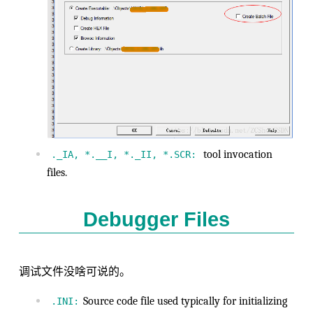
tool invocation
._IA, *.__I, *._II, *.SCR:
files.
Debugger Files
调试文件没啥可说的。
Source code file used typically for initializing
.INI: