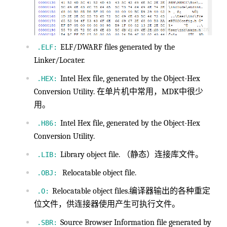
ELF/DWARF files generated by the
.ELF:
Linker/Locater.
Intel Hex file, generated by the Object-Hex
.HEX:
Conversion Utility. 在单片机中常用，MDK中很少
用。
Intel Hex file, generated by the Object-Hex
.H86:
Conversion Utility.
Library object file. （静态）连接库文件。
.LIB:
Relocatable object file.
.OBJ:
Relocatable object files.编译器输出的各种重定
.O:
位文件，供连接器使用产生可执行文件。
Source Browser Information file generated by
.SBR: