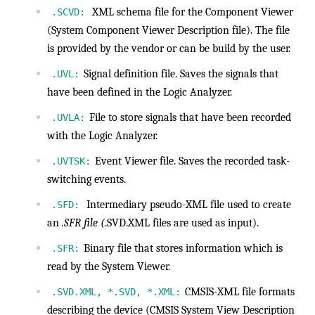
XML schema file for the Component Viewer
.SCVD:
(System Component Viewer Description file). The file
is provided by the vendor or can be build by the user.
Signal definition file. Saves the signals that
.UVL:
have been defined in the Logic Analyzer.
File to store signals that have been recorded
.UVLA:
with the Logic Analyzer.
Event Viewer file. Saves the recorded task-
.UVTSK:
switching events.
Intermediary pseudo-XML file used to create
.SFD:
an
.SFR file (
.SVD.XML files are used as input).
Binary file that stores information which is
.SFR:
read by the System Viewer.
CMSIS-XML file formats
.SVD.XML, *.SVD, *.XML:
describing the device (CMSIS System View Description