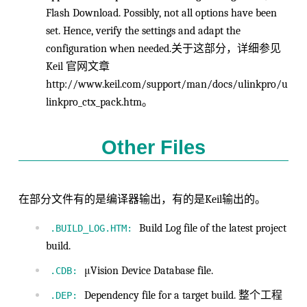
Flash Download. Possibly, not all options have been
set. Hence, verify the settings and adapt the
configuration when needed.关于这部分，详细参见
Keil 官网文章
http://www.keil.com/support/man/docs/ulinkpro/u
linkpro_ctx_pack.htm。
Other Files
在部分文件有的是编译器输出，有的是Keil输出的。
Build Log file of the latest project
.BUILD_LOG.HTM:
build.
μVision Device Database file.
.CDB:
Dependency file for a target build. 整个工程
.DEP: