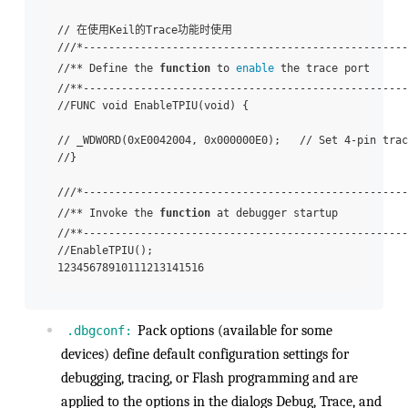
// 在使用Keil的Trace功能时使用

///*---------------------------------------------------
//** Define the 
function
 to 
enable
 the trace port

//**---------------------------------------------------
//FUNC void EnableTPIU(void) {

// _WDWORD(0xE0042004, 0x000000E0);   // Set 4-pin trac
//}

///*---------------------------------------------------
//** Invoke the 
function
 at debugger startup

//**---------------------------------------------------
//EnableTPIU();

Pack options (available for some
.dbgconf:
devices) define default configuration settings for
debugging, tracing, or Flash programming and are
applied to the options in the dialogs Debug, Trace, and