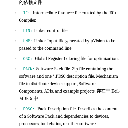
的依赖文件
Intermediate C source file created by the EC++
.IC:
Compiler.
Linker control file.
.LIN:
Linker Input file generated by μVision to be
.LNP:
passed to the command line.
Global Register Coloring file for optimization.
.ORC:
Software Pack file. Zip-file containing the
.PACK:
software and one *.PDSC description file. Mechanism
file to distribute device support, Software
Components, APIs, and example projects. 存在于 Keil-
MDK 5 中
Pack Description file. Describes the content
.PDSC:
of a Software Pack and dependencies to devices,
processors, tool chains, or other software