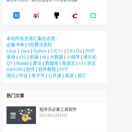
除公众号以外，良许还会在以下平台发布内容：
本站所有资源汇集在这里：
必备书单
|
4份算法资料
Linux
|
Java
|
Python
|
C/C++
|
C#
|
Go
|
PHP
安卓
|
iOS
|
前端
|
AI
|
大数据
|
小程序
|
单片机
QT
|
Matlab
|
算法
|
数据库
|
易语言
|
UI
|
测试
Git/SVN
|
软件
|
软件教程
|
PPT
简历
|
毕设
|
电子书
|
公开课
|
英语
|
其它
热门文章
程序员必备工具软件
2021年12月14日