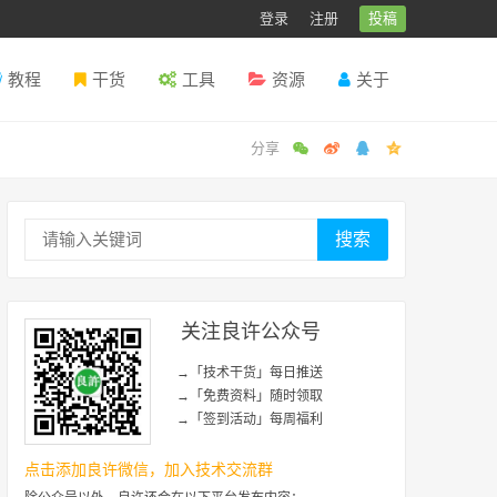
登录
注册
投稿
教程
干货
工具
资源
关于
搜索
关注良许公众号
→「技术干货」每日推送
→「免费资料」随时领取
→「签到活动」每周福利
点击添加良许微信，加入技术交流群