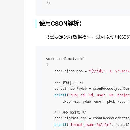
使用CSON解析：
只需要定义好数据模型，就可以使用CSON
void csonDemo(void)

{

    char *jsonDemo = 
"{\"id\": 1, \"user\
    /** 解析json */

    struct hub *pHub = csonDecode(jsonDem
printf
(
"hub: id: %d, user: %s, projec
        pHub->id, pHub->user, pHub->cson-
    /** 序列化对象 */

    char *formatJson = csonEncodeFormatte
printf
(
"format json: %s\r\n"
, formatJ