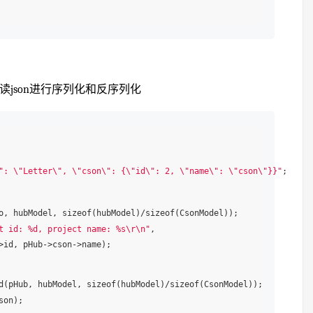
读json进行序列化和反序列化
": \"Letter\", \"cson\": {\"id\": 2, \"name\": \"cson\"}}"
;

o, hubModel, sizeof(hubModel)/sizeof(CsonModel));

t id: %d, project name: %s\r\n"
,

>id, pHub->cson->name);

d(pHub, hubModel, sizeof(hubModel)/sizeof(CsonModel));

son);
