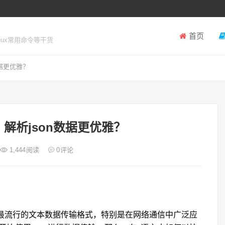
首页
inux常用命令等干货
数据更优雅？
N，解析json数据更优雅？
1,444
阅读
0
评论
tation）是目前最流行的文本数据传输格式，特别是在网络通信中广泛应