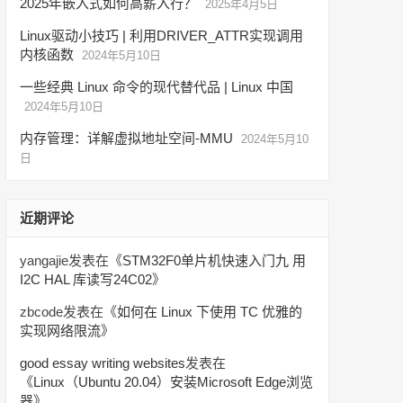
2025年嵌入式如何高薪入行？
2025年4月5日
Linux驱动小技巧 | 利用DRIVER_ATTR实现调用
内核函数
2024年5月10日
一些经典 Linux 命令的现代替代品 | Linux 中国
2024年5月10日
内存管理：详解虚拟地址空间-MMU
2024年5月10
日
近期评论
yangajie
发表在《
STM32F0单片机快速入门九 用
I2C HAL 库读写24C02
》
zbcode
发表在《
如何在 Linux 下使用 TC 优雅的
实现网络限流
》
good essay writing websites
发表在
《
Linux（Ubuntu 20.04）安装Microsoft Edge浏览
器
》