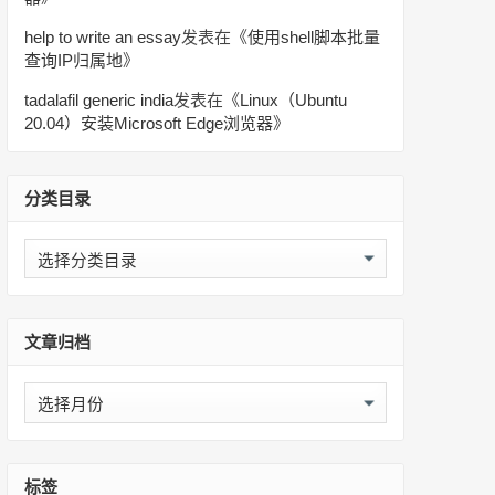
help to write an essay
发表在《
使用shell脚本批量
查询IP归属地
》
tadalafil generic india
发表在《
Linux（Ubuntu
20.04）安装Microsoft Edge浏览器
》
分类目录
分
类
目
录
文章归档
文
章
归
档
标签