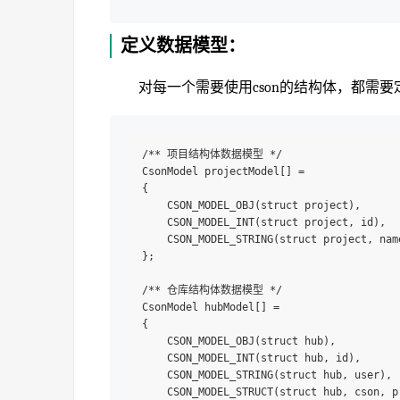
定义数据模型：
对每一个需要使用cson的结构体，都需
/** 项目结构体数据模型 */

CsonModel projectModel[] =

{

    CSON_MODEL_OBJ(struct project),

    CSON_MODEL_INT(struct project, id),

    CSON_MODEL_STRING(struct project, name
};

/** 仓库结构体数据模型 */

CsonModel hubModel[] =

{

    CSON_MODEL_OBJ(struct hub),

    CSON_MODEL_INT(struct hub, id),

    CSON_MODEL_STRING(struct hub, user),

    CSON_MODEL_STRUCT(struct hub, cson, p