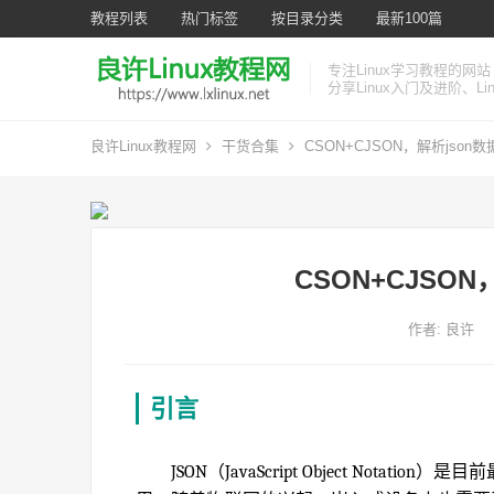
教程列表
热门标签
按目录分类
最新100篇
专注Linux学习教程的网站
分享Linux入门及进阶、L
良许Linux教程网
干货合集
CSON+CJSON，解析json
CSON+CJSO
作者:
良许
引言
JSON（JavaScript Object No