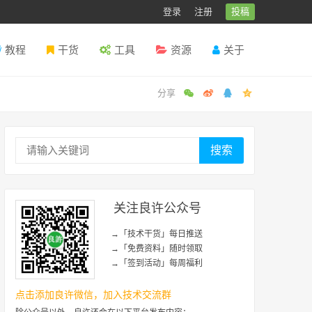
登录
注册
投稿
教程
干货
工具
资源
关于
搜索
关注良许公众号
→「技术干货」每日推送
→「免费资料」随时领取
→「签到活动」每周福利
点击添加良许微信，加入技术交流群