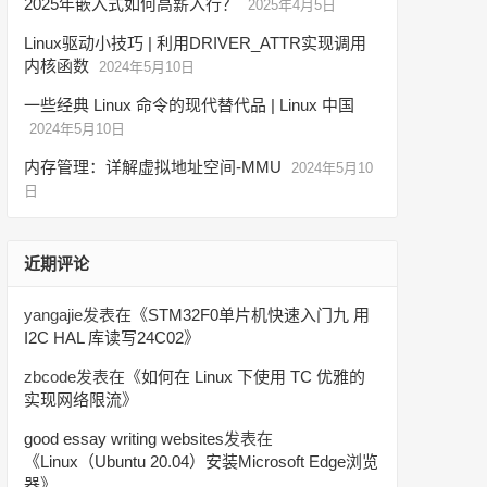
2025年嵌入式如何高薪入行？
2025年4月5日
Linux驱动小技巧 | 利用DRIVER_ATTR实现调用
内核函数
2024年5月10日
一些经典 Linux 命令的现代替代品 | Linux 中国
2024年5月10日
内存管理：详解虚拟地址空间-MMU
2024年5月10
日
近期评论
yangajie
发表在《
STM32F0单片机快速入门九 用
I2C HAL 库读写24C02
》
zbcode
发表在《
如何在 Linux 下使用 TC 优雅的
实现网络限流
》
good essay writing websites
发表在
《
Linux（Ubuntu 20.04）安装Microsoft Edge浏览
器
》