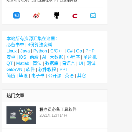
除公众号以外，良许还会在以下平台发布内容：
本站所有资源汇集在这里：
必备书单
|
4份算法资料
Linux
|
Java
|
Python
|
C/C++
|
C#
|
Go
|
PHP
安卓
|
iOS
|
前端
|
AI
|
大数据
|
小程序
|
单片机
QT
|
Matlab
|
算法
|
数据库
|
易语言
|
UI
|
测试
Git/SVN
|
软件
|
软件教程
|
PPT
简历
|
毕设
|
电子书
|
公开课
|
英语
|
其它
热门文章
程序员必备工具软件
2021年12月14日