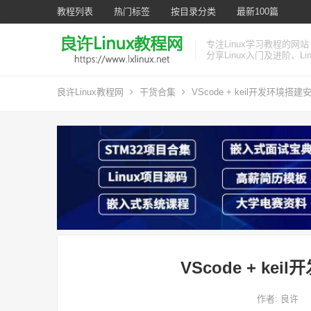
教程列表
热门标签
按目录分类
最新100篇
专注Linux学习教程的网站
分享Linux入门及进阶、L
良许Linux教程网
干货合集
VScode + keil开发环境搭
VScode + k
作者:
良许