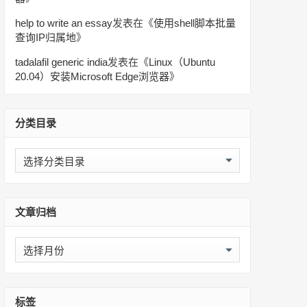
help to write an essay
发表在《
使用shell脚本批量
查询IP归属地
》
tadalafil generic india
发表在《
Linux（Ubuntu
20.04）安装Microsoft Edge浏览器
》
分类目录
分
类
目
录
文章归档
文
章
归
档
标签