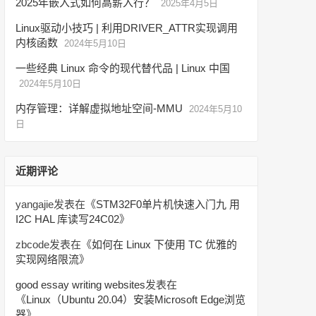
2025年嵌入式如何高薪入行？
2025年4月5日
Linux驱动小技巧 | 利用DRIVER_ATTR实现调用
内核函数
2024年5月10日
一些经典 Linux 命令的现代替代品 | Linux 中国
2024年5月10日
内存管理：详解虚拟地址空间-MMU
2024年5月10
日
近期评论
yangajie
发表在《
STM32F0单片机快速入门九 用
I2C HAL 库读写24C02
》
zbcode
发表在《
如何在 Linux 下使用 TC 优雅的
实现网络限流
》
good essay writing websites
发表在
《
Linux（Ubuntu 20.04）安装Microsoft Edge浏览
器
》