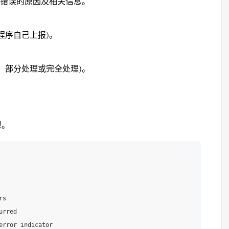
录错误的原因及相关信息。
程序自己上报)。
、部分处理或完全处理)。
现。
s

rred

error indicator
