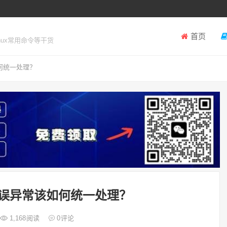
首页
inux常用命令等干货
何统一处理？
误异常该如何统一处理？
1,168
阅读
0
评论