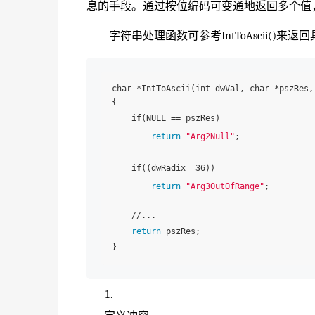
息的手段。通过按位编码可变通地返回多个值
字符串处理函数可参考IntToAscii()
char *IntToAscii(int dwVal, char *pszRes, 
{

if
(NULL == pszRes)

return
"Arg2Null"
;

if
((dwRadix  36))

return
"Arg3OutOfRange"
;

    //...

return
 pszRes;
