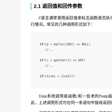
2.1 返回值和回传参数
C语言通常使用返回值来标志函数是否执
行情况。常见的几种调用形式如下：
if
((p = malloc(100)) == NULL)

   //...

if
((c = getchar()) == EOF)

   //...

if
((ticks = clock()) 
Unix系统调用级函数(和一些老的Pos
此，上述调用形式可在同一条语句中接收返回