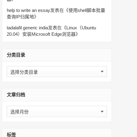
help to write an essay
发表在《
使用shell脚本批量
查询IP归属地
》
tadalafil generic india
发表在《
Linux（Ubuntu
20.04）安装Microsoft Edge浏览器
》
分类目录
分
类
目
录
文章归档
文
章
归
档
标签