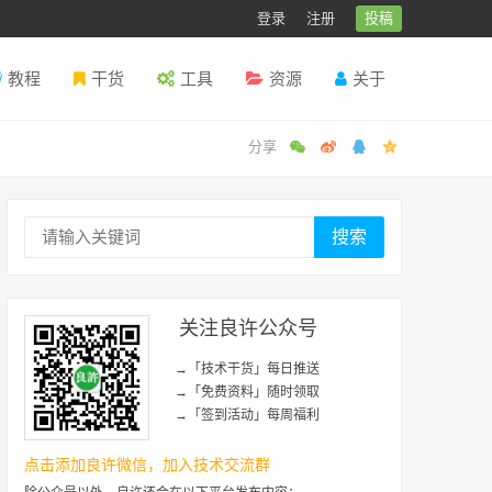
登录
注册
投稿
教程
干货
工具
资源
关于
搜索
关注良许公众号
→「技术干货」每日推送
→「免费资料」随时领取
→「签到活动」每周福利
点击添加良许微信，加入技术交流群