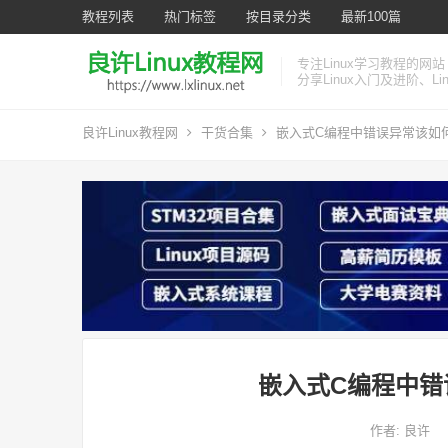
教程列表
热门标签
按目录分类
最新100篇
专注Linux学习教程的网站
分享Linux入门及进阶、L
良许Linux教程网
干货合集
嵌入式C编程中错误异常该如
嵌入式C编程中错
作者:
良许