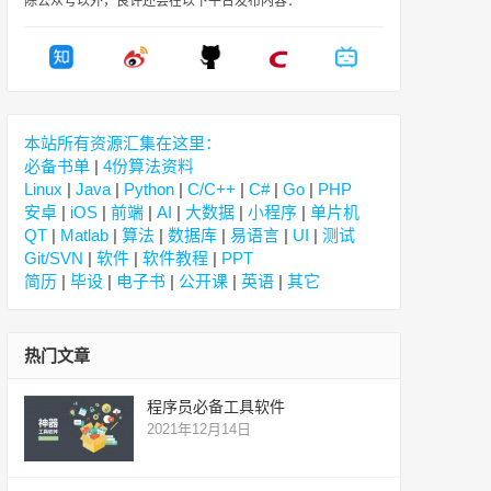
除公众号以外，良许还会在以下平台发布内容：
本站所有资源汇集在这里：
必备书单
|
4份算法资料
Linux
|
Java
|
Python
|
C/C++
|
C#
|
Go
|
PHP
安卓
|
iOS
|
前端
|
AI
|
大数据
|
小程序
|
单片机
QT
|
Matlab
|
算法
|
数据库
|
易语言
|
UI
|
测试
Git/SVN
|
软件
|
软件教程
|
PPT
简历
|
毕设
|
电子书
|
公开课
|
英语
|
其它
热门文章
程序员必备工具软件
2021年12月14日