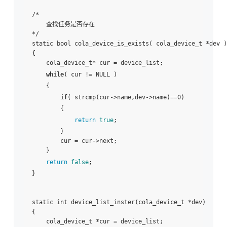
/*

    查找任务是否存在

*/

static bool cola_device_is_exists( cola_device_t *dev )

{

    cola_device_t* cur = device_list;

while
( cur != NULL )

    {

if
( strcmp(cur->name,dev->name)==0)

        {

return
true
;

        }

        cur = cur->next;

    }

return
false
;

}

static int device_list_inster(cola_device_t *dev)

{

    cola_device_t *cur = device_list;
