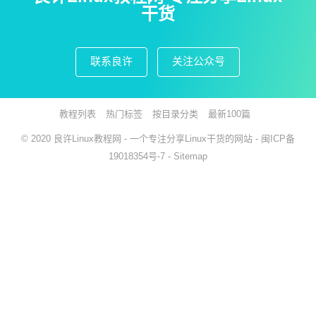
干货
联系良许
关注公众号
教程列表
热门标签
按目录分类
最新100篇
© 2020
良许Linux教程网
- 一个专注分享Linux干货的网站 -
闽ICP备
19018354号-7
-
Sitemap