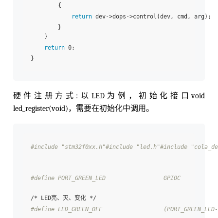
        {

return
 dev->dops->control(dev, cmd, arg);

        }

    }

return
 0;

硬件注册方式:以LED为例，初始化接口void
led_register(void)，需要在初始化中调用。
#include "stm32f0xx.h"
#include "led.h"
#include "cola_de
#define PORT_GREEN_LED                 GPIOC           
#define LED_GREEN_OFF                  (PORT_GREEN_LED-