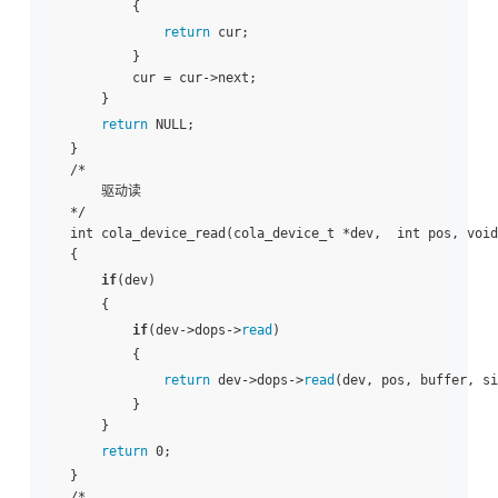
        {

return
 cur;

        }

        cur = cur->next;

    }

return
 NULL;

}

/*

    驱动读

*/

int cola_device_read(cola_device_t *dev,  int pos, void
{

if
(dev)

    {

if
(dev->dops->
read
)

        {

return
 dev->dops->
read
(dev, pos, buffer, si
        }

    }

return
 0;

}

/*
