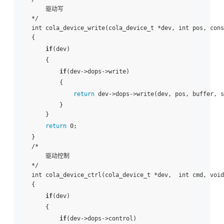
    驱动写

*/

int cola_device_write(cola_device_t *dev, int pos, cons
{

if
(dev)

    {

if
(dev->dops->write)

        {

return
 dev->dops->write(dev, pos, buffer, s
        }

    }

return
 0;

}

/*

    驱动控制

*/

int cola_device_ctrl(cola_device_t *dev,  int cmd, void
{

if
(dev)

    {

if
(dev->dops->control)
