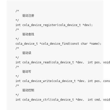
/*

    驱动注册

*/

int cola_device_register(cola_device_t *dev);

/*

    驱动查找

*/

cola_device_t *cola_device_find(const char *name);

/*

    驱动读

*/

int cola_device_read(cola_device_t *dev,  int pos, void
/*

    驱动写

*/

int cola_device_write(cola_device_t *dev, int pos, cons
/*

    驱动控制

*/
