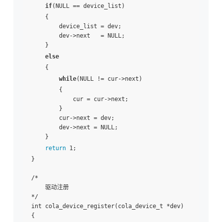
if
(NULL == device_list)

    {

        device_list = dev;

        dev->next   = NULL;

    }

else
    {

while
(NULL != cur->next)

        {

            cur = cur->next;

        }

        cur->next = dev;

        dev->next = NULL;

    }

return
 1;

}

/*

    驱动注册

*/

int cola_device_register(cola_device_t *dev)

{
