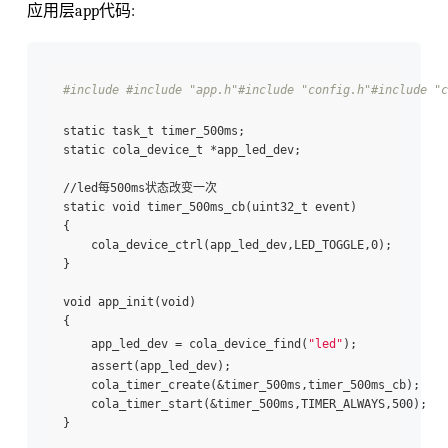
应用层app代码:
#include 
#include "app.h"
#include "config.h"
#include "c
static task_t timer_500ms;

static cola_device_t *app_led_dev;

//led每500ms状态改变一次

static void timer_500ms_cb(uint32_t event)

{

    cola_device_ctrl(app_led_dev,LED_TOGGLE,0);

}

void app_init(void)

{

    app_led_dev = cola_device_find(
"led"
);

    assert(app_led_dev);

    cola_timer_create(&timer_500ms,timer_500ms_cb);

    cola_timer_start(&timer_500ms,TIMER_ALWAYS,500);
