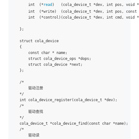
    int  (*
read
)   (cola_device_t *dev, int pos, void *
    int  (*write)  (cola_device_t *dev, int pos, const 
    int  (*control)(cola_device_t *dev, int cmd, void *
};

struct cola_device

{

    const char * name;

    struct cola_device_ops *dops;

    struct cola_device *next;

};

/*

    驱动注册

*/

int cola_device_register(cola_device_t *dev);

/*

    驱动查找

*/

cola_device_t *cola_device_find(const char *name);

/*

    驱动读
