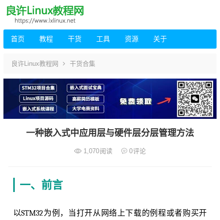
首页
教程
干货
工具
资源
关于
良许Linux教程网
干货合集
一种嵌入式中应用层与硬件层分层管理方法
1,070
阅读
0
评论
一、前言
以STM32为例，当打开从网络上下载的例程或者购买开