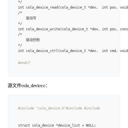
*/

int cola_device_read(cola_device_t *dev,  int pos, void
/*

    驱动写

*/

int cola_device_write(cola_device_t *dev, int pos, cons
/*

    驱动控制

*/

int cola_device_ctrl(cola_device_t *dev,  int cmd, void
#endif 
源文件cola_device.c：
#include "cola_device.h"
#include 
#include 
struct cola_device *device_list = NULL;
