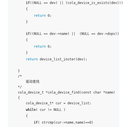
if
((NULL == dev) || (cola_device_is_exists(dev)))

    {

return
 0;

    }

if
((NULL == dev->name) ||  (NULL == dev->dops))

    {

return
 0;

    }

return
 device_list_inster(dev);

}

/*

    驱动查找

*/

cola_device_t *cola_device_find(const char *name)

{

    cola_device_t* cur = device_list;

while
( cur != NULL )

    {

if
( strcmp(cur->name,name)==0)
