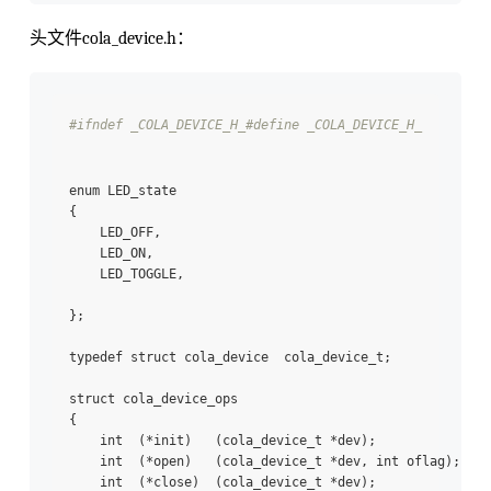
头文件cola_device.h：
#ifndef _COLA_DEVICE_H_
#define _COLA_DEVICE_H_
enum LED_state

{

    LED_OFF,

    LED_ON,

    LED_TOGGLE,

};

typedef struct cola_device  cola_device_t;

struct cola_device_ops

{

    int  (*init)   (cola_device_t *dev);

    int  (*open)   (cola_device_t *dev, int oflag);

    int  (*close)  (cola_device_t *dev);
