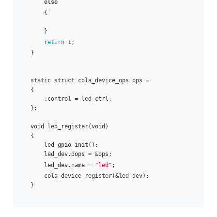
else
    {

    }

return
 1;

}

static struct cola_device_ops ops =

{

    .control = led_ctrl,

};

void led_register(void)

{

    led_gpio_init();

    led_dev.dops = &ops;

    led_dev.name = 
"led"
;

    cola_device_register(&led_dev);
