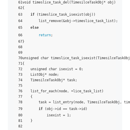
61void timeslice_task_del(TimesilceTaskObj* obj)

62{

63    
if
 (timeslice_task_isexist(obj))

64        list_remove(&obj->timeslice_task_list);

65    
else
66        
return
;

67}

68

69

70unsigned char timeslice_task_isexist(TimesilceTaskObj
71{

72    unsigned char isexist = 0;

73    ListObj* node;

74    TimesilceTaskObj* task;

75

76    list_for_each(node, ×lice_task_list)

77    {

78        task = list_entry(node, TimesilceTaskObj, tim
79        
if
 (obj->id == task->id)

80            isexist = 1;

81    }

82
