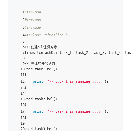
  1
#include 
  2
#include 
  3
#include 
  4
#include "timeslice.h"
  5

  6// 创建5个任务对象

  7TimesilceTaskObj task_1, task_2, task_3, task_4, tas
  8

  9// 具体的任务函数

 10void task1_hdl()

 11{

 12    
printf
(
">> task 1 is running ...\n"
);

 13}

 14

 15void task2_hdl()

 16{

 17    
printf
(
">> task 2 is running ...\n"
);

 18}

 19

 20void task3_hdl()
