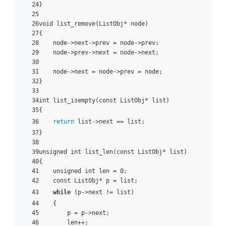
24}

25

26void list_remove(ListObj* node)

27{

28    node->next->prev = node->prev;

29    node->prev->next = node->next;

30

31    node->next = node->prev = node;

32}

33

34int list_isempty(const ListObj* list)

35{

36    
return
 list->next == list;

37}

38

39unsigned int list_len(const ListObj* list)

40{

41    unsigned int len = 0;

42    const ListObj* p = list;

43    
while
 (p->next != list)

44    {

45        p = p->next;

46        len++;
