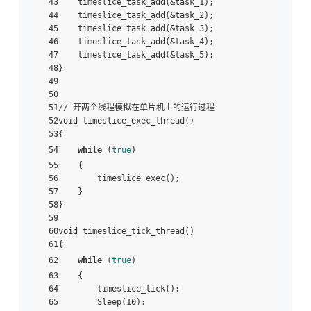
 43    timeslice_task_add(&task_1);

 44    timeslice_task_add(&task_2);

 45    timeslice_task_add(&task_3);

 46    timeslice_task_add(&task_4);

 47    timeslice_task_add(&task_5);

 48}

 49

 50

 51// 开两个线程模拟在单片机上的运行过程

 52void timeslice_exec_thread()

 53{

 54    
while
 (
true
)

 55    {

 56        timeslice_exec();

 57    }

 58}

 59

 60void timeslice_tick_thread()

 61{

 62    
while
 (
true
)

 63    {

 64        timeslice_tick();

 65        Sleep(10);
