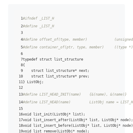
 1
#ifndef _LIST_H
 2
#define _LIST_H
 3

 4
#define offset_of(type, member)             (unsigned
 5
#define container_of(ptr, type, member)     ((type *)
 6

 7typedef struct list_structure

 8{

 9    struct list_structure* next;

10    struct list_structure* prev;

11} ListObj;

12

13
#define LIST_HEAD_INIT(name)    {&(name), &(name)}
14
#define LIST_HEAD(name)         ListObj name = LIST_H
15

16void list_init(ListObj* list);

17void list_insert_after(ListObj* list, ListObj* node);

18void list_insert_before(ListObj* list, ListObj* node);
19void list_remove(ListObj* node);
