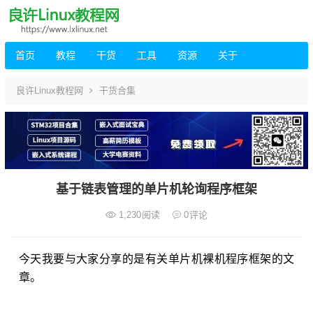
首页
教程
干货
工具
资源
关于
良许Linux教程网
干货合集
基于链表管理的单片机轮询程序框架
1,230
阅读
0
评论
今天我要与大家分享的是有关单片机裸机程序框架的文
章。