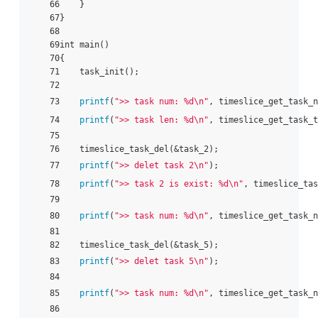
 66    }

 67}

 68

 69int main()

 70{

 71    task_init();

 72

 73    
printf
(
">> task num: %d\n"
, timeslice_get_task_n
 74    
printf
(
">> task len: %d\n"
, timeslice_get_task_t
 75

 76    timeslice_task_del(&task_2);

 77    
printf
(
">> delet task 2\n"
);

 78    
printf
(
">> task 2 is exist: %d\n"
, timeslice_tas
 79

 80    
printf
(
">> task num: %d\n"
, timeslice_get_task_n
 81

 82    timeslice_task_del(&task_5);

 83    
printf
(
">> delet task 5\n"
);

 84

 85    
printf
(
">> task num: %d\n"
, timeslice_get_task_n
 86
