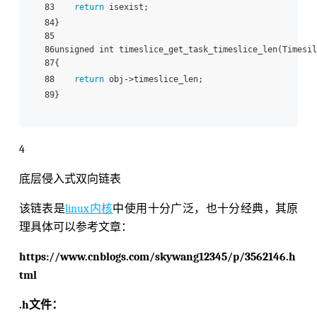
83    
return
 isexist;

84}

85

86unsigned int timeslice_get_task_timeslice_len(Timesil
87{

88    
return
 obj->timeslice_len;

4
底层侵入式双向链表
该链表是
linux内核
中使用十分广泛，也十分经典，其原
理具体可以参考文章：
https://www.cnblogs.com/skywang12345/p/3562146.h
tml
.h文件：