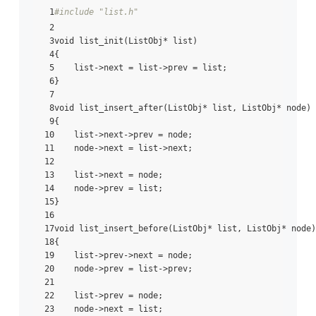
 1
#include "list.h"
 2

 3void list_init(ListObj* list)

 4{

 5    list->next = list->prev = list;

 6}

 7

 8void list_insert_after(ListObj* list, ListObj* node)

 9{

10    list->next->prev = node;

11    node->next = list->next;

12

13    list->next = node;

14    node->prev = list;

15}

16

17void list_insert_before(ListObj* list, ListObj* node)

18{

19    list->prev->next = node;

20    node->prev = list->prev;

21

22    list->prev = node;

23    node->next = list;
