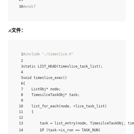
30
#endif
.c文件：
 1
#include "./timeslice.h"
 2

 3static LIST_HEAD(timeslice_task_list);

 4

 5void timeslice_exec()

 6{

 7    ListObj* node;

 8    TimesilceTaskObj* task;

 9

10    list_for_each(node, ×lice_task_list)

11    {

12

13        task = list_entry(node, TimesilceTaskObj, tim
14        
if
 (task->is_run == TASK_RUN)
