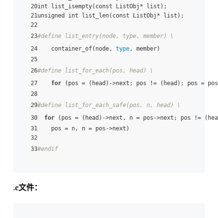
20int list_isempty(const ListObj* list);

21unsigned int list_len(const ListObj* list);

22

23
#define list_entry(node, type, member) \
24    container_of(node, 
type
, member)

25

26
#define list_for_each(pos, head) \
27    
for
 (pos = (head)->next; pos != (head); pos = pos
28

29
#define list_for_each_safe(pos, n, head) \
30  
for
 (pos = (head)->next, n = pos->next; pos != (hea
31    pos = n, n = pos->next)

32

33
#endif
.c文件：