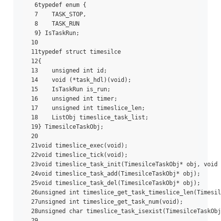
 6typedef enum {

 7    TASK_STOP,

 8    TASK_RUN

 9} IsTaskRun;

10

11typedef struct timesilce

12{

13    unsigned int id;

14    void (*task_hdl)(void);

15    IsTaskRun is_run;

16    unsigned int timer;

17    unsigned int timeslice_len;

18    ListObj timeslice_task_list;

19} TimesilceTaskObj;

20

21void timeslice_exec(void);

22void timeslice_tick(void);

23void timeslice_task_init(TimesilceTaskObj* obj, void 
24void timeslice_task_add(TimesilceTaskObj* obj);

25void timeslice_task_del(TimesilceTaskObj* obj);

26unsigned int timeslice_get_task_timeslice_len(Timesil
27unsigned int timeslice_get_task_num(void);

28unsigned char timeslice_task_isexist(TimesilceTaskObj
29
