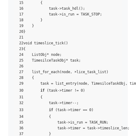
15        {

16            task->task_hdl();

17            task->is_run = TASK_STOP;

18        }

19    }

20}

21

22void timeslice_tick()

23{

24    ListObj* node;

25    TimesilceTaskObj* task;

26

27    list_for_each(node, ×lice_task_list)

28    {

29        task = list_entry(node, TimesilceTaskObj, tim
30        
if
 (task->timer != 0)

31        {

32            task->timer--;

33            
if
 (task->timer == 0)

34            {

35                task->is_run = TASK_RUN;

36                task->timer = task->timeslice_len;

37            }
