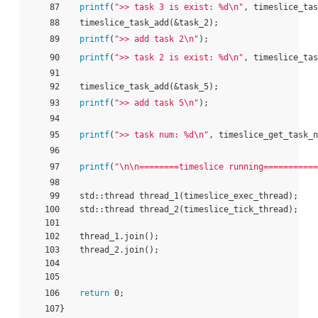
 87    
printf
(
">> task 3 is exist: %d\n"
, timeslice_tas
 88    timeslice_task_add(&task_2);

 89    
printf
(
">> add task 2\n"
);

 90    
printf
(
">> task 2 is exist: %d\n"
, timeslice_tas
 91

 92    timeslice_task_add(&task_5);

 93    
printf
(
">> add task 5\n"
);

 94

 95    
printf
(
">> task num: %d\n"
, timeslice_get_task_n
 96

 97    
printf
(
"\n\n========timeslice running===========
 98

 99    std::thread thread_1(timeslice_exec_thread);

100    std::thread thread_2(timeslice_tick_thread);

101

102    thread_1.join();

103    thread_2.join();

104

105

106    
return
 0;
