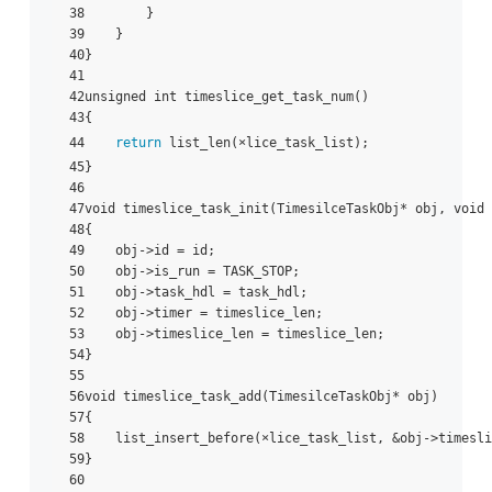
38        }

39    }

40}

41

42unsigned int timeslice_get_task_num()

43{

44    
return
 list_len(×lice_task_list);

45}

46

47void timeslice_task_init(TimesilceTaskObj* obj, void 
48{

49    obj->id = id;

50    obj->is_run = TASK_STOP;

51    obj->task_hdl = task_hdl;

52    obj->timer = timeslice_len;

53    obj->timeslice_len = timeslice_len;

54}

55

56void timeslice_task_add(TimesilceTaskObj* obj)

57{

58    list_insert_before(×lice_task_list, &obj->timesli
59}

60
