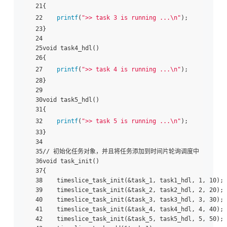
 21{

 22    
printf
(
">> task 3 is running ...\n"
);

 23}

 24

 25void task4_hdl()

 26{

 27    
printf
(
">> task 4 is running ...\n"
);

 28}

 29

 30void task5_hdl()

 31{

 32    
printf
(
">> task 5 is running ...\n"
);

 33}

 34

 35// 初始化任务对象，并且将任务添加到时间片轮询调度中

 36void task_init()

 37{

 38    timeslice_task_init(&task_1, task1_hdl, 1, 10);

 39    timeslice_task_init(&task_2, task2_hdl, 2, 20);

 40    timeslice_task_init(&task_3, task3_hdl, 3, 30);

 41    timeslice_task_init(&task_4, task4_hdl, 4, 40);

 42    timeslice_task_init(&task_5, task5_hdl, 5, 50);
