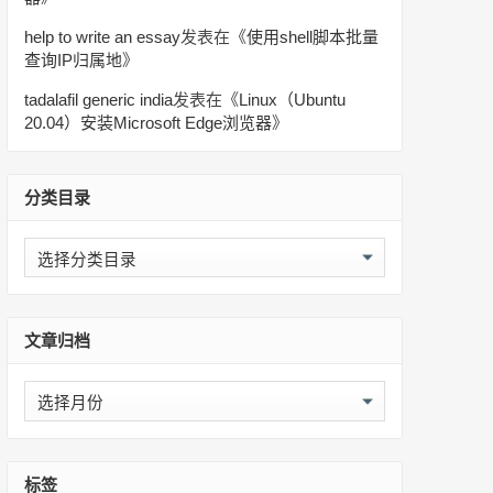
help to write an essay
发表在《
使用shell脚本批量
查询IP归属地
》
tadalafil generic india
发表在《
Linux（Ubuntu
20.04）安装Microsoft Edge浏览器
》
分类目录
分
类
目
录
文章归档
文
章
归
档
标签