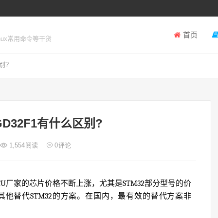
首页
inux常用命令等干货
别?
GD32F1有什么区别?
1,554
阅读
0
评论
U厂家的芯片价格不断上涨，尤其是STM32部分型号的价
他替代STM32的方案。在国内，最有效的替代方案非