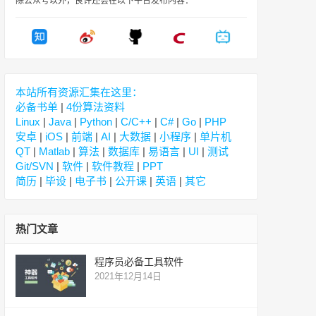
除公众号以外，良许还会在以下平台发布内容：
本站所有资源汇集在这里：
必备书单
|
4份算法资料
Linux
|
Java
|
Python
|
C/C++
|
C#
|
Go
|
PHP
安卓
|
iOS
|
前端
|
AI
|
大数据
|
小程序
|
单片机
QT
|
Matlab
|
算法
|
数据库
|
易语言
|
UI
|
测试
Git/SVN
|
软件
|
软件教程
|
PPT
简历
|
毕设
|
电子书
|
公开课
|
英语
|
其它
热门文章
程序员必备工具软件
2021年12月14日