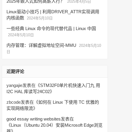
2025年嵌入式如何高薪入行？
2025年4月5日
Linux驱动小技巧 | 利用DRIVER_ATTR实现调用
内核函数
2024年5月10日
一些经典 Linux 命令的现代替代品 | Linux 中国
2024年5月10日
内存管理：详解虚拟地址空间-MMU
2024年5月10
日
近期评论
yangajie
发表在《
STM32F0单片机快速入门九 用
I2C HAL 库读写24C02
》
zbcode
发表在《
如何在 Linux 下使用 TC 优雅的
实现网络限流
》
good essay writing websites
发表在
《
Linux（Ubuntu 20.04）安装Microsoft Edge浏览
器
》