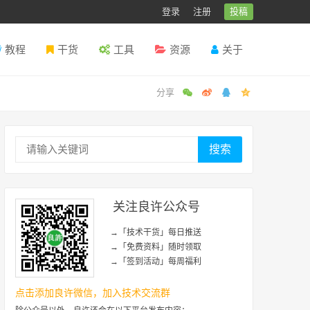
登录
注册
投稿
教程
干货
工具
资源
关于
搜索
关注良许公众号
→「技术干货」每日推送
→「免费资料」随时领取
→「签到活动」每周福利
点击添加良许微信，加入技术交流群