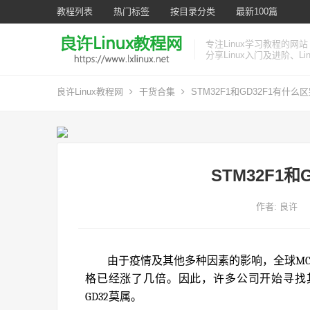
教程列表
热门标签
按目录分类
最新100篇
专注Linux学习教程的网站
分享Linux入门及进阶、L
良许Linux教程网
干货合集
STM32F1和GD32F1有什么区
STM32F1和
作者:
良许
由于疫情及其他多种因素的影响，全球MC
格已经涨了几倍。因此，许多公司开始寻找其
GD32莫属。