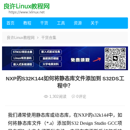
首页
教程
干货
工具
资源
关于
良许Linux教程网
干货合集
NXP的S32K144如何将静态库文件添加到 S32DS工
程中？
1,302
阅读
0
评论
我们通常使用静态库或动态库，在NXP的s32k144中，如
何将静态库文件（*.a）添加到S32 Design Studio GCC项