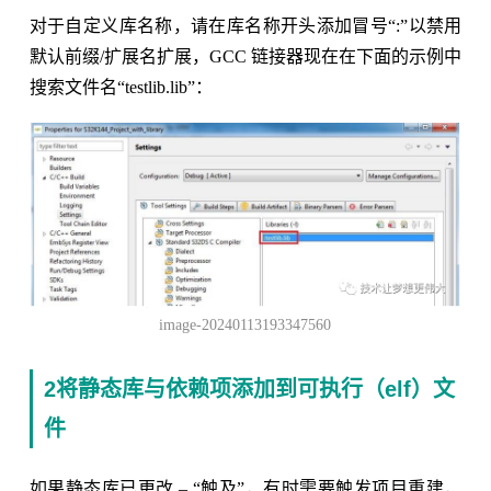
对于自定义库名称，请在库名称开头添加冒号“:”以禁用
默认前缀/扩展名扩展，GCC 链接器现在在下面的示例中
搜索文件名“testlib.lib”：
image-20240113193347560
2将静态库与依赖项添加到可执行（elf）文
件
如果静态库已更改 – “触及”，有时需要触发项目重建，