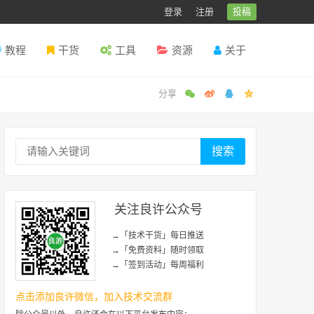
登录
注册
投稿
教程
干货
工具
资源
关于
搜索
关注良许公众号
→「技术干货」每日推送
→「免费资料」随时领取
→「签到活动」每周福利
点击添加良许微信，加入技术交流群