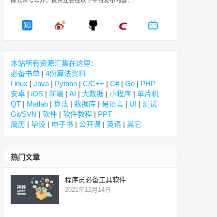
除公众号以外，良许还会在以下平台发布内容：
本站所有资源汇集在这里：
必备书单
|
4份算法资料
Linux
|
Java
|
Python
|
C/C++
|
C#
|
Go
|
PHP
安卓
|
iOS
|
前端
|
AI
|
大数据
|
小程序
|
单片机
QT
|
Matlab
|
算法
|
数据库
|
易语言
|
UI
|
测试
Git/SVN
|
软件
|
软件教程
|
PPT
简历
|
毕设
|
电子书
|
公开课
|
英语
|
其它
热门文章
程序员必备工具软件
2021年12月14日