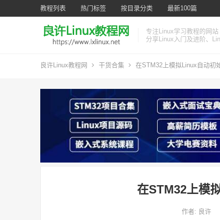
教程列表
热门标签
按目录分类
最新100篇
专注Linux学习教程的网站
分享Linux入门及进阶、L
良许Linux教程网
干货合集
在STM32上模拟Linux自动
在STM32上模
作者:
良许