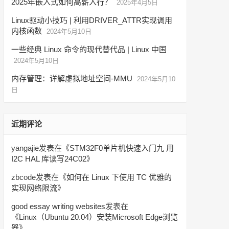
2025年嵌入式如何高薪入行？
2025年4月5日
Linux驱动小技巧 | 利用DRIVER_ATTR实现调用
内核函数
2024年5月10日
一些经典 Linux 命令的现代替代品 | Linux 中国
2024年5月10日
内存管理：详解虚拟地址空间-MMU
2024年5月10
日
近期评论
yangajie
发表在《
STM32F0单片机快速入门九 用
I2C HAL 库读写24C02
》
zbcode
发表在《
如何在 Linux 下使用 TC 优雅的
实现网络限流
》
good essay writing websites
发表在
《
Linux（Ubuntu 20.04）安装Microsoft Edge浏览
器
》