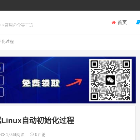
首页
inux常用命令等干货
初始化过程
拟Linux自动初始化过程
1,038
阅读
0
评论