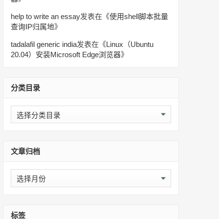
help to write an essay
发表在《
使用shell脚本批量
查询IP归属地
》
tadalafil generic india
发表在《
Linux（Ubuntu
20.04）安装Microsoft Edge浏览器
》
分类目录
分
类
目
录
文章归档
文
章
归
档
标签