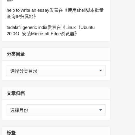
help to write an essay
发表在《
使用shell脚本批量
查询IP归属地
》
tadalafil generic india
发表在《
Linux（Ubuntu
20.04）安装Microsoft Edge浏览器
》
分类目录
分
类
目
录
文章归档
文
章
归
档
标签