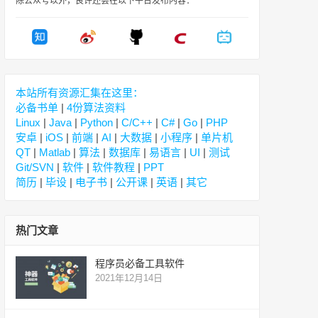
除公众号以外，良许还会在以下平台发布内容：
本站所有资源汇集在这里：
必备书单
|
4份算法资料
Linux
|
Java
|
Python
|
C/C++
|
C#
|
Go
|
PHP
安卓
|
iOS
|
前端
|
AI
|
大数据
|
小程序
|
单片机
QT
|
Matlab
|
算法
|
数据库
|
易语言
|
UI
|
测试
Git/SVN
|
软件
|
软件教程
|
PPT
简历
|
毕设
|
电子书
|
公开课
|
英语
|
其它
热门文章
程序员必备工具软件
2021年12月14日