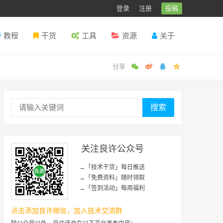
登录
注册
投稿
教程
干货
工具
资源
关于
搜索
关注良许公众号
→「技术干货」每日推送
→「免费资料」随时领取
→「签到活动」每周福利
点击添加良许微信，加入技术交流群