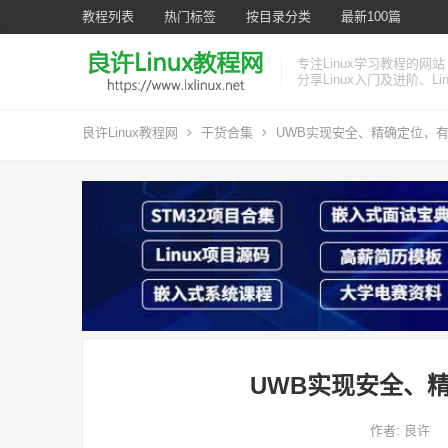
教程列表
热门标签
按目录分类
最新100篇
专注Linux学习教程的网站
分享Linux入门及进阶、L
良许Linux教程网
干货合集
UWB实现安全、精确定位，
UWB实现安全、
作者:
良许