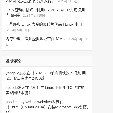
2025年嵌入式如何高薪入行？
2025年4月5日
Linux驱动小技巧 | 利用DRIVER_ATTR实现调用
内核函数
2024年5月10日
一些经典 Linux 命令的现代替代品 | Linux 中国
2024年5月10日
内存管理：详解虚拟地址空间-MMU
2024年5月10
日
近期评论
yangajie
发表在《
STM32F0单片机快速入门九 用
I2C HAL 库读写24C02
》
zbcode
发表在《
如何在 Linux 下使用 TC 优雅的
实现网络限流
》
good essay writing websites
发表在
《
Linux（Ubuntu 20.04）安装Microsoft Edge浏览
器
》