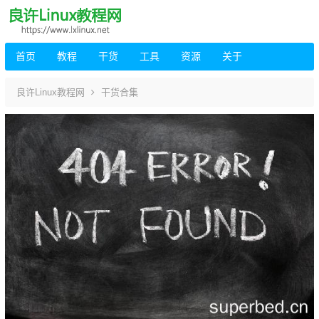
首页
教程
干货
工具
资源
关于
良许Linux教程网
干货合集