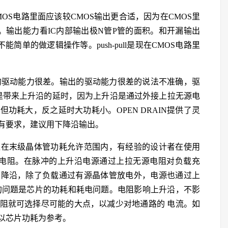
在CMOS电路里面应该较CMOS输出更合适，因为在CMOS里
么大。输出能力看IC内部输出极N管P管的面积。和开漏输出
，不能简单的做逻辑操作等。push-pull是现在CMOS电路里
是输出的驱动能力很差。输出的驱动能力很差的说法不准确，驱
只是带来上升沿的延时，因为上升沿是通过外接上拉无源电
功耗大，反之延时大功耗小。OPEN DRAIN提供了灵
有要求，建议用下降沿输出。
应在末级晶体管功耗允许范围内，有经验的设计者在使用
拉电阻。在脉冲的上升沿电源通过上拉无源电阻对负载充
下降沿，除了负载通过有源晶体管放电外，电源也通过上
的问题是芯片的功耗和耗电问题。电阻影响上升沿，不影
阻就可选择尽可能的大点，以减少对地通路的 电流。如
以芯片功耗为参考。