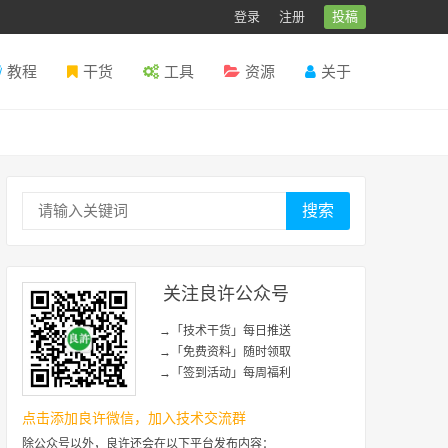
登录
注册
投稿
教程
干货
工具
资源
关于
搜索
关注良许公众号
→「技术干货」每日推送
→「免费资料」随时领取
→「签到活动」每周福利
点击添加良许微信，加入技术交流群
除公众号以外，良许还会在以下平台发布内容：