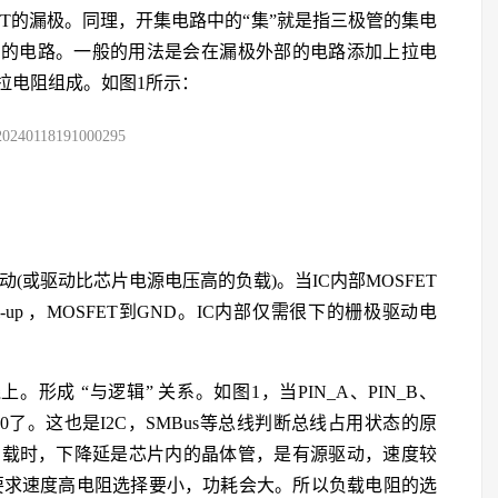
ET的漏极。同理，开集电路中的“集”就是指三极管的集电
输出的电路。一般的用法是会在漏极外部的电路添加上拉电
拉电阻组成。如图1所示：
20240118191000295
驱动(或驱动比芯片电源电压高的负载)。当IC内部MOSFET
-up ，MOSFET到GND。IC内部仅需很下的栅极驱动电
上。形成 “与逻辑” 关系。如图1，当PIN_A、PIN_B、
0了。这也是I2C，SMBus等总线判断总线占用状态的原
负载时，下降延是芯片内的晶体管，是有源驱动，速度较
要求速度高电阻选择要小，功耗会大。所以负载电阻的选