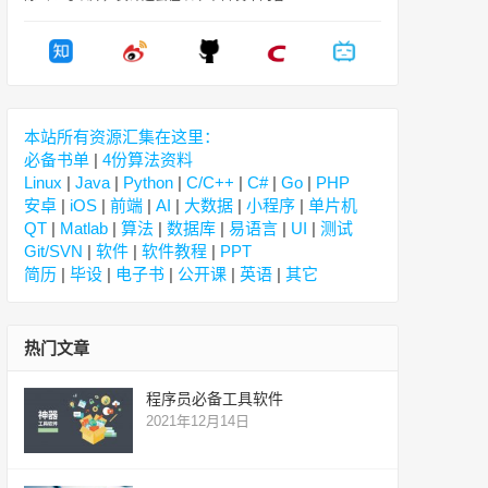
本站所有资源汇集在这里：
必备书单
|
4份算法资料
Linux
|
Java
|
Python
|
C/C++
|
C#
|
Go
|
PHP
安卓
|
iOS
|
前端
|
AI
|
大数据
|
小程序
|
单片机
QT
|
Matlab
|
算法
|
数据库
|
易语言
|
UI
|
测试
Git/SVN
|
软件
|
软件教程
|
PPT
简历
|
毕设
|
电子书
|
公开课
|
英语
|
其它
热门文章
程序员必备工具软件
2021年12月14日