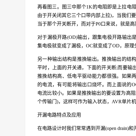
再看图三。图三中那个1K的电阻即是上拉电
由于开关闭其它三个口带内部上拉)，当我们
当于那个开关断开，而对于P0口来说，就是高
对于漏极开路(OD)输出，跟集电极开路输
集电极就变成了漏极，OC就变成了OD，原理
另一种输出结构是推挽输出。推挽输出的结
平时，上面的开关通，下面的开关断;而要输
推挽结构高、低电平驱动能力都很强。如果
的电流，有可能将输出口烧坏。而上面说的O
电流比较小。如果是推挽输出的要设置为高阻
个传输门)，这样可作为输入状态，AVR单片
开漏电路特点及应用
在电路设计时我们常常遇到开漏(open drain)和开集(o