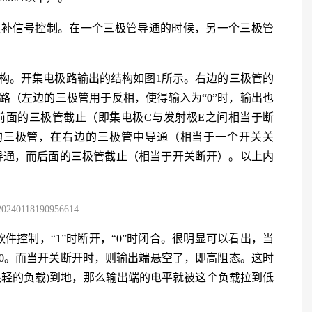
互补信号控制。在一个三极管导通的时候，另一个三极管
构。开集电极路输出的结构如图1所示。右边的三极管的
路（左边的三极管用于反相，使得输入为“0”时，输出也
时，前面的三极管截止（即集电极C与发射极E之间相当于断
边的三极管，在右边的三极管中导通（相当于一个开关关
管导通，而后面的三极管截止（相当于开关断开）。以上内
20240118190956614
件控制，“1”时断开，“0”时闭合。很明显可以看出，当
0。而当开关断开时，则输出端悬空了，即高阻态。这时
很轻的负载)到地，那么输出端的电平就被这个负载拉到低