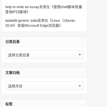
help to write an essay
发表在《
使用shell脚本批量
查询IP归属地
》
tadalafil generic india
发表在《
Linux（Ubuntu
20.04）安装Microsoft Edge浏览器
》
分类目录
分
类
目
录
文章归档
文
章
归
档
标签