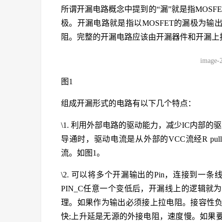
所谓开漏电路概念中提到的“漏”就是指MOSF
极。开漏电路就是指以MOSFET的漏极为
阻。完整的开漏电路应该由开漏器件和开漏上
image-
图1
组成开漏形式的电路有以下几个特点：
\1. 利用外部电路的驱动能力，减少IC内部的
导通时，驱动电流是从外部的VCC流经R pull
流。如图1。
\2. 可以将多个开漏输出的Pin，连接到一条线
PIN_C任意一个变低后，开漏线上的逻辑就为
理。如果作为输出必须接上拉电阻。接容性
快;上升延是无源的外接电阻，速度慢。如果