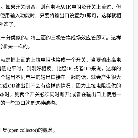
阻。如果开关闭合，则有电流从1K电阻及开关上流过，但
要使用输入功能时，只要将输出口设置为1即可，这样就相
阻态了。
出是十分类似的。将上面的三极管换成场效应管即可。这样
分析是一样的。
构就是把上面的上拉电阻也换成一个开关，当要输出高电
出低电平时，则刚好相反。比起OC或者OD来说，这样的
两个输出不同电平的输出口接在一起的话，就会产生很大
C或OD输出则不会有这样的情况，因为上拉电阻提供的
态时，则两个开关必须同时断开(或者在输出口上使用一
机的一些IO口就是这种结构。
pen collector)的概念。