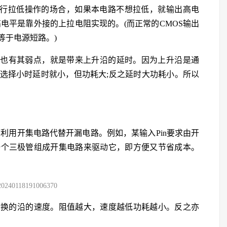
进行拉低操作的场合，如果本电路不想拉低，就输出高电
，高电平是靠外接的上拉电阻实现的。(而正常的CMOS输出
等于电源短路。)
，但是也有其弱点，就是带来上升沿的延时。因为上升沿是通
选择小时延时就小，但功耗大;反之延时大功耗小。所以
们利用开集电路代替开漏电路。例如，某输入Pin要求由开
一个三极管组成开集电路来驱动它，即方便又节省成本。
20240118191006370
逻辑电平转换的沿的速度。阻值越大，速度越低功耗越小。反之亦