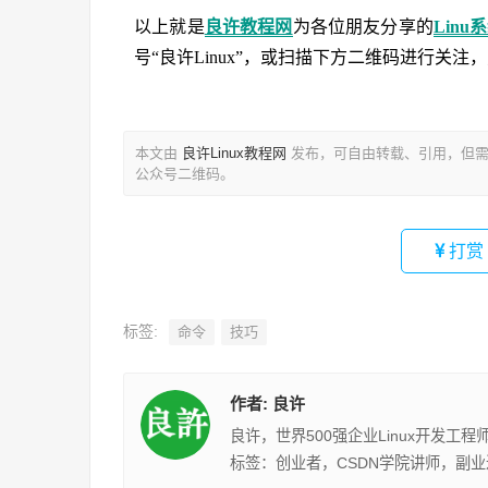
以上就是
良许教程网
为各位朋友分享的
Linu
号“良许Linux”，或扫描下方二维码进行关注
本文由
良许Linux教程网
发布，可自由转载、引用，但需
公众号二维码。
打赏
标签:
命令
技巧
作者:
良许
良许，世界500强企业Linux开发工
标签：创业者，CSDN学院讲师，副