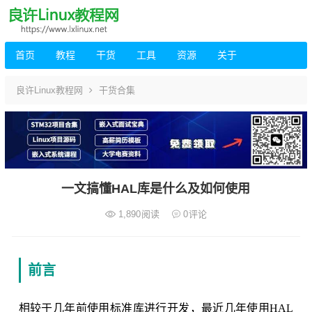
首页
教程
干货
工具
资源
关于
良许Linux教程网
干货合集
一文搞懂HAL库是什么及如何使用
1,890
阅读
0
评论
前言
相较于几年前使用标准库进行开发，最近几年使用HAL