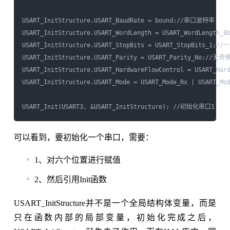
USART_InitStructure.USART_BaudRate = bound;//串口波特率

USART_InitStructure.USART_WordLength = USART_WordLengt
USART_InitStructure.USART_StopBits = USART_StopBits_1;/
USART_InitStructure.USART_Parity = USART_Parity_No;//无
USART_InitStructure.USART_HardwareFlowControl = USART_H
USART_InitStructure.USART_Mode = USART_Mode_Rx | USART_M
可以看到，要初始化一个串口，需要：
1、对六个位置进行赋值
2、然后引用Init函数
USART_InitStructure并不是一个全局结构体变量，而是
只在函数内部的局部变量，初始化完成之后，