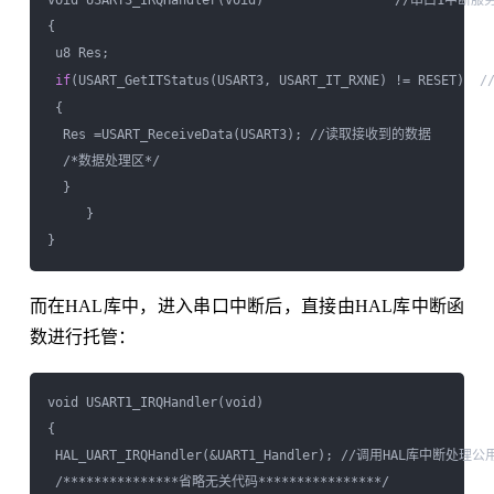
void USART3_IRQHandler(void)                 //串口1中断服
{

 u8 Res;

if
(USART_GetITStatus(USART3, USART_IT_RXNE) != RESE
 {

  Res =USART_ReceiveData(USART3); //读取接收到的数据

  /*数据处理区*/

  }      

     } 

而在HAL库中，进入串口中断后，直接由HAL库中断函
数进行托管：
void USART1_IRQHandler(void)                 

{ 

 HAL_UART_IRQHandler(&UART1_Handler); //调用HAL库中断处理公
 /***************省略无关代码****************/ 
