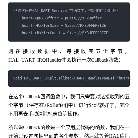
/*该代码在HAL_UART_Receive_IT函数中，初始化时会引用*/

    huart->pRxBuffPtr = pData;//aRxBuffer

    huart->RxXferSize = Size;//RXBUFFERSIZE

则在接收数据中，每接收完五个字节，
HAL_UART_IRQHandler才会执行一次Callback函数：
在这个Callback回调函数中，我们只需要对这接收到的五
个字节（保存在aRxBuffer[]中）进行处理就好了，完全
不用再去手动清除标志位等操作。
所以说Callback函数是一个应用层代码的函数，我们在一
开始只设置句柄里面的各个参数，然后就等着HAL库把