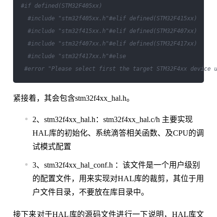
#if defined(STM32F405xx)
#include "stm32f405xx.h"
#elif defined(STM32F415xx)
#include "stm32f415xx.h"
#elif defined(STM32F407xx)
#include "stm32f407xx.h"
#elif defined(STM32F417xx)
#include "stm32f417xx.h"
#else
#error "Please select first the target STM32F4xx device 
紧接着，其会包含stm32f4xx_hal.h。
2、stm32f4xx_hal.h：stm32f4xx_hal.c/h 主要实现
HAL库的初始化、系统滴答相关函数、及CPU的调
试模式配置
3、stm32f4xx_hal_conf.h ：该文件是一个用户级别
的配置文件，用来实现对HAL库的裁剪，其位于用
户文件目录，不要放在库目录中。
接下来对于HAL库的源码文件进行一下说明，HAL库文