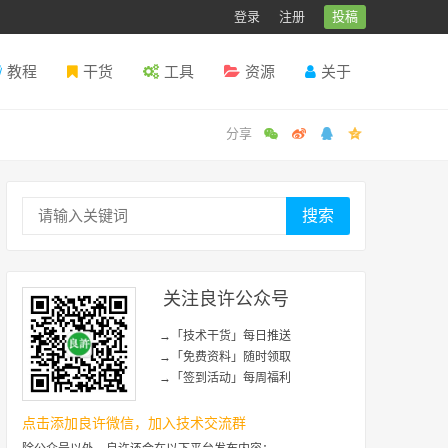
登录
注册
投稿
教程
干货
工具
资源
关于
搜索
关注良许公众号
→「技术干货」每日推送
→「免费资料」随时领取
→「签到活动」每周福利
点击添加良许微信，加入技术交流群