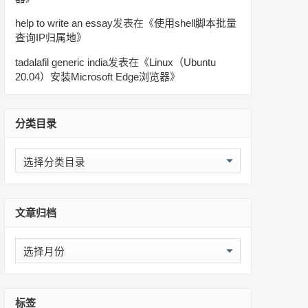
help to write an essay
发表在《
使用shell脚本批量
查询IP归属地
》
tadalafil generic india
发表在《
Linux（Ubuntu
20.04）安装Microsoft Edge浏览器
》
分类目录
分
类
目
录
文章归档
文
章
归
档
标签