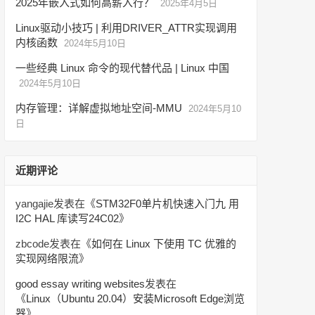
2025年嵌入式如何高薪入行？
2025年4月5日
Linux驱动小技巧 | 利用DRIVER_ATTR实现调用
内核函数
2024年5月10日
一些经典 Linux 命令的现代替代品 | Linux 中国
2024年5月10日
内存管理：详解虚拟地址空间-MMU
2024年5月10
日
近期评论
yangajie
发表在《
STM32F0单片机快速入门九 用
I2C HAL 库读写24C02
》
zbcode
发表在《
如何在 Linux 下使用 TC 优雅的
实现网络限流
》
good essay writing websites
发表在
《
Linux（Ubuntu 20.04）安装Microsoft Edge浏览
器
》