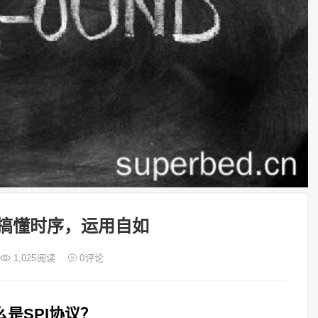
？搞懂时序，运用自如
1,025
阅读
0
评论
么是SPI协议？