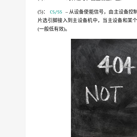
(5)：
– 从设备使能信号，由主设备控
CS/SS
片选引脚接入到主设备机中，当主设备和某
(一般低有效)。