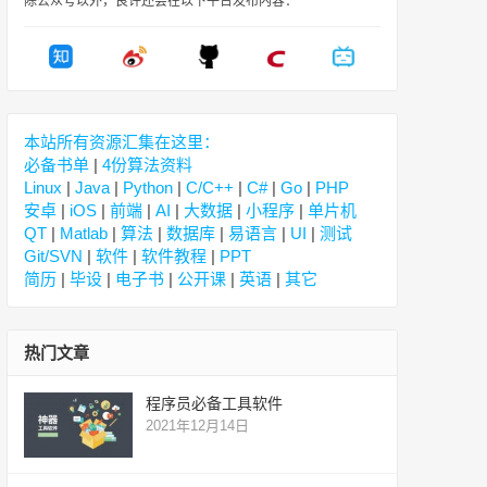
除公众号以外，良许还会在以下平台发布内容：
本站所有资源汇集在这里：
必备书单
|
4份算法资料
Linux
|
Java
|
Python
|
C/C++
|
C#
|
Go
|
PHP
安卓
|
iOS
|
前端
|
AI
|
大数据
|
小程序
|
单片机
QT
|
Matlab
|
算法
|
数据库
|
易语言
|
UI
|
测试
Git/SVN
|
软件
|
软件教程
|
PPT
简历
|
毕设
|
电子书
|
公开课
|
英语
|
其它
热门文章
程序员必备工具软件
2021年12月14日