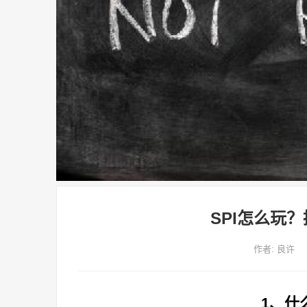
SPI怎么玩
作者:
良许
1、什