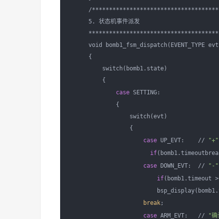
      /**************************************
      5. 状态机事件派发

      ***************************************
      void bomb1_fsm_dispatch(EVENT_TYPE evt
      {

          switch(bomb1.state)

          {

case
 SETTING:

              {

                  switch(evt)

                  {

case
 UP_EVT:    // 
"+"
if
(bomb1.timeoutbreak
case
 DOWN_EVT:  // 
"-"
if
(bomb1.timeout >
                          bsp_display(bomb1.
break
;

case
 ARM_EVT:   // 
"确