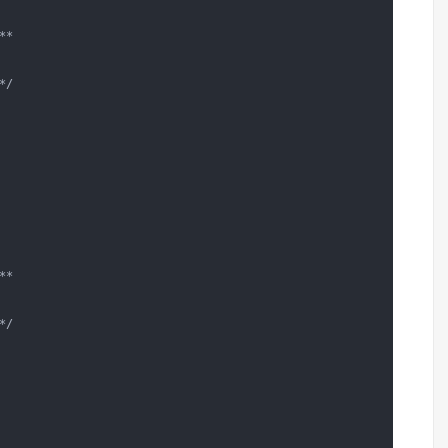
*

/

*

/
