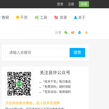
登录
注册
投稿
教程
干货
工具
资源
关于
搜索
关注良许公众号
→「技术干货」每日推送
→「免费资料」随时领取
→「签到活动」每周福利
点击添加良许微信，加入技术交流群