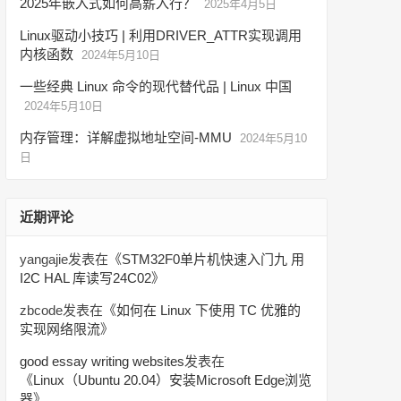
2025年嵌入式如何高薪入行？
2025年4月5日
Linux驱动小技巧 | 利用DRIVER_ATTR实现调用
内核函数
2024年5月10日
一些经典 Linux 命令的现代替代品 | Linux 中国
2024年5月10日
内存管理：详解虚拟地址空间-MMU
2024年5月10
日
近期评论
yangajie
发表在《
STM32F0单片机快速入门九 用
I2C HAL 库读写24C02
》
zbcode
发表在《
如何在 Linux 下使用 TC 优雅的
实现网络限流
》
good essay writing websites
发表在
《
Linux（Ubuntu 20.04）安装Microsoft Edge浏览
器
》