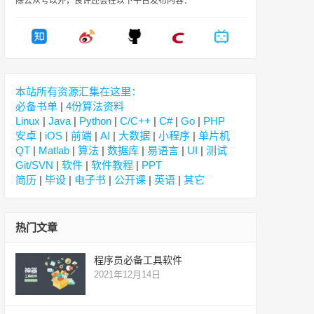
除公众号以外，良许还会在以下平台发布内容：
本站所有资源汇集在这里：
必备书单
|
4份算法资料
Linux
|
Java
|
Python
|
C/C++
|
C#
|
Go
|
PHP
安卓
|
iOS
|
前端
|
AI
|
大数据
|
小程序
|
单片机
QT
|
Matlab
|
算法
|
数据库
|
易语言
|
UI
|
测试
Git/SVN
|
软件
|
软件教程
|
PPT
简历
|
毕设
|
电子书
|
公开课
|
英语
|
其它
热门文章
程序员必备工具软件
2021年12月14日