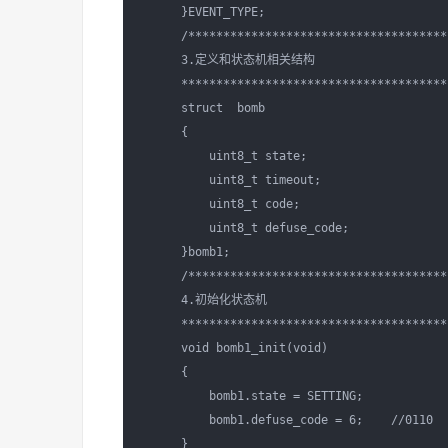
      }EVENT_TYPE;

      /**************************************
      3.定义和状态机相关结构

      ***************************************
      struct  bomb

      {

          uint8_t state;

          uint8_t timeout;

          uint8_t code;

          uint8_t defuse_code;

      }bomb1;

      /**************************************
      4.初始化状态机

      ***************************************
      void bomb1_init(void)

      {

          bomb1.state = SETTING;

          bomb1.defuse_code = 6;    //0110 

      }
