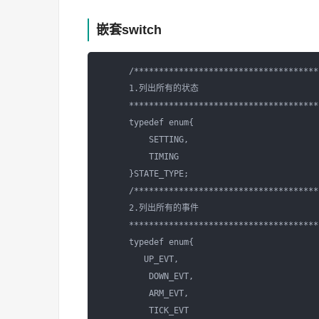
嵌套switch
      /**************************************
      1.列出所有的状态

      ***************************************
      typedef enum{

          SETTING,

          TIMING

      }STATE_TYPE;

      /**************************************
      2.列出所有的事件

      ***************************************
      typedef enum{

         UP_EVT,

          DOWN_EVT,

          ARM_EVT,

          TICK_EVT
