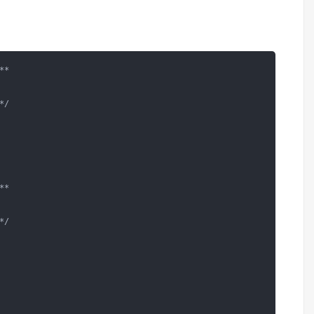
*

/

*

/
