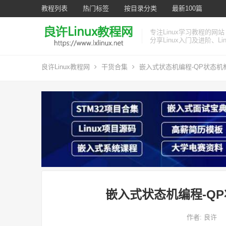
教程列表
热门标签
按目录分类
最新100篇
专注Linux学习教程的网站
分享Linux入门及进阶、L
良许Linux教程网
干货合集
嵌入式状态机编程-QP状态机
嵌入式状态机编程-Q
作者:
良许