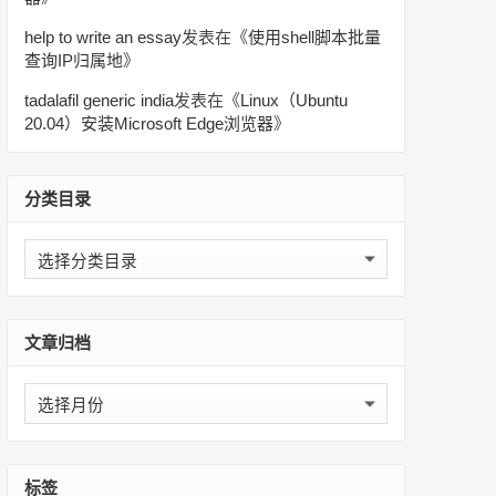
help to write an essay
发表在《
使用shell脚本批量
查询IP归属地
》
tadalafil generic india
发表在《
Linux（Ubuntu
20.04）安装Microsoft Edge浏览器
》
分类目录
分
类
目
录
文章归档
文
章
归
档
标签