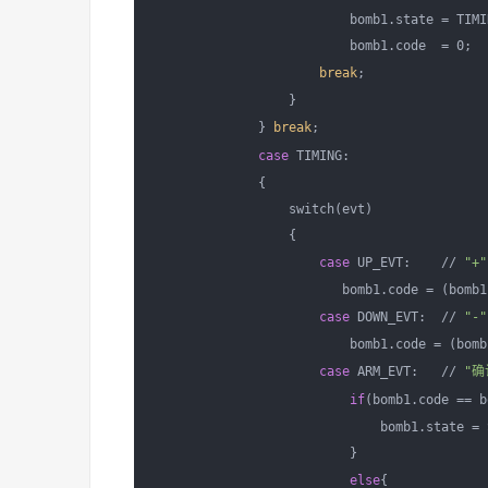
                          bomb1.state = TIMIN
                          bomb1.code  = 0;

break
;

                  }

              } 
break
; 

case
 TIMING:

              {

                  switch(evt)

                  {

case
 UP_EVT:    // 
"+"
                         bomb1.code = (bomb1
case
 DOWN_EVT:  // 
"-"
                          bomb1.code = (bomb
case
 ARM_EVT:   // 
"确
if
(bomb1.code == b
                              bomb1.state = 
                          }

else
{
