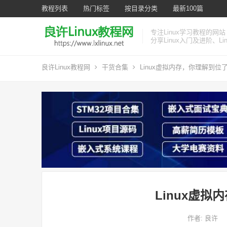
教程列表
热门标签
按目录分类
最新100篇
专注Linux学习教程的网站
分享Linux入门及进阶、L
良许Linux教程网
干货合集
Linux虚拟内存，你理解到位
Linux虚
作者:
良许