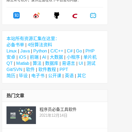
除公众号以外，良许还会在以下平台发布内容：
本站所有资源汇集在这里：
必备书单
|
4份算法资料
Linux
|
Java
|
Python
|
C/C++
|
C#
|
Go
|
PHP
安卓
|
iOS
|
前端
|
AI
|
大数据
|
小程序
|
单片机
QT
|
Matlab
|
算法
|
数据库
|
易语言
|
UI
|
测试
Git/SVN
|
软件
|
软件教程
|
PPT
简历
|
毕设
|
电子书
|
公开课
|
英语
|
其它
热门文章
程序员必备工具软件
2021年12月14日