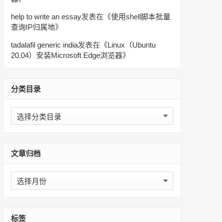
help to write an essay
发表在《
使用shell脚本批量
查询IP归属地
》
tadalafil generic india
发表在《
Linux（Ubuntu
20.04）安装Microsoft Edge浏览器
》
分类目录
分
类
目
录
文章归档
文
章
归
档
标签