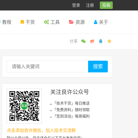
登录
注册
投稿
教程
干货
工具
资源
关于
搜索
关注良许公众号
→「技术干货」每日推送
→「免费资料」随时领取
→「签到活动」每周福利
点击添加良许微信，加入技术交流群