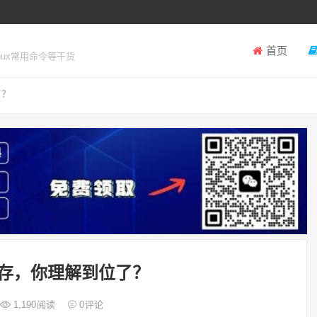
首页
inux常用命令等干货
了？
拟内存，你理解到位了？
1,190
阅读
0
评论