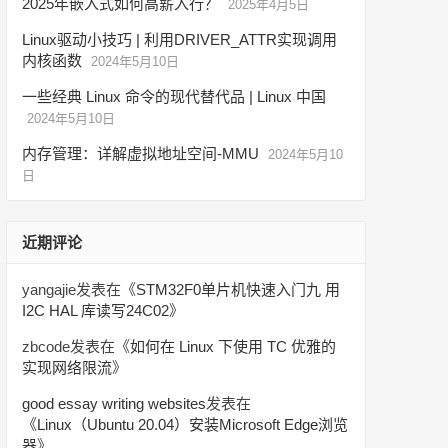
2025年嵌入式如何高薪入行？
2025年4月5日
Linux驱动小技巧 | 利用DRIVER_ATTR实现调用
内核函数
2024年5月10日
一些经典 Linux 命令的现代替代品 | Linux 中国
2024年5月10日
内存管理：详解虚拟地址空间-MMU
2024年5月10
日
近期评论
yangajie
发表在《
STM32F0单片机快速入门九 用
I2C HAL 库读写24C02
》
zbcode
发表在《
如何在 Linux 下使用 TC 优雅的
实现网络限流
》
good essay writing websites
发表在
《
Linux（Ubuntu 20.04）安装Microsoft Edge浏览
器
》