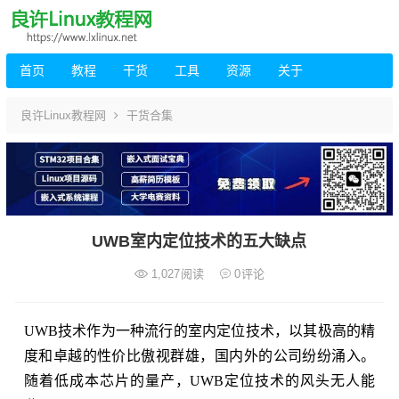
首页
教程
干货
工具
资源
关于
良许Linux教程网
干货合集
UWB室内定位技术的五大缺点
1,027
阅读
0
评论
UWB技术作为一种流行的室内定位技术，以其极高的精
度和卓越的性价比傲视群雄，国内外的公司纷纷涌入。
随着低成本芯片的量产，UWB定位技术的风头无人能