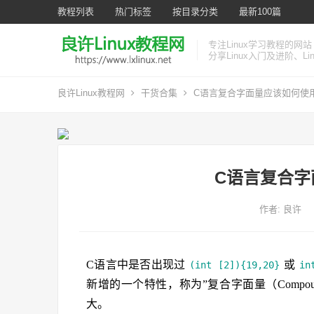
教程列表
热门标签
按目录分类
最新100篇
专注Linux学习教程的网站
分享Linux入门及进阶、L
良许Linux教程网
干货合集
C语言复合字面量应该如何使
C语言复合字
作者:
良许
C语言中是否出现过
或
(int [2]){19,20}
in
新增的一个特性，称为”复合字面量（Compoun
大。