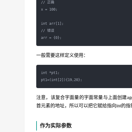
// 正确

x = 100;

int arr[1];

// 错误

一般需要这样定义使用：
int *pt1;

注意，该复合字面量的字面常量与上面创建a
首元素的地址，所以可以把它赋给指向int的指
作为实际参数