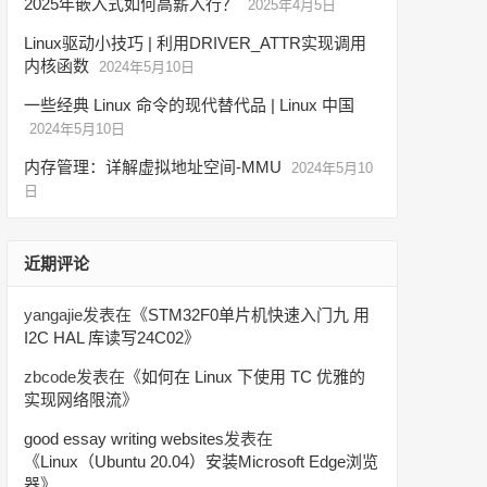
2025年嵌入式如何高薪入行？
2025年4月5日
Linux驱动小技巧 | 利用DRIVER_ATTR实现调用
内核函数
2024年5月10日
一些经典 Linux 命令的现代替代品 | Linux 中国
2024年5月10日
内存管理：详解虚拟地址空间-MMU
2024年5月10
日
近期评论
yangajie
发表在《
STM32F0单片机快速入门九 用
I2C HAL 库读写24C02
》
zbcode
发表在《
如何在 Linux 下使用 TC 优雅的
实现网络限流
》
good essay writing websites
发表在
《
Linux（Ubuntu 20.04）安装Microsoft Edge浏览
器
》