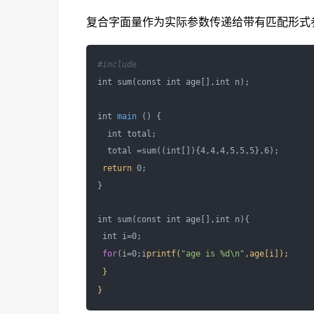
复合字面量作为实际参数传递给带有匹配形式
#include 
int sum(const int age[],int n);

int 
main
 () {

  int total;

  total =sum((int[]){4,4,4,5,5,5},6);

return
 0;

}

int sum(const int age[],int n){

 int i=0;

for
(i=0;i
printf(
"age is %d\n"
,age[i]);

 }
