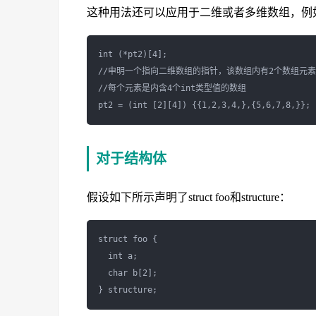
这种用法还可以应用于二维或者多维数组，例如
int (*pt2)[4];

//申明一个指向二维数组的指针，该数组内有2个数组元素

//每个元素是内含4个int类型值的数组

对于结构体
假设如下所示声明了struct foo和structure：
struct foo {

  int a; 

  char b[2];
