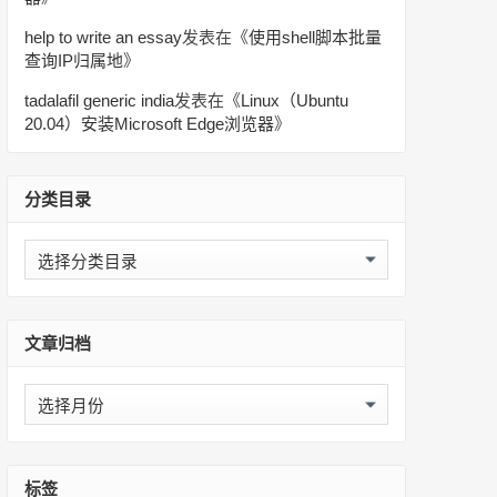
help to write an essay
发表在《
使用shell脚本批量
查询IP归属地
》
tadalafil generic india
发表在《
Linux（Ubuntu
20.04）安装Microsoft Edge浏览器
》
分类目录
分
类
目
录
文章归档
文
章
归
档
标签