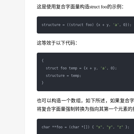
这是使用复合字面量构造struct foo的示例：
structure = ((struct foo) {x + y, 
'a'
这等效于以下代码：
{

  struct foo temp = {x + y, 
'a'
, 0};

  structure = temp;

也可以构造一个数组，如下所述，如果复合
将复合字面量强制转换为指向其第一个元素的
char **foo = (char *[]) { 
"x"
, 
"y"
, 
"z"