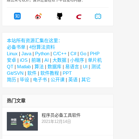
除公众号以外，良许还会在以下平台发布内容：
本站所有资源汇集在这里：
必备书单
|
4份算法资料
Linux
|
Java
|
Python
|
C/C++
|
C#
|
Go
|
PHP
安卓
|
iOS
|
前端
|
AI
|
大数据
|
小程序
|
单片机
QT
|
Matlab
|
算法
|
数据库
|
易语言
|
UI
|
测试
Git/SVN
|
软件
|
软件教程
|
PPT
简历
|
毕设
|
电子书
|
公开课
|
英语
|
其它
热门文章
程序员必备工具软件
2021年12月14日