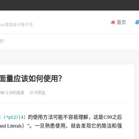
首页
inux常用命令等干货
用？
面量应该如何使用？
1,040
阅读
0
评论
的使用方法可能不容易理解，这是C99之后
t (*pt2)[4]
d Literals）”。一旦熟悉使用，就会发现它的简洁和强