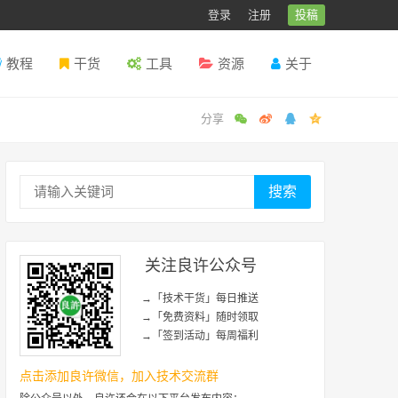
登录
注册
投稿
教程
干货
工具
资源
关于
搜索
关注良许公众号
→「技术干货」每日推送
→「免费资料」随时领取
→「签到活动」每周福利
点击添加良许微信，加入技术交流群