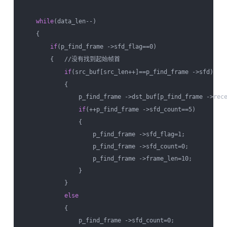
while
(data_len--)  

    {  

if
(p_find_frame ->sfd_flag==0)                    
        {   //没有找到起始帧首  

if
(src_buf[src_len++]==p_find_frame ->sfd)  

            {  

                p_find_frame ->dst_buf[p_find_frame ->rece
if
(++p_find_frame ->sfd_count==5)         
                {  

                    p_find_frame ->sfd_flag=1;  

                    p_find_frame ->sfd_count=0;  

                    p_find_frame ->frame_len=10;  

                }  

            }  

else
            {  

                p_find_frame ->sfd_count=0;   
