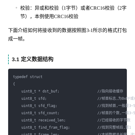
校验：异或和校验（1字节）或者CRC16校验（2字
节），本例使用CRC16校验
下面介绍如何将接收到的数据按照图3-1所示的格式打包
成一帧。
3.1 定义数据结构
typedef struct 

{  

    uint8_t * dst_buf;                  //指向接收缓存  

    uint8_t sfd;                        //帧首标志,为0xFF或者
    uint8_t sfd_flag;                   //找到帧首,一般是3~5
    uint8_t sfd_count;                  //帧首的个数,一般3~5
    uint8_t received_len;               //已经接收的字节数  

    uint8_t find_fram_flag;             //找到完整帧后,置1  
    uint8_t frame_len;                  //本帧数据总长度