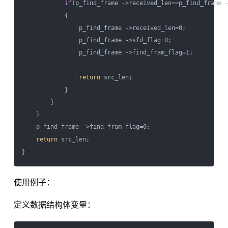
if
(p_find_frame ->received_len==p_find_frame -
            {  

                p_find_frame ->received_len=0;          
                p_find_frame ->sfd_flag=0;  

                p_find_frame ->find_fram_flag=1;   

return
 src_len;  

            }  

        }  

    }  

    p_find_frame ->find_fram_flag=0;  

return
 src_len;  

使用例子：
定义数据结构体变量：