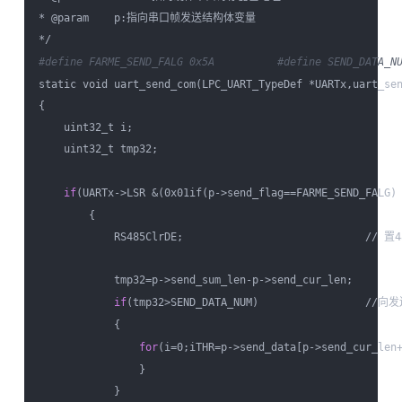
* @param    p:指向串口帧发送结构体变量 

#define FARME_SEND_FALG 0x5A          
#define SEND_DATA_N
static void uart_send_com(LPC_UART_TypeDef *UARTx,uart_sen
{  

    uint32_t i;  

    uint32_t tmp32;  

if
(UARTx->LSR &(0x01if(p->send_flag==FARME_SEND_FALG) 
        {                          

            RS485ClrDE;                             // 
            tmp32=p->send_sum_len-p->send_cur_len;  

if
(tmp32>SEND_DATA_NUM)                 //
            {  

for
(i=0;i
THR=p->send_data[p->send_cur_len+
                }  

            }  
