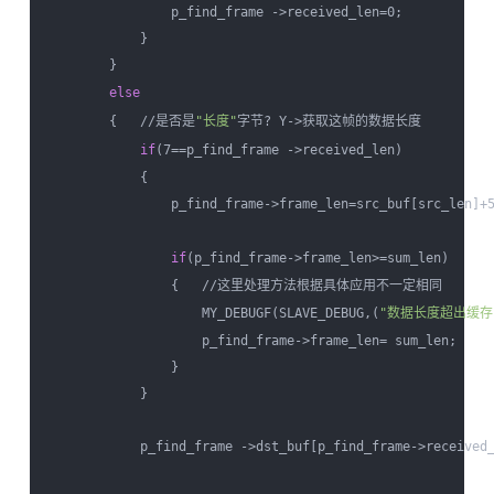
                p_find_frame ->received_len=0;   

            }  

        }  

else
        {   //是否是
"长度"
字节? Y->获取这帧的数据长度  

if
(7==p_find_frame ->received_len)            
            {  

                p_find_frame->frame_len=src_buf[src_
if
(p_find_frame->frame_len>=sum_len)  

                {   //这里处理方法根据具体应用不一定相同  

                    MY_DEBUGF(SLAVE_DEBUG,(
"数据长度超出缓存!
                    p_find_frame->frame_len= sum_len;     
                }  

            }  

            p_find_frame ->dst_buf[p_find_frame->received_