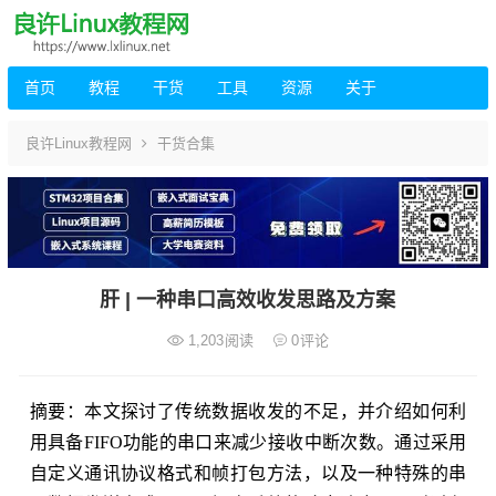
首页
教程
干货
工具
资源
关于
良许Linux教程网
干货合集
肝 | 一种串口高效收发思路及方案
1,203
阅读
0
评论
摘要：本文探讨了传统数据收发的不足，并介绍如何利
用具备FIFO功能的串口来减少接收中断次数。通过采用
自定义通讯协议格式和帧打包方法，以及一种特殊的串