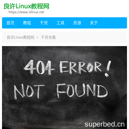
首页
教程
干货
工具
资源
关于
良许Linux教程网
干货合集