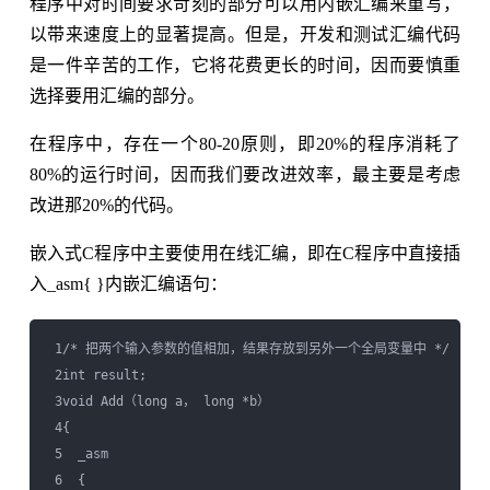
程序中对时间要求苛刻的部分可以用内嵌汇编来重写，
以带来速度上的显著提高。但是，开发和测试汇编代码
是一件辛苦的工作，它将花费更长的时间，因而要慎重
选择要用汇编的部分。
在程序中，存在一个80-20原则，即20%的程序消耗了
80%的运行时间，因而我们要改进效率，最主要是考虑
改进那20%的代码。
嵌入式C程序中主要使用在线汇编，即在C程序中直接插
入_asm{ }内嵌汇编语句：
 1/* 把两个输入参数的值相加，结果存放到另外一个全局变量中 */

 2int result;

 3void Add（long a， long *b）

 4{

 5  _asm

 6  {
