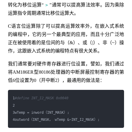
转化为移位运算“
”通常可以提高算法效率。因为乘除
>
运算指令周期通常比移位运算大。
C语言位运算除了可以提高运算效率外，在嵌入式系统
的编程中，它的另一个最典型的应用，而且十分广泛地
正在被使用着的是位间的与（&）、或（|）、非（~）操
作，这跟嵌入式系统的编程特点有很大关系。
我们通常要对硬件寄存器进行位设置，譬如，我们通过
将AM186ER型80186处理器的中断屏蔽控制寄存器的第
低6位设置为0（开中断2），最通用的做法是：
1
#define INT_I2_MASK 0x0040
2

3wTemp = inword（INT_MASK）;
