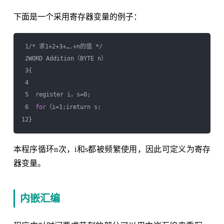
下面是一个采用寄存器变量的例子：
 1/* 求1+2+3+….+n的值 */

 2WORD Addition（BYTE n）

 3{

 4

 5  register i，s=0;

 6  
for
（i=1;ireturn s;

本程序循环n次，i和s都被频繁使用，因此可定义为寄存
器变量。
内嵌汇编