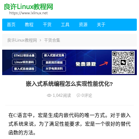
首页
教程
干货
工具
资源
关于
良许Linux教程网
干货合集
嵌入式系统编程怎么实现性能优化?
1,042
阅读
0
评论
在C语言中，宏是生成内嵌代码的唯一方式。对于嵌入
式系统来说，为了满足性能要求，宏是一个很好的替代
函数的方法。