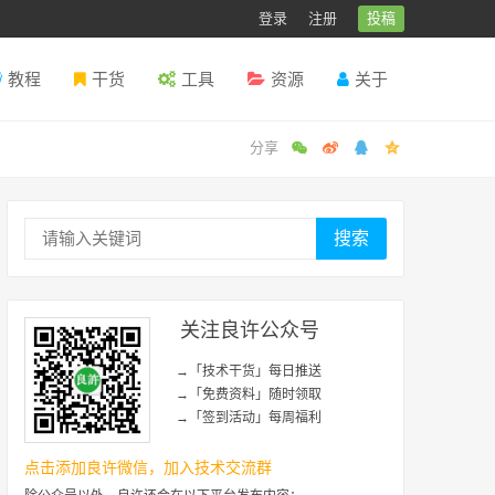
登录
注册
投稿
教程
干货
工具
资源
关于
搜索
关注良许公众号
→「技术干货」每日推送
→「免费资料」随时领取
→「签到活动」每周福利
点击添加良许微信，加入技术交流群