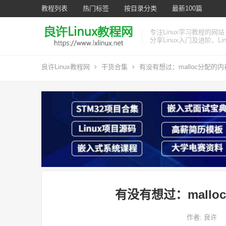
教程列表
热门标签
按目录分类
最新100篇
专注Linux学习教程的网站
分享Linux入门及进阶、L
良许Linux教程网
干货合集
有没有想过：malloc分配的
有没有想过：mall
作者:
良许