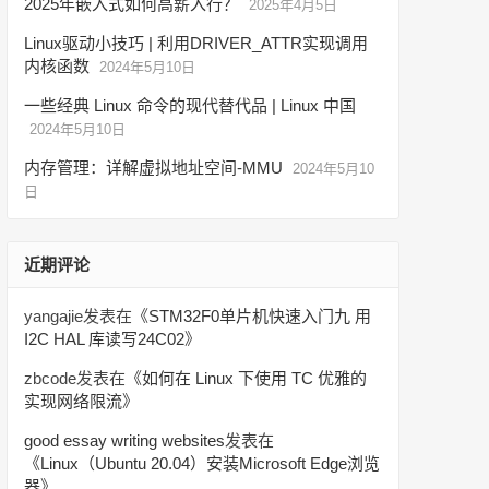
2025年嵌入式如何高薪入行？
2025年4月5日
Linux驱动小技巧 | 利用DRIVER_ATTR实现调用
内核函数
2024年5月10日
一些经典 Linux 命令的现代替代品 | Linux 中国
2024年5月10日
内存管理：详解虚拟地址空间-MMU
2024年5月10
日
近期评论
yangajie
发表在《
STM32F0单片机快速入门九 用
I2C HAL 库读写24C02
》
zbcode
发表在《
如何在 Linux 下使用 TC 优雅的
实现网络限流
》
good essay writing websites
发表在
《
Linux（Ubuntu 20.04）安装Microsoft Edge浏览
器
》