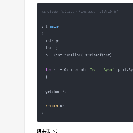
#include "stdio.h"
#include "stdlib.h" 
int 
main
()

{

  int* p;

  int i;

  p = (int *)malloc(10*sizeof(int));

for
 (i = 0; i printf(
"%d----%p\n"
, p[i],&p
  }

  getchar();

return
 0;

结果如下：