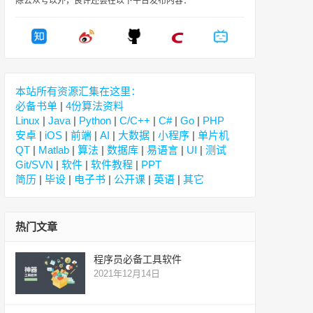
除公众号以外，良许还会在以下平台发布内容：
本站所有资源汇集在这里：
必备书单
|
4份算法资料
Linux
|
Java
|
Python
|
C/C++
|
C#
|
Go
|
PHP
安卓
|
iOS
|
前端
|
AI
|
大数据
|
小程序
|
单片机
QT
|
Matlab
|
算法
|
数据库
|
易语言
|
UI
|
测试
Git/SVN
|
软件
|
软件教程
|
PPT
简历
|
毕设
|
电子书
|
公开课
|
英语
|
其它
热门文章
程序员必备工具软件
2021年12月14日