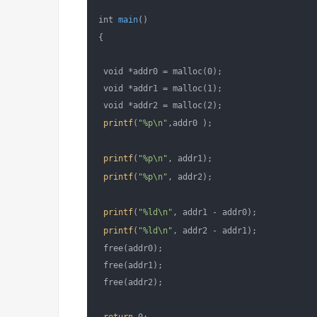
int 
main
()

{

 void *addr0 = malloc(0);

 void *addr1 = malloc(1);

 void *addr2 = malloc(2);

printf
(
"%p\n"
,addr0 );

printf
(
"%p\n"
, addr1);

printf
(
"%p\n"
, addr2);

printf
(
"%ld\n"
, addr1 - addr0);

printf
(
"%ld\n"
, addr2 - addr1);

 free(addr0);

 free(addr1);

 free(addr2);
