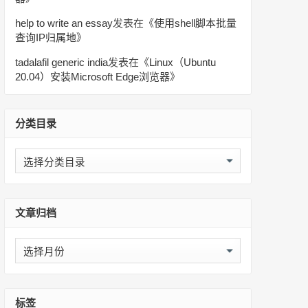
help to write an essay
发表在《
使用shell脚本批量
查询IP归属地
》
tadalafil generic india
发表在《
Linux（Ubuntu
20.04）安装Microsoft Edge浏览器
》
分类目录
分
类
目
录
文章归档
文
章
归
档
标签