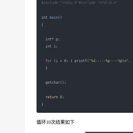
#include "stdio.h"
#include "stdlib.h" 
int 
main
()

{

  int* p;

  int i;

for
 (i = 0; i printf(
"%d-----%p----%p\n"
, 
  }

  getchar();

return
 0;

循环10次结果如下