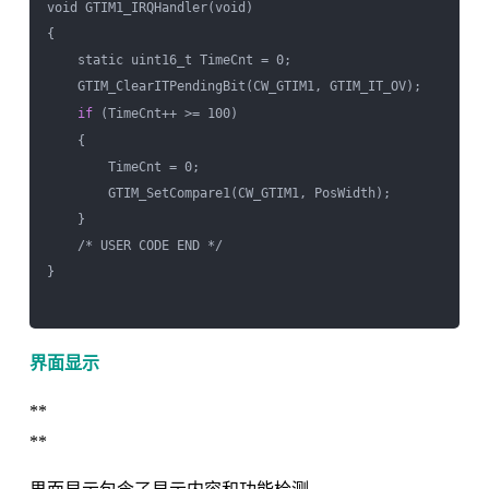
void GTIM1_IRQHandler(void) 

{ 

    static uint16_t TimeCnt = 0; 

    GTIM_ClearITPendingBit(CW_GTIM1, GTIM_IT_OV); 

if
 (TimeCnt++ >= 100) 

    { 

        TimeCnt = 0; 

        GTIM_SetCompare1(CW_GTIM1, PosWidth); 

    } 

    /* USER CODE END */ 

}

界面显示
**
**