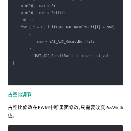
    uint16_t max = 0;

    uint16_t min = 0xffff;

    int i;

for
 ( i = 0; i if(BAT_ADC_ResultBuff[i] > max)

        {

            max = BAT_ADC_ResultBuff[i];

        }

if
(BAT_ADC_ResultBuff[i] return bat_val;

}

占空比调节
占空比修改在PWM中断里面修改,只需要改变PosWidth
值。