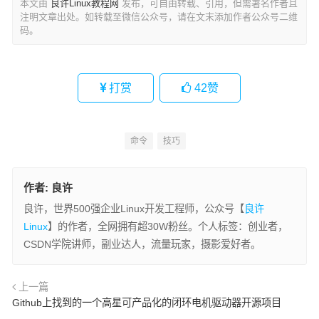
本文由
良许Linux教程网
发布，可自由转载、引用，但需署名作者且
注明文章出处。如转载至微信公众号，请在文末添加作者公众号二维
码。
打赏
42
赞
命令
技巧
作者:
良许
良许，世界500强企业Linux开发工程师，公众号【
良许
Linux
】的作者，全网拥有超30W粉丝。个人标签：创业者，
CSDN学院讲师，副业达人，流量玩家，摄影爱好者。
上一篇
Github上找到的一个高星可产品化的闭环电机驱动器开源项目