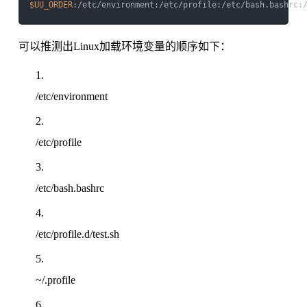
$UU_ORDER
可以推测出Linux加载环境变量的顺序如下：
/etc/environment
/etc/profile
/etc/bash.bashrc
/etc/profile.d/test.sh
~/.profile