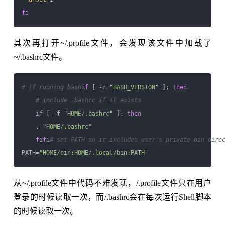
fi
其次再打开~/.profile文件，会发现该文件中加载了
~/.bashrc文件。
# if running bash
if
 [ -n 
"BASH_VERSION"
 ]; 
then
# include .bashrc if it exists
if
 [ -f 
"HOME/.bashrc"
 ]; 
then
    . 
"HOME/.bashrc"
fi
fi
# set PATH so it includes user's private bin dire
PATH=
"HOME/bin:HOME/.local/bin:PATH"
从~/.profile文件中代码不难发现，/.profile文件只在用户
登录的时候读取一次，而/.bashrc会在每次运行Shell脚本
的时候读取一次。