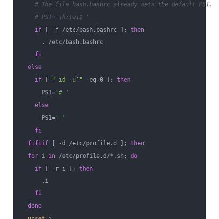
# The file bash.bashrc already sets the default PS1.
# PS1='\h:\w\$ '
if
 [ -f /etc/bash.bashrc ]; 
then
      . /etc/bash.bashrc

fi
else
if
 [ 
"`id -u`"
 -eq 0 ]; 
then
      PS1=
'# '
else
      PS1=
' '
fi
fi
fi
if
 [ -d /etc/profile.d ]; 
then
for
 i 
in
 /etc/profile.d/*.sh; 
do
if
 [ -r i ]; 
then
      .i

fi
done
unset