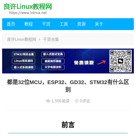
首页
教程
干货
工具
资源
关于
良许Linux教程网
干货合集
都是32位MCU，ESP32、GD32、STM32有什么区
别
1,556
阅读
0
评论
前言