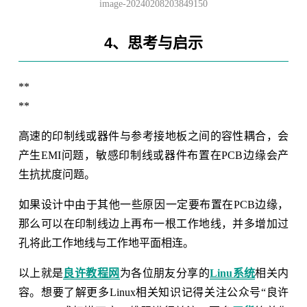
image-20240208203849150
4、思考与启示
**
**
高速的印制线或器件与参考接地板之间的容性耦合，会
产生EMI问题，敏感印制线或器件布置在PCB边缘会产
生抗扰度问题。
如果设计中由于其他一些原因一定要布置在PCB边缘，
那么可以在印制线边上再布一根工作地线，并多增加过
孔将此工作地线与工作地平面相连。
以上就是
良许教程网
为各位朋友分享的
Linu系统
相关内
容。想要了解更多Linux相关知识记得关注公众号“良许