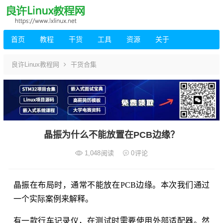
首页
教程
干货
工具
资源
关于
良许Linux教程网
干货合集
晶振为什么不能放置在PCB边缘？
1,048
阅读
0
评论
晶振在布局时，通常不能放在PCB边缘。本次我们通过
一个实际案例来解释。
有一款行车记录仪，在测试时需要使用外部适配器。然