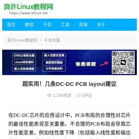
首页
教程
干货
工具
资源
关于
良许Linux教程网
干货合集
超实用！几条DC-DC PCB layout建议
1,136
阅读
0
评论
在DC-DC芯片的应用设计中，PCB布局的合理性对芯片
的最佳性能表现至关重要。不合理的PCB布局会导致芯
片性能变差，例如线性度下降（包括输入线性度和输出