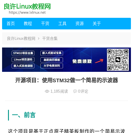
首页
教程
干货
工具
资源
关于
良许Linux教程网
干货合集
开源项目：使用STM32做一个简易的示波器
1,185
阅读
0
评论
一、前言
这个项目是基于正点原子精英板制作的一个简易示波