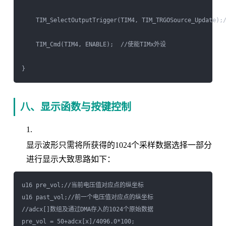
    TIM_SelectOutputTrigger(TIM4, TIM_TRGOSource_Upd
    TIM_Cmd(TIM4, ENABLE);  //使能TIMx外设

八、显示函数与按键控制
显示波形只需将所获得的1024个采样数据选择一部分
进行显示大致思路如下：
u16 pre_vol;//当前电压值对应点的纵坐标

u16 past_vol;//前一个电压值对应点的纵坐标

//adcx[]数组及通过DMA存入的1024个原始数据

pre_vol = 50+adcx[x]/4096.0*100;
