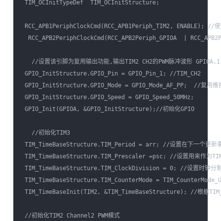
 TIM_OCInitTypeDef  TIM_OCInitStructure;

 RCC_APB1PeriphClockCmd(RCC_APB1Periph_TIM2, ENABLE); 
  RCC_APB2PeriphClockCmd(RCC_APB2Periph_GPIOA  | RCC_
   //设置该引脚为复用输出功能,输出TIM2 CH2的PWM脉冲波形 GPIOA.1

 GPIO_InitStructure.GPIO_Pin = GPIO_Pin_1; //TIM_CH2

 GPIO_InitStructure.GPIO_Mode = GPIO_Mode_AF_PP;  //复用
 GPIO_InitStructure.GPIO_Speed = GPIO_Speed_50MHz;

 GPIO_Init(GPIOA, &GPIO_InitStructure);//初始化GPIO

   //初始化TIM3

 TIM_TimeBaseStructure.TIM_Period = arr; //设置在
 TIM_TimeBaseStructure.TIM_Prescaler =psc; //设置用来
 TIM_TimeBaseStructure.TIM_ClockDivision = 0; //设置时钟分割:
 TIM_TimeBaseStructure.TIM_CounterMode = TIM_CounterMod
 TIM_TimeBaseInit(TIM2, &TIM_TimeBaseStructure); //
 //初始化TIM2 Channel2 PWM模式  
