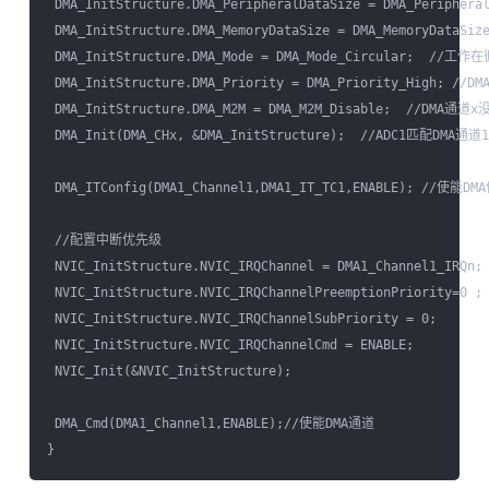
 DMA_InitStructure.DMA_PeripheralDataSize = DMA_Periphe
 DMA_InitStructure.DMA_MemoryDataSize = DMA_MemoryDataS
 DMA_InitStructure.DMA_Mode = DMA_Mode_Circular;  //工作
 DMA_InitStructure.DMA_Priority = DMA_Priority_High; /
 DMA_InitStructure.DMA_M2M = DMA_M2M_Disable;  //DM
 DMA_Init(DMA_CHx, &DMA_InitStructure);  //ADC1匹配DMA通道1

 DMA_ITConfig(DMA1_Channel1,DMA1_IT_TC1,ENABLE); //使能D
 //配置中断优先级

 NVIC_InitStructure.NVIC_IRQChannel = DMA1_Channel1_IRQn;

 NVIC_InitStructure.NVIC_IRQChannelPreemptionPriority=0 ;

 NVIC_InitStructure.NVIC_IRQChannelSubPriority = 0;  

 NVIC_InitStructure.NVIC_IRQChannelCmd = ENABLE;   

 NVIC_Init(&NVIC_InitStructure); 

 DMA_Cmd(DMA1_Channel1,ENABLE);//使能DMA通道
