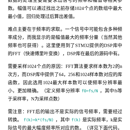
数据的处理主要是要求出信号的频率和幅值等相关参
数。幅值可以通过找出之前存储1024个点的数组中最大
最小值，回归处理过后算出差值。
难点主要在于频率的求取。一个信号中可能包含多种频
率成分，而我显示的是幅值最大的频率分量（当然其他
频率也可获得）。这里便用到了STM32提供的DSP库中
的FFT（快速傅里叶变换），DSP库在最后的源码中有。
需要采样1024个点的原因：FFT算法要求样本数为2的n
次方，而DSP库中提供了64，256和1024样本数对应的库
函数，因此选用1024最大样本数可以使频率分辨率最
小，更加精确。（定义频率分辨率
，其中fs等
f0=fs/N
于采样率，N为采样点数）
需注意：FFT后的输出不是实际的信号频率，需要经过
转换。
，其中
是实际频率，k是实
f(k)=k*(fs/N)
f(k)
际信号的最大幅度频率所对应的数。（详见下面代码，