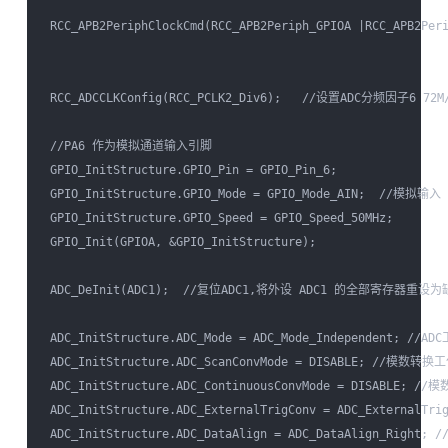
 RCC_APB2PeriphClockCmd(RCC_APB2Periph_GPIOA |RCC_APB2P
 RCC_ADCCLKConfig(RCC_PCLK2_Div6);   //设置ADC分频因子6 7
 //PA6 作为模拟通道输入引脚                         

 GPIO_InitStructure.GPIO_Pin = GPIO_Pin_6;

 GPIO_InitStructure.GPIO_Mode = GPIO_Mode_AIN;  //模拟输入

 GPIO_InitStructure.GPIO_Speed = GPIO_Speed_50MHz;

 GPIO_Init(GPIOA, &GPIO_InitStructure); 

 ADC_DeInit(ADC1);  //复位ADC1,将外设 ADC1 的全部寄存器重设为
 ADC_InitStructure.ADC_Mode = ADC_Mode_Independent; 
 ADC_InitStructure.ADC_ScanConvMode = DISABLE; //模数
 ADC_InitStructure.ADC_ContinuousConvMode = DISABLE
 ADC_InitStructure.ADC_ExternalTrigConv = ADC_Ext
 ADC_InitStructure.ADC_DataAlign = ADC_DataAlign_Right;