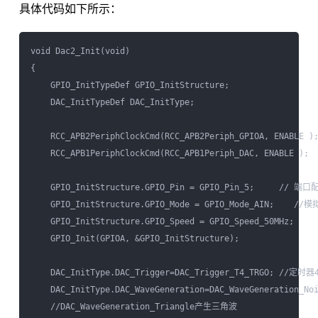
具体代码如下所示：
void Dac2_Init(void)

{

    GPIO_InitTypeDef GPIO_InitStructure;

    DAC_InitTypeDef DAC_InitType;

    RCC_APB2PeriphClockCmd(RCC_APB2Periph_GPIOA, ENABLE
    RCC_APB1PeriphClockCmd(RCC_APB1Periph_DAC, ENABLE )
    GPIO_InitStructure.GPIO_Pin = GPIO_Pin_5;     // 端口配
    GPIO_InitStructure.GPIO_Mode = GPIO_Mode_AIN;    //模
    GPIO_InitStructure.GPIO_Speed = GPIO_Speed_50MHz;

    GPIO_Init(GPIOA, &GPIO_InitStructure);

    DAC_InitType.DAC_Trigger=DAC_Trigger_T4_TRGO; //定时器
    DAC_InitType.DAC_WaveGeneration=DAC_WaveGeneration_N
    //DAC_WaveGeneration_Triangle产生三角波
