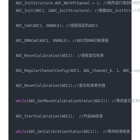
 ADC_InitStructure.ADC_NbrOfChannel = 1; //顺序进行规则转
 ADC_Init(ADC1, &ADC_InitStructure); //根据ADC_InitS
 ADC_Cmd(ADC1, ENABLE); //使能指定的ADC1

 ADC_DMACmd(ADC1, ENABLE); //ADC的DMA功能使能

 ADC_ResetCalibration(ADC1); //使能复位校准  

 ADC_RegularChannelConfig(ADC1, ADC_Channel_6, 1, ADC_
 ADC_ResetCalibration(ADC1);//复位较准寄存器

while
(ADC_GetResetCalibrationStatus(ADC1)); //等待复位校准
 ADC_StartCalibration(ADC1);  //开启AD校准

while
(ADC_GetCalibrationStatus(ADC1));  //等待校准结束
