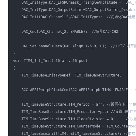
    DAC_InitType.DAC_LFSRUnmask_TriangleAmplitude =  D
    DAC_InitType.DAC_OutputBuffer=DAC_OutputBuffer_Disa
    DAC_Init(DAC_Channel_2,&DAC_InitType);  //初始化DAC通道2
    DAC_Cmd(DAC_Channel_2, ENABLE);  //使能DAC-CH2

    DAC_SetChannel1Data(DAC_Align_12b_R, 0);  //12位右
}

void TIM4_Int_Init(u16 arr,u16 psc)

{

    TIM_TimeBaseInitTypeDef  TIM_TimeBaseStructure;

    RCC_APB1PeriphClockCmd(RCC_APB1Periph_TIM4, ENABLE);
    TIM_TimeBaseStructure.TIM_Period = arr; //
    TIM_TimeBaseStructure.TIM_Prescaler =psc; //设
    TIM_TimeBaseStructure.TIM_ClockDivision = 0;     //
    TIM_TimeBaseStructure.TIM_CounterMode = TIM_Counter
    TIM_TimeBaseInit(TIM4, &TIM_TimeBaseStructure);