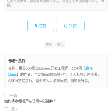
注明文章出处。如转载至微信公众号，请在文末添加作者公众号二维
码。
打赏
22
赞
命令
技巧
作者:
良许
良许，世界500强企业Linux开发工程师，公众号【
良许
Linux
】的作者，全网拥有超30W粉丝。个人标签：创业者，
CSDN学院讲师，副业达人，流量玩家，摄影爱好者。
上一篇
如何将高频噪声从信号中滤除掉？
下一篇