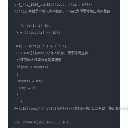
 cr4_fft_1024_stm32(fftout, fftin, NPT); 

 //fftin为傅里叶输入序列数组，ffout为傅里叶输出序列数组

for
(i=1; i
> 16;

  Y = (fftout[i] >> 16);

  Mag = sqrt(X * X + Y * Y); 

  FFT_Mag[i]=Mag;//存入缓存，用于输出查验

  //获取最大频率分量及其幅值

if
(Mag > magmax)

  {

   magmax = Mag;

   temp = i;

  }

    }

 F=(u16)(temp*(fre*1.0/NPT));//源代码中此公式有误，将此复制进去
 LCD_ShowNum(280,180,F,5,16);
