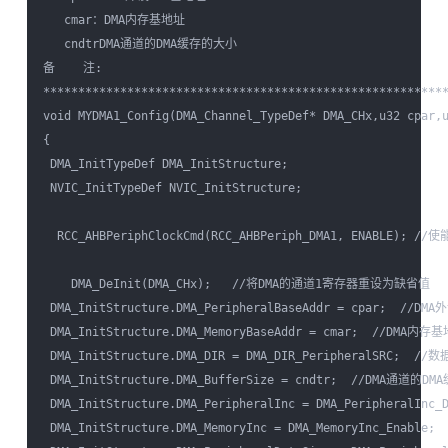
   cmar：DMA内存基地址

   cndtrDMA通道的DMA缓存的大小

备    注:

**********************************************************
void MYDMA1_Config(DMA_Channel_TypeDef* DMA_CHx,u32 cpar,u
{

 DMA_InitTypeDef DMA_InitStructure;

 NVIC_InitTypeDef NVIC_InitStructure;

  RCC_AHBPeriphClockCmd(RCC_AHBPeriph_DMA1, ENABLE); //使
    DMA_DeInit(DMA_CHx);   //将DMA的通道1寄存器重设为缺省值

 DMA_InitStructure.DMA_PeripheralBaseAddr = cpar;  //DM
 DMA_InitStructure.DMA_MemoryBaseAddr = cmar;  //DMA内存基
 DMA_InitStructure.DMA_DIR = DMA_DIR_PeripheralSRC
 DMA_InitStructure.DMA_BufferSize = cndtr;  //DMA通道的D
 DMA_InitStructure.DMA_PeripheralInc = DMA_PeripheralI
 DMA_InitStructure.DMA_MemoryInc = DMA_MemoryInc_Enab