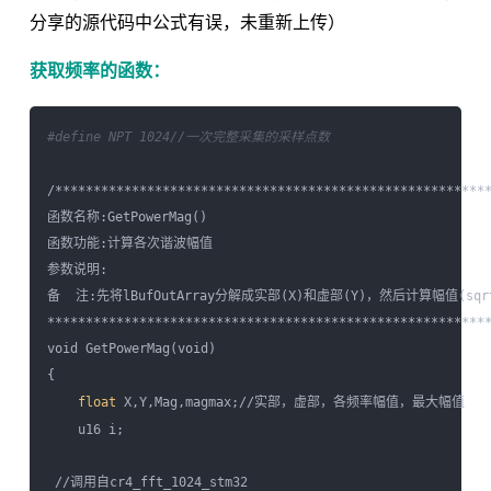
分享的源代码中公式有误，未重新上传）
获取频率的函数：
#define NPT 1024//一次完整采集的采样点数
/*********************************************************
函数名称:GetPowerMag()

函数功能:计算各次谐波幅值

参数说明:

备  注:先将lBufOutArray分解成实部(X)和虚部(Y)，然后计算幅值(sqrt(X
**********************************************************
void GetPowerMag(void)

{

float
 X,Y,Mag,magmax;//实部，虚部，各频率幅值，最大幅值

    u16 i;

 //调用自cr4_fft_1024_stm32
