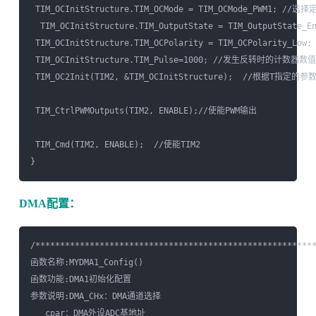
 TIM_OCInitStructure.TIM_OCMode = TIM_OCMode_PWM1; 
  TIM_OCInitStructure.TIM_OutputState = TIM_OutputState
 TIM_OCInitStructure.TIM_OCPolarity = TIM_OCPolarity_
 TIM_OCInitStructure.TIM_Pulse=1000; //发生反转时的计数
 TIM_OC2Init(TIM2, &TIM_OCInitStructure);  //根据T指定的
 TIM_CtrlPWMOutputs(TIM2, ENABLE);//使能PWM输出

 TIM_Cmd(TIM2, ENABLE);  //使能TIM2

DMA配置：
/*********************************************************
函数名称:MYDMA1_Config()

函数功能:DMA1初始化配置

参数说明:DMA_CHx：DMA通道选择

   cpar：DMA外设ADC基地址
