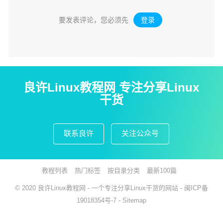
要发表评论，您必须先
登录
。
良许Linux教程网 专注分享Linux
干货
联系良许
关注公众号
教程列表
热门标签
按目录分类
最新100篇
© 2020
良许Linux教程网
- 一个专注分享Linux干货的网站 -
闽ICP备
19018354号-7
-
Sitemap