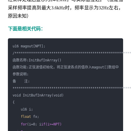
采样频率提高到最大3.6kHz时，频率显示为32Hz左右，
原因未知）
下面是相关代码：
u16 magout[NPT];

/*********************************************************
函数名称:InitBufInArray()

函数功能:正弦波值初始化，将正弦波各点的值存入magout[]数组中

参数说明:

备    注:

**********************************************************
void InitBufInArray(void)

{

    u16 i;

float
 fx;

for
(i=0; i
if(i>=NPT)
