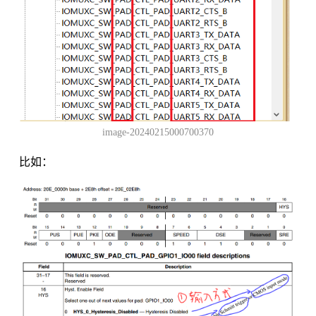
image-20240215000700370
比如：