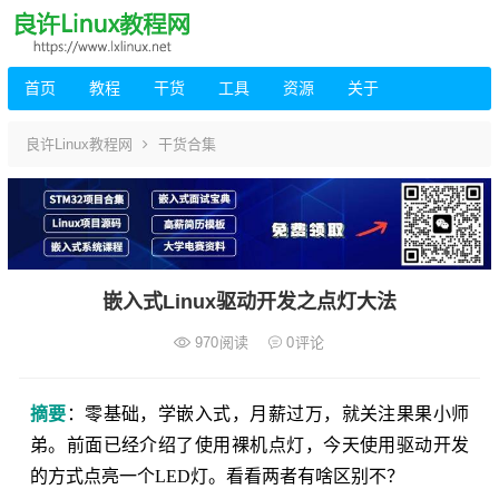
首页
教程
干货
工具
资源
关于
良许Linux教程网
干货合集
嵌入式Linux驱动开发之点灯大法
970
阅读
0
评论
摘要
：零基础，学嵌入式，月薪过万，就关注果果小师
弟。前面已经介绍了使用裸机点灯，今天使用驱动开发
的方式点亮一个LED灯。看看两者有啥区别不？