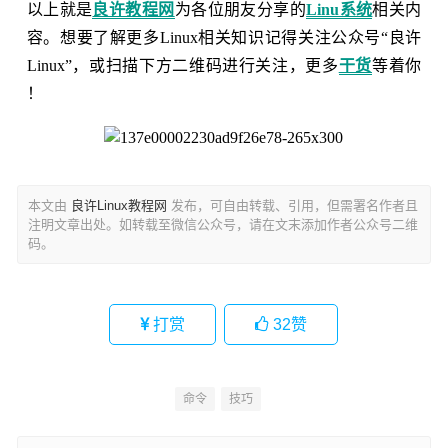
以上就是
良许教程网
为各位朋友分享的
Linu系统
相关内
容。想要了解更多Linux相关知识记得关注公众号“良许
Linux”，或扫描下方二维码进行关注，更多
干货
等着你
！
本文由
良许Linux教程网
发布，可自由转载、引用，但需署名作者且
注明文章出处。如转载至微信公众号，请在文末添加作者公众号二维
码。
打赏
32
赞
命令
技巧