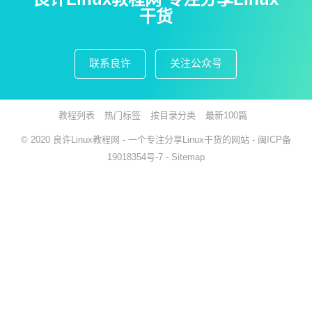
干货
联系良许
关注公众号
教程列表
热门标签
按目录分类
最新100篇
© 2020
良许Linux教程网
- 一个专注分享Linux干货的网站 -
闽ICP备
19018354号-7
-
Sitemap