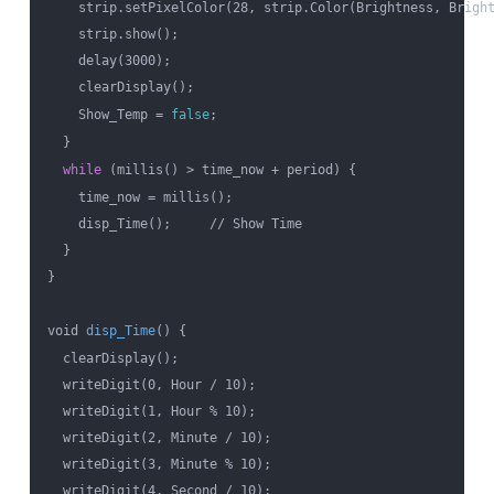
    strip.setPixelColor(28, strip.Color(Brightness, Bright
    strip.show();

    delay(3000);

    clearDisplay();

    Show_Temp = 
false
;

  }

while
 (millis() > time_now + period) {

    time_now = millis();

    disp_Time();     // Show Time

  }

}

void 
disp_Time
() {

  clearDisplay();

  writeDigit(0, Hour / 10);

  writeDigit(1, Hour % 10);

  writeDigit(2, Minute / 10);

  writeDigit(3, Minute % 10);

  writeDigit(4, Second / 10);
