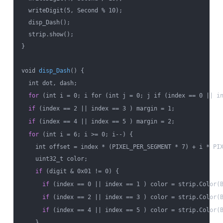
  writeDigit(5, Second % 10);

  disp_Dash();

  strip.show();

}

void 
disp_Dash
() {

  int dot, dash;

for
 (int i = 0; i for (int j = 0; j if (index == 0 || in
if
 (index == 2 || index == 3 ) margin = 1;

if
 (index == 4 || index == 5 ) margin = 2;

for
 (int i = 6; i >= 0; i--) {

    int offset = index * (PIXEL_PER_SEGMENT * 7) + i * PIX
    uint32_t color;

if
 (digit & 0x01 != 0) {

if
 (index == 0 || index == 1 ) color = strip.Color(B
if
 (index == 2 || index == 3 ) color = strip.Color(B
if
 (index == 4 || index == 5 ) color = strip.Color(B
    }
