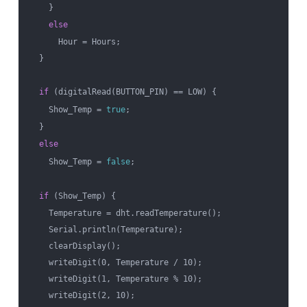
    }

else
      Hour = Hours;

  }

if
 (digitalRead(BUTTON_PIN) == LOW) {

    Show_Temp = 
true
;

  }

else
    Show_Temp = 
false
;

if
 (Show_Temp) {

    Temperature = dht.readTemperature();

    Serial.println(Temperature);

    clearDisplay();

    writeDigit(0, Temperature / 10);

    writeDigit(1, Temperature % 10);

    writeDigit(2, 10);
