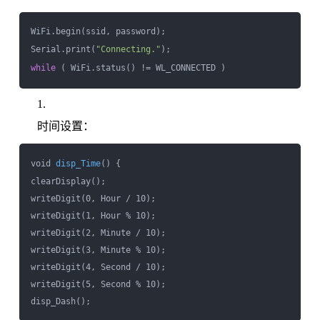
WiFi.begin(ssid, password);

Serial.print(
"Connecting."
while
时间设置：
void 
disp_Time
() {

clearDisplay();

writeDigit(0, Hour / 10);

writeDigit(1, Hour % 10);

writeDigit(2, Minute / 10);

writeDigit(3, Minute % 10);

writeDigit(4, Second / 10);

writeDigit(5, Second % 10);
