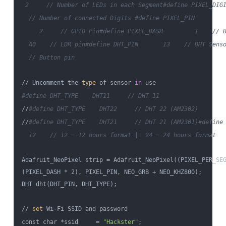
 2     // Number of LEDs in each Segment
#define PIXEL_DIGI
  // Number of connected Digits 
#define PIXEL_PIN     

     2     // GPIO Pin
#define PIXEL_DASH         1    // 
  A0    // LDR pin
#define DHT_PIN       13    // DHT Sens
  // Button pin
// Uncomment the 
type
 of sensor 
in
#define DHT_TYPE    DHT11     // DHT 11
//
#define DHT_TYPE    DHT22     // DHT 22 (AM2302)
//
#define DHT_TYPE    DHT21     // DHT 21 (AM2301)
#define 
  12    // 12 = 12 hours format || 24 = 24 hours format 
Adafruit_NeoPixel strip = Adafruit_NeoPixel((PIXEL_PER_SEG
(PIXEL_DASH * 2), PIXEL_PIN, NEO_GRB + NEO_KHZ800);

DHT dht(DHT_PIN, DHT_TYPE);

// 
set
 Wi-Fi SSID and password

const char *ssid     = 
"Hackster"
;
