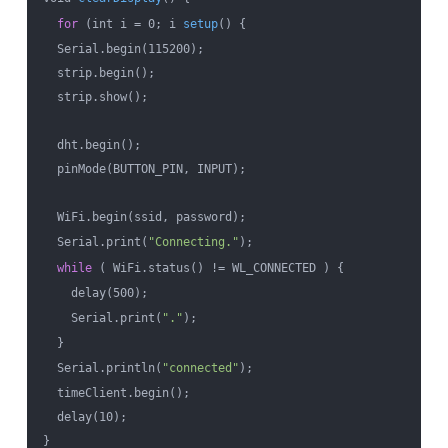
for
 (int i = 0; i 
setup
() {

  Serial.begin(115200);

  strip.begin();

  strip.show();

  dht.begin();

  pinMode(BUTTON_PIN, INPUT);

  WiFi.begin(ssid, password);

  Serial.print(
"Connecting."
);

while
 ( WiFi.status() != WL_CONNECTED ) {

    delay(500);

    Serial.print(
"."
);

  }

  Serial.println(
"connected"
);

  timeClient.begin();

  delay(10);

}
