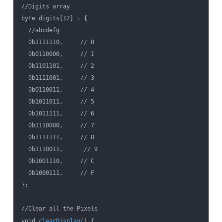
//Digits array

byte digits[12] = {

  //abcdefg

  0b1111110,     // 0

  0b0110000,     // 1

  0b1101101,     // 2

  0b1111001,     // 3

  0b0110011,     // 4

  0b1011011,     // 5

  0b1011111,     // 6

  0b1110000,     // 7

  0b1111111,     // 8

  0b1110011,      // 9

  0b1001110,     // C

  0b1000111,     // F

};

//Clear all the Pixels

void 
clearDisplay
() {
