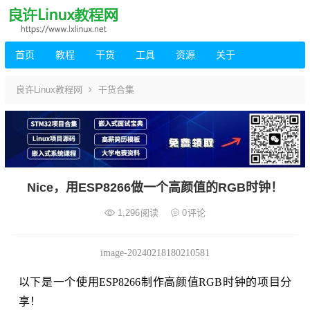
首页
教程
干货
工具
资源
关于
良许Linux教程网
干货合集
Nice，用ESP8266做一个高颜值的RGB时钟！
1,296
阅读
0
评论
image-20240218180210581
以下是一个使用ESP8266制作高颜值RGB时钟的项目分
享！