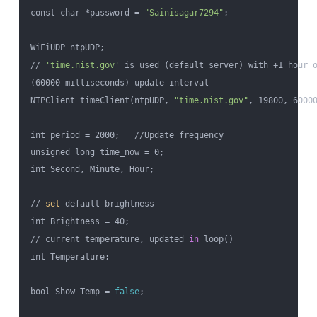
const char *password = 
"Sainisagar7294"
;

WiFiUDP ntpUDP;

// 
'time.nist.gov'
 is used (default server) with +1 hour o
(60000 milliseconds) update interval

NTPClient timeClient(ntpUDP, 
"time.nist.gov"
, 19800, 60000
int period = 2000;   //Update frequency

unsigned long time_now = 0;

int Second, Minute, Hour;

// 
set
 default brightness

int Brightness = 40;

// current temperature, updated 
in
 loop()

int Temperature;

bool Show_Temp = 
false
;
