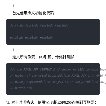
首先使用库来初始化代码：
#include 
#include 
#include 
#include 

#include 
#include 
#include 
定义所有像素、I/O引脚、传感器引脚：
#define PIXEL_PER_SEGMENT 2 // Number of LEDs in each Seg
// Number of connected Digits
#define PIXEL_PIN 2 // GPIO 
// Binary segment
#define LDR_PIN A0 // LDR pin
#define DHT
// Button pin
\3. 对于时间格式，使用Wi-Fi把ESP8266连接到互联网：