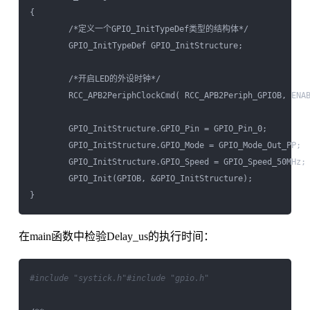
{        

        /*定义一个GPIO_InitTypeDef类型的结构体*/

        GPIO_InitTypeDef GPIO_InitStructure;

        /*开启LED的外设时钟*/

        RCC_APB2PeriphClockCmd( RCC_APB2Periph_GPIOB, ENAB
        GPIO_InitStructure.GPIO_Pin = GPIO_Pin_0;    

        GPIO_InitStructure.GPIO_Mode = GPIO_Mode_Out_PP;  
        GPIO_InitStructure.GPIO_Speed = GPIO_Speed_50MHz; 
        GPIO_Init(GPIOB, &GPIO_InitStructure);    

在main函数中检验Delay_us的执行时间：
#include "systick.h"
#include "gpio.h"