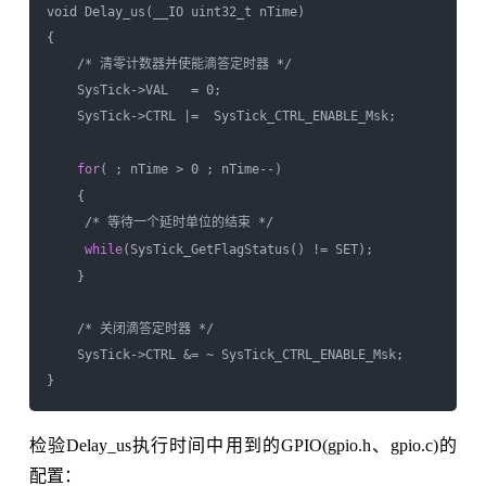
void Delay_us(__IO uint32_t nTime)

{     

    /* 清零计数器并使能滴答定时器 */  

    SysTick->VAL   = 0;  

    SysTick->CTRL |=  SysTick_CTRL_ENABLE_Msk;     

for
( ; nTime > 0 ; nTime--)

    {

     /* 等待一个延时单位的结束 */

while
(SysTick_GetFlagStatus() != SET);

    }

    /* 关闭滴答定时器 */

    SysTick->CTRL &= ~ SysTick_CTRL_ENABLE_Msk;

检验Delay_us执行时间中用到的GPIO(gpio.h、gpio.c)的
配置：