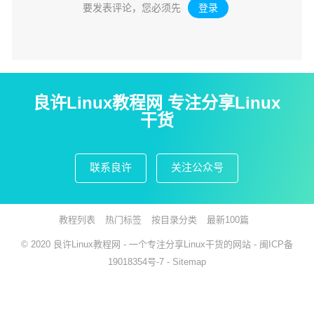
要发表评论，您必须先
登录
。
良许Linux教程网 专注分享Linux
干货
联系良许
关注公众号
教程列表
热门标签
按目录分类
最新100篇
© 2020
良许Linux教程网
- 一个专注分享Linux干货的网站 -
闽ICP备
19018354号-7
-
Sitemap