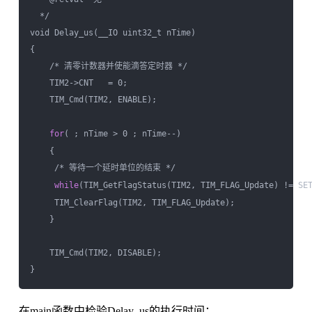
  */

void Delay_us(__IO uint32_t nTime)

{     

    /* 清零计数器并使能滴答定时器 */  

    TIM2->CNT   = 0;  

    TIM_Cmd(TIM2, ENABLE);     

for
( ; nTime > 0 ; nTime--)

    {

     /* 等待一个延时单位的结束 */

while
(TIM_GetFlagStatus(TIM2, TIM_FLAG_Update) != SET
     TIM_ClearFlag(TIM2, TIM_FLAG_Update);

    }

    TIM_Cmd(TIM2, DISABLE);

在main函数中检验Delay_us的执行时间：