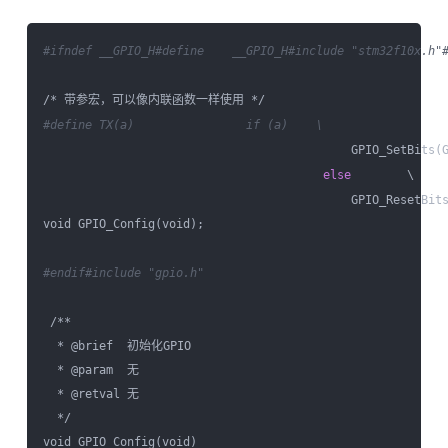
#ifndef __GPIO_H
#define    __GPIO_H
#include "stm32f10x.h"
#define TX(a)                if (a)    \
                                            GPIO_SetBits(G
else
        \

                                            GPIO_ResetBits
void GPIO_Config(void);

#endif
#include "gpio.h"   
 /**

  * @brief  初始化GPIO

  * @param  无

  * @retval 无

  */

void GPIO_Config(void)
