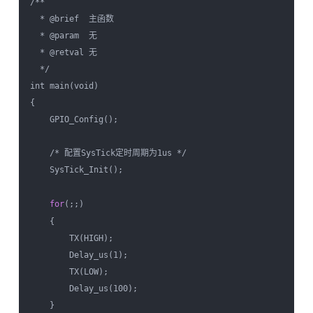
/**

  * @brief  主函数

  * @param  无  

  * @retval 无

  */

int main(void)

{    

    GPIO_Config();

    /* 配置SysTick定时周期为1us */

    SysTick_Init();

for
(;;)

    {

        TX(HIGH); 

        Delay_us(1);

        TX(LOW);

        Delay_us(100);

    }     
