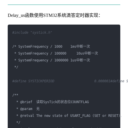
Delay_us函数使用STM32系统滴答定时器实现：
#include "systick.h"
/* SystemFrequency / 1000    1ms中断一次

 * SystemFrequency / 100000     10us中断一次

 * SystemFrequency / 1000000 1us中断一次

 */

#define SYSTICKPERIOD                    0.000001
#define 
/**

  * @brief  读取SysTick的状态位COUNTFLAG

  * @param  无

  * @retval The new state of USART_FLAG (SET or RESET).

  */
