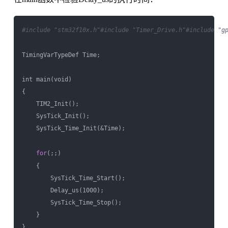
#include "stm32f10x.h"
#include "Timer_Drive.h"
#include "g
TimingVarTypeDef Time;

int main(void)

{    

    TIM2_Init();    

    SysTick_Init();

    SysTick_Time_Init(&Time);

for
(;;)

    {

        SysTick_Time_Start(); 

        Delay_us(1000);

        SysTick_Time_Stop();

    }     
