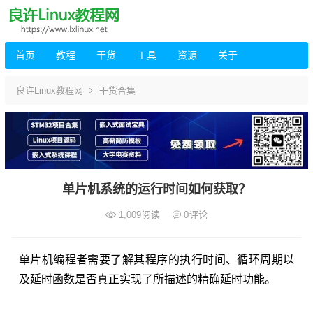
首页
教程
干货
工具
资源
关于
良许Linux教程网
干货合集
单片机系统的运行时间如何获取？
1,009
阅读
0
评论
单片机编程者需要了解其程序的执行时间、循环周期以
及延时函数是否真正实现了所描述的精确延时功能。