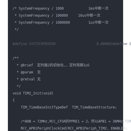
/* SystemFrequency / 1000            1ms中断一次

 * SystemFrequency / 100000     10us中断一次

 * SystemFrequency / 1000000         1us中断一次

 */

#define SYSTICKPERIOD                    0.000001
#define 
/**

  * @brief  定时器2的初始化,，定时周期1uS

  * @param  无

  * @retval 无

  */

void TIM2_Init(void)

{

    TIM_TimeBaseInitTypeDef  TIM_TimeBaseStructure;

    /*AHB = 72MHz,RCC_CFGR的PPRE1 = 2，所以APB1 = 36MHz,TIM2
    RCC_APB1PeriphClockCmd(RCC_APB1Periph_TIM2, ENABLE);
