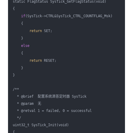
static FlagStatus SysTick_GetFlagStatus(void) 

{

if
(SysTick->CTRL&SysTick_CTRL_COUNTFLAG_Msk) 

    {

return
 SET;

    }

else
    {

return
 RESET;

    }

}

/**

  * @brief  配置系统滴答定时器 SysTick

  * @param  无

  * @retval 1 = failed, 0 = successful

  */

uint32_t SysTick_Init(void)

{
