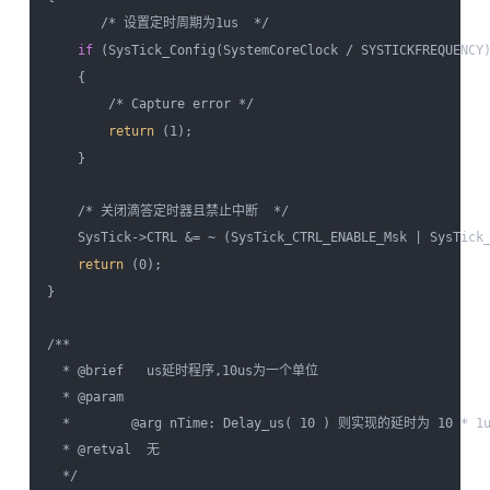
       /* 设置定时周期为1us  */

if
 (SysTick_Config(SystemCoreClock / SYSTICKFREQUENCY)
    { 

        /* Capture error */ 

return
 (1);

    }

    /* 关闭滴答定时器且禁止中断  */

    SysTick->CTRL &= ~ (SysTick_CTRL_ENABLE_Msk | SysTick_
return
 (0);

}

/**

  * @brief   us延时程序,10us为一个单位

  * @param  

  *        @arg nTime: Delay_us( 10 ) 则实现的延时为 10 * 1us
  * @retval  无

  */
