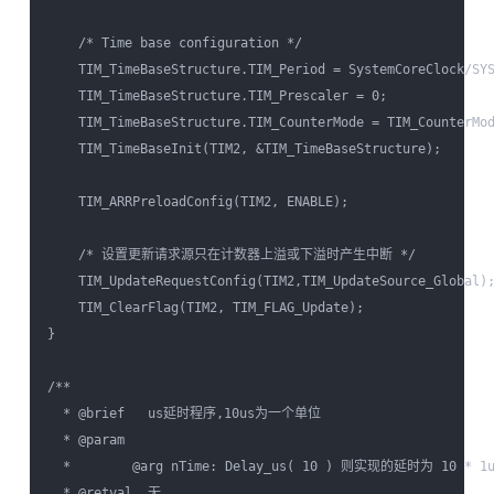
    /* Time base configuration */         

    TIM_TimeBaseStructure.TIM_Period = SystemCoreClock/SYS
    TIM_TimeBaseStructure.TIM_Prescaler = 0;

    TIM_TimeBaseStructure.TIM_CounterMode = TIM_CounterMod
    TIM_TimeBaseInit(TIM2, &TIM_TimeBaseStructure);

    TIM_ARRPreloadConfig(TIM2, ENABLE);

    /* 设置更新请求源只在计数器上溢或下溢时产生中断 */

    TIM_UpdateRequestConfig(TIM2,TIM_UpdateSource_Global);
    TIM_ClearFlag(TIM2, TIM_FLAG_Update);

}

/**

  * @brief   us延时程序,10us为一个单位

  * @param  

  *        @arg nTime: Delay_us( 10 ) 则实现的延时为 10 * 1us
  * @retval  无
