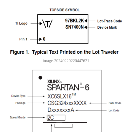
image-20240220220447621