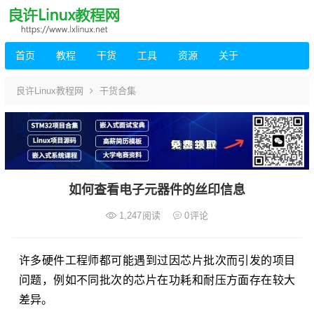
首页
教程
干货
工具
资源
关于
良许Linux教程网
干货合集
如何查看电子元器件的丝印信息
1,247
阅读
0
评论
许多硬件工程师都可能遇到过因芯片批次而引发的项目
问题，例如不同批次的芯片在功耗和耐压方面存在较大
差异。