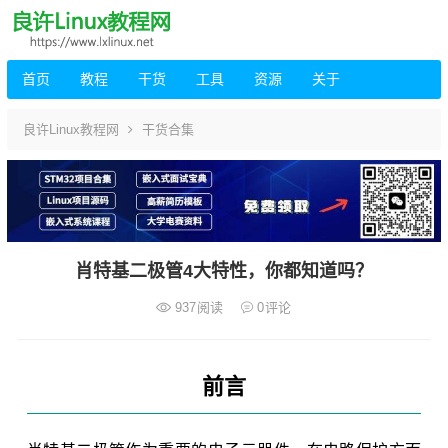
首页
教程
干货
工具
资源
关于
良许Linux教程网
干货合集
肖特基二极管4大特性，你都知道吗？
937
阅读
0
评论
前言