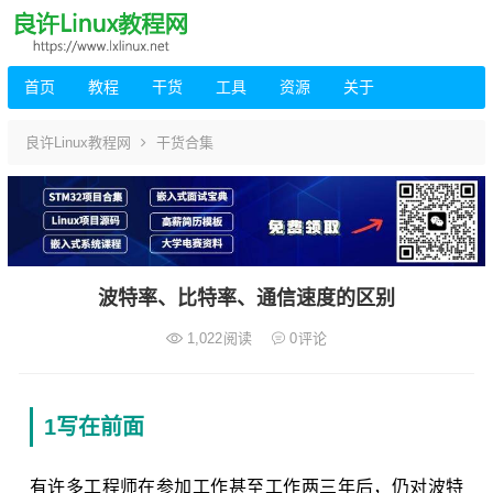
首页
教程
干货
工具
资源
关于
良许Linux教程网
干货合集
波特率、比特率、通信速度的区别
1,022
阅读
0
评论
1写在前面
有许多工程师在参加工作甚至工作两三年后，仍对波特