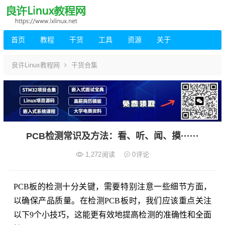
首页
教程
干货
工具
资源
关于
良许Linux教程网
干货合集
PCB检测常识及方法：看、听、闻、摸······
1,272
阅读
0
评论
PCB板的检测十分关键，需要特别注意一些细节方面，
以确保产品质量。在检测PCB板时，我们应该重点关注
以下9个小技巧，这能更有效地提高检测的准确性和全面