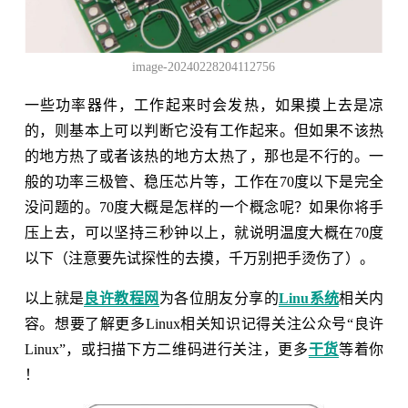
image-20240228204112756
一些功率器件，工作起来时会发热，如果摸上去是凉
的，则基本上可以判断它没有工作起来。但如果不该热
的地方热了或者该热的地方太热了，那也是不行的。一
般的功率三极管、稳压芯片等，工作在70度以下是完全
没问题的。70度大概是怎样的一个概念呢？如果你将手
压上去，可以坚持三秒钟以上，就说明温度大概在70度
以下（注意要先试探性的去摸，千万别把手烫伤了）。
以上就是
良许教程网
为各位朋友分享的
Linu系统
相关内
容。想要了解更多Linux相关知识记得关注公众号“良许
Linux”，或扫描下方二维码进行关注，更多
干货
等着你
！