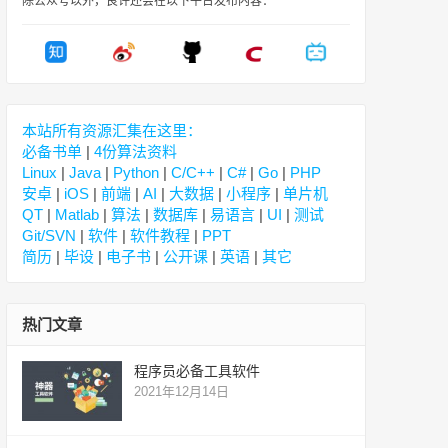
除公众号以外，良许还会在以下平台发布内容：
本站所有资源汇集在这里：
必备书单
|
4份算法资料
Linux
|
Java
|
Python
|
C/C++
|
C#
|
Go
|
PHP
安卓
|
iOS
|
前端
|
AI
|
大数据
|
小程序
|
单片机
QT
|
Matlab
|
算法
|
数据库
|
易语言
|
UI
|
测试
Git/SVN
|
软件
|
软件教程
|
PPT
简历
|
毕设
|
电子书
|
公开课
|
英语
|
其它
热门文章
程序员必备工具软件
2021年12月14日