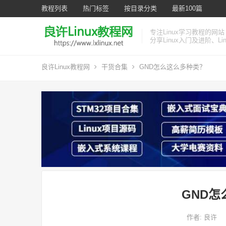
教程列表
热门标签
按目录分类
最新100篇
专注Linux学习教程的网站
分享Linux入门及进阶、L
良许Linux教程网
干货合集
GND怎么这么多种类？
GND
作者:
良许