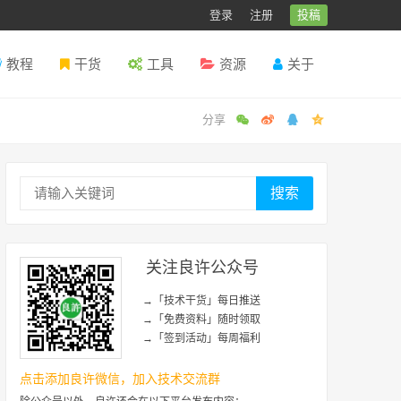
登录
注册
投稿
教程
干货
工具
资源
关于
搜索
关注良许公众号
→「技术干货」每日推送
→「免费资料」随时领取
→「签到活动」每周福利
点击添加良许微信，加入技术交流群