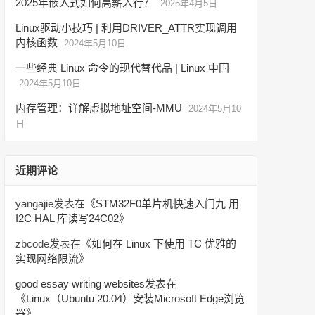
2025年嵌入式如何高薪入行？
2025年4月5日
Linux驱动小技巧 | 利用DRIVER_ATTR实现调用
内核函数
2024年5月10日
一些经典 Linux 命令的现代替代品 | Linux 中国
2024年5月10日
内存管理：详解虚拟地址空间-MMU
2024年5月10
日
近期评论
yangajie
发表在《
STM32F0单片机快速入门九 用
I2C HAL 库读写24C02
》
zbcode
发表在《
如何在 Linux 下使用 TC 优雅的
实现网络限流
》
good essay writing websites
发表在
《
Linux（Ubuntu 20.04）安装Microsoft Edge浏览
器
》