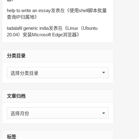
help to write an essay
发表在《
使用shell脚本批量
查询IP归属地
》
tadalafil generic india
发表在《
Linux（Ubuntu
20.04）安装Microsoft Edge浏览器
》
分类目录
分
类
目
录
文章归档
文
章
归
档
标签