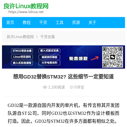
首页
教程
干货
工具
资源
关于
良许Linux教程网
干货合集
想用GD32替换STM32? 这些细节一定要知道
1,100
阅读
0
评论
GD32是一款源自国内开发的单片机，有传言称其开发团
队源自ST公司，同时GD32也以STM32作为设计模板而
打造。因此，GD32与STM32在许多方面都有相似之处。