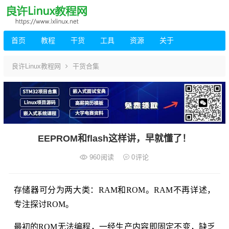
首页
教程
干货
工具
资源
关于
良许Linux教程网
干货合集
EEPROM和flash这样讲，早就懂了！
960
阅读
0
评论
存储器可分为两大类：RAM和ROM。RAM不再详述，
专注探讨ROM。
最初的ROM无法编程，一经生产内容即固定不变，缺乏