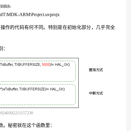
30R8-
IT\MDK-ARM\Project.uvprojx
询操作的代码有何不同。特别是在初始化部分，几乎完全
别：
20240302221157230
数。秘密就在这个函数里：