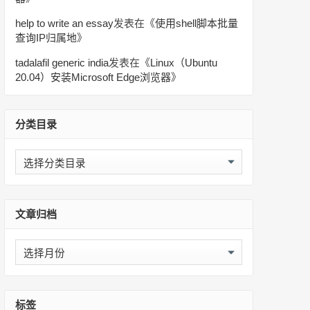
help to write an essay
发表在《
使用shell脚本批量
查询IP归属地
》
tadalafil generic india
发表在《
Linux（Ubuntu
20.04）安装Microsoft Edge浏览器
》
分类目录
分
类
目
录
文章归档
文
章
归
档
标签