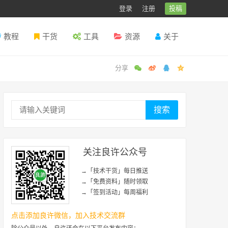
登录
注册
投稿
教程
干货
工具
资源
关于
搜索
关注良许公众号
→「技术干货」每日推送
→「免费资料」随时领取
→「签到活动」每周福利
点击添加良许微信，加入技术交流群