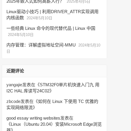
2025年嵌入式如何高薪入行？
2025年4月5日
Linux驱动小技巧 | 利用DRIVER_ATTR实现调用
内核函数
2024年5月10日
一些经典 Linux 命令的现代替代品 | Linux 中国
2024年5月10日
内存管理：详解虚拟地址空间-MMU
2024年5月10
日
近期评论
yangajie
发表在《
STM32F0单片机快速入门九 用
I2C HAL 库读写24C02
》
zbcode
发表在《
如何在 Linux 下使用 TC 优雅的
实现网络限流
》
good essay writing websites
发表在
《
Linux（Ubuntu 20.04）安装Microsoft Edge浏览
器
》