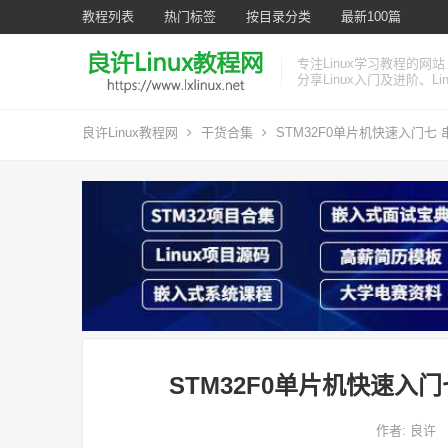
教程列表
热门标签
按目录分类
最新100篇
专注Linux学习教程的网站
分享Linux入门及进阶、L
良许Linux教程网
干货合集
STM32F0单片机快速入门七 
STM32F0单片机快速入门
作者:
良许