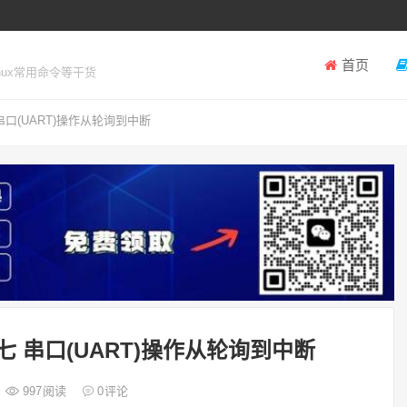
首页
inux常用命令等干货
串口(UART)操作从轮询到中断
七 串口(UART)操作从轮询到中断
997
阅读
0
评论