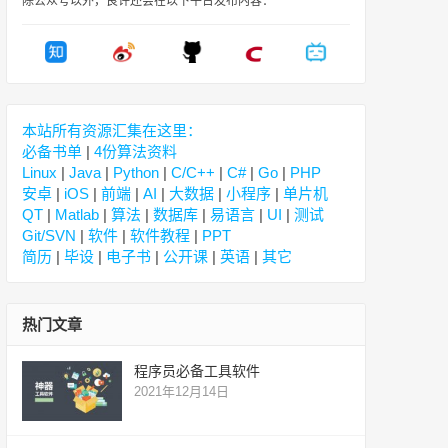
除公众号以外，良许还会在以下平台发布内容：
本站所有资源汇集在这里：
必备书单
|
4份算法资料
Linux
|
Java
|
Python
|
C/C++
|
C#
|
Go
|
PHP
安卓
|
iOS
|
前端
|
AI
|
大数据
|
小程序
|
单片机
QT
|
Matlab
|
算法
|
数据库
|
易语言
|
UI
|
测试
Git/SVN
|
软件
|
软件教程
|
PPT
简历
|
毕设
|
电子书
|
公开课
|
英语
|
其它
热门文章
程序员必备工具软件
2021年12月14日