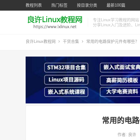
教程列表
热门标签
按目录分类
最新100篇
专注Linux学习教程的网站
分享Linux入门及进阶、L
良许Linux教程网
干货合集
常用的电路保护元件有哪些？
常用的电路
作者:
良许