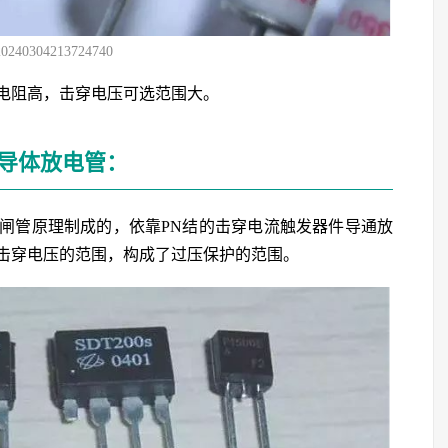
20240304213724740
电阻高，击穿电压可选范围大。
半导体放电管：
闸管原理制成的，依靠PN结的击穿电流触发器件导通放
击穿电压的范围，构成了过压保护的范围。