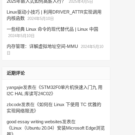
2025年嵌入式如何高薪入行？
2025年4月5日
Linux驱动小技巧 | 利用DRIVER_ATTR实现调用
内核函数
2024年5月10日
一些经典 Linux 命令的现代替代品 | Linux 中国
2024年5月10日
内存管理：详解虚拟地址空间-MMU
2024年5月10
日
近期评论
yangajie
发表在《
STM32F0单片机快速入门九 用
I2C HAL 库读写24C02
》
zbcode
发表在《
如何在 Linux 下使用 TC 优雅的
实现网络限流
》
good essay writing websites
发表在
《
Linux（Ubuntu 20.04）安装Microsoft Edge浏览
器
》