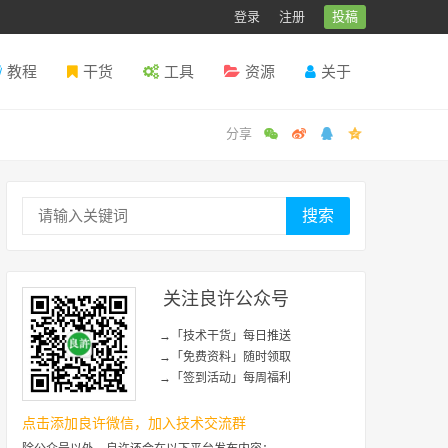
登录
注册
投稿
教程
干货
工具
资源
关于
搜索
关注良许公众号
→「技术干货」每日推送
→「免费资料」随时领取
→「签到活动」每周福利
点击添加良许微信，加入技术交流群