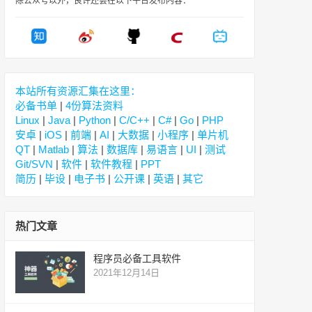
除公众号以外，良许还会在以下平台发布内容：
本站所有资源汇集在这里：
必备书单
|
4份算法资料
Linux
|
Java
|
Python
|
C/C++
|
C#
|
Go
|
PHP
安卓
|
iOS
|
前端
|
AI
|
大数据
|
小程序
|
单片机
QT
|
Matlab
|
算法
|
数据库
|
易语言
|
UI
|
测试
Git/SVN
|
软件
|
软件教程
|
PPT
简历
|
毕设
|
电子书
|
公开课
|
英语
|
其它
热门文章
程序员必备工具软件
2021年12月14日