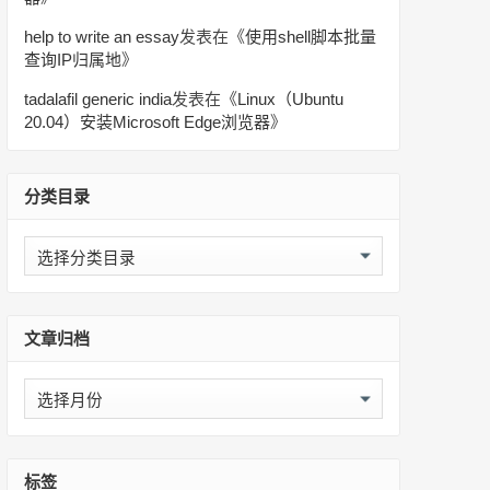
help to write an essay
发表在《
使用shell脚本批量
查询IP归属地
》
tadalafil generic india
发表在《
Linux（Ubuntu
20.04）安装Microsoft Edge浏览器
》
分类目录
分
类
目
录
文章归档
文
章
归
档
标签